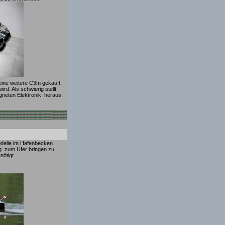
ne weitere C3m gekauft,
rd. Als schwierig stellt
igneten Elektronik heraus.
odelle im Hafenbecken
g. zum Ufer bringen zu
nötigt.