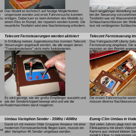
nd
Das Modell ist technisch auf heutige Möglichkeiten
Nach langjähriger Abstellung 
e
umgerüstet worden und erste Fahrversuche konnten
bei der Steuerung vorzunehmen
 zu
erfolgen. Dabei kam es beim Anheben des Modells zu
Testfahtrt war ein Wassereintrit
einem Riss im Rumpf, der repariert werden konnte. Die
Schlauchanschlüssen der Wellen
neuerliche Testfahrt wird eine Nachtrimmung erfordern.
test mit verlängerten Schläuch
Telecont Fernsteuerungen werden aktiviert
Telecont Fernsteuerung im 
In Erfüllung meines Jugendwunsches konnten Telecont
Das Fahrgastschiff Liberty bek
ör
Steuerungen angekauft werden, die alle wegen deren
Fernsteuerung eingebaut. Die 
"Transitorsterbens" nicht mehr funktionierten.
mussten an den Betrieb angepa
Es wird gezeigt, wie der große Empfänger aussieht und
Die ersten Fahrversuche waren 
ne
wie der Senderknüppel bewegt wird und wie die
müssen diverse Nachbesserung
ren
Rudermaschinen daruf reagieren.
Umbau Variophon Sender - 35Mhz / 40Mhz
Eumig C3m Umbau in Vod
Damit ich mit meinem Oldie Graupner Amateur mit einer
Seit vielen Jahren plagt mich di
modernen Fernsteuertechnik fliegen kann, musste ein
Filmkaqmera mit einem Videochi
ot
alter Variophon 4K Sender umgebaut werden.
Kamera aus meined kleinen Sa
möglich Filme zu bekommen und