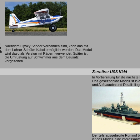
e
Nachdem Flysky Sender vorhanden sind, kann das mit
t
dem Lehrer-Schüler-Kabel ermöglicht werden. Das Modell
ch
wird dazu als Version mit Rädern verwendet. Später ist
die Umrüstung auf Schwimmer aus dem Bausatz
s
vorgesehen.
Zerstörer USS Kidd
In Vorbereitung für die nächste 
Das gesczhenkte Modell ist in
und Aufbautebn und Details lieg
Der teils ausgebeulte Rumnof bi
ist das Modell eine interessante