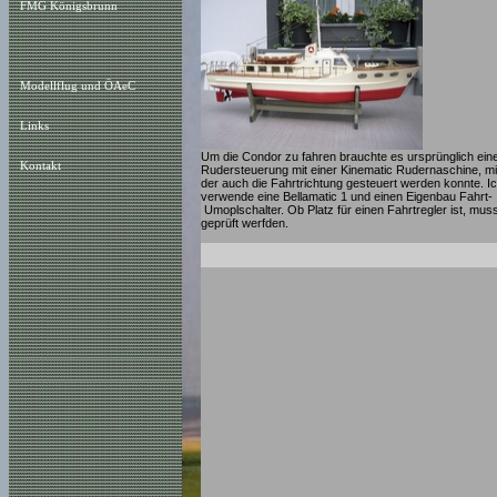
FMG Königsbrunn
Modellflug und ÖAeC
Links
Um die Condor zu fahren brauchte es ursprünglich ein
Kontakt
Rudersteuerung mit einer Kinematic Rudernaschine, mi
der auch die Fahrtrichtung gesteuert werden konnte. I
verwende eine Bellamatic 1 und einen Eigenbau Fahrt-
Umoplschalter. Ob Platz für einen Fahrtregler ist, mus
geprüft werfden.