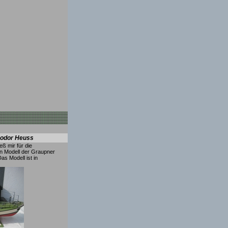
eodor Heuss
ß mir für die
in Modell der Graupner
s Modell ist in