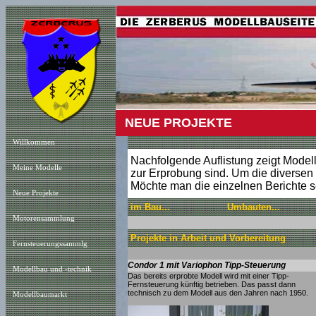
NEUE PROJEKTE
Willkommen
Nachfolgende Auflistung zeigt Modelle,
Meine Modelle
zur Erprobung sind. Um die diversen a
Möchte man die einzelnen Berichte s
Neue Projekt
e
im Bau...
Umbauten...
Motorensammlung
Projekte in Arbeit und Vorbereitung
Fernsteuerungssammlg
Condor 1 mit Variophon Tipp-Steuerung
Modellbau und -technik
Das bereits erprobte Modell wird mit einer Tipp-
Fernsteuerung künftig betrieben. Das passt dann
technisch zu dem Modell aus den Jahren nach 1950.
Modellbaumarkt