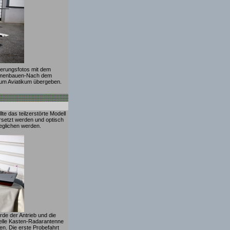
nerungsfotos mit dem
mmenbauen-Nach dem
um Aviatikum übergeben.
te das teilzerstörte Modell
rsetzt werden und optisch
eglichen werden.
e der Antrieb und die
ielle Kasten-Radarantenne
en. Die erste Probefahrt