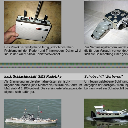
Das Projekt ist weitgehend fertig, jedoch bestehen
Zur Sammlungskamera wurde ei
Probleme mit den Ruder- und Trimmwegen. Daher wird
die für den Versuch verwendet wi
sie in der Yacht "Albin Köbis" verwendet.
sich die Beschaffung einer gee
k.u.k Schlachtschiff SMS Radetzky
Schubschiff "Zerberus"
Als Erinnerung an die ehemalige österreichisch-
Um liegen gebliebene Schiffsm
ungarische Marine (und Monarchie) wuirde ein Schiff im
entgegen der dortigen Strömun
Maßstab M 1:100 gebaut..Die verlängerte Winterperiode
können, wird ein Schubschiff be
eignete sich dafür gut.