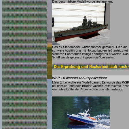
Das beschädigte Modell wurde restaueriert.
Das ex Standmodell wurde fahrbar gemacht. Dich die
schwere Ausführung mit Holzaufbauten ließ zuletzt kei
sicheren Fahrbetrieb infolge schlingerns erwarten. Das
Schiff wurde getauscht gegen die Wassertor.
Die Erprobung und Nacharbeit läuft noch 
WSP 14 Wasserschutzpolizeiboot
Mein Enkel wollte ein Modell bauen, Es wurde das WSP
bei dem er u8nd sein Bruder Valentin mitarbietete. Etw
eiin gutes Drittel der Arbeit wurde von iuhm erledigt.