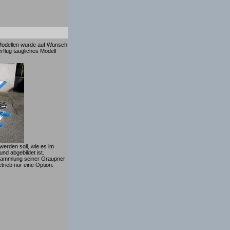
Modellen wurde auf Wunsch
flug taugliches Modell
werden soll, wie es im
nd abgebildet ist.
e Sammlung seiner Graupner
trieb nur eine Option.