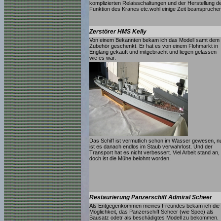
komplizierten Relaisschaltungen und der Herstellung d
Funktion des Kranes etc.wohl einige Zeit beanspruchen
Zerstörer HMS Kelly
Von einem Bekannten bekam ich das Modell samt dem
Zubehör geschenkt. Er hat es von einem Flohmarkt in
Englang gekauft und mitgebracht und liegen gelassen
wie es war.
Das Schiff ist vermutlich schon im Wasser gewesen, n
ist es danach endlos im Staub verwahrlost. Und der
Transport hat es nicht verbessert. Viel Arbeit stand an,
doch ist die Mühe belohnt worden.
Restaurierung Panzerschiff Admiral Scheer
Als Entgegenkommen meines Freundes bekam ich die
Möglichkeit, das Panzerschiff Scheer (wie Spee) als
Bausatz odetr als beschädigtes Modell zu bekommen.