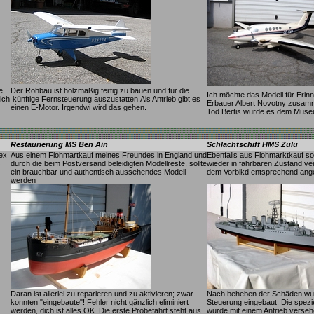
e
Der Rohbau ist holzmäßig fertig zu bauen und für die
Ich möchte das Modell für Erin
ich
künftige Fernsteuerung auszustatten.Als Antrieb gibt es
Erbauer Albert Novotny zusa
einen E-Motor. Irgendwi wird das gehen.
Tod Bertis wurde es dem Muse
Restaurierung MS Ben Ain
Schlachtschiff HMS Zulu
ex
Aus einem Flohmartkauf meines Freundes in England und
Ebenfalls aus Flohmarktkauf soll
s
durch die beim Postversand beleidigten Modellreste, sollte
wieder in fahrbaren Zustand ve
ein brauchbar und authentisch aussehendes Modell
dem Vorbikd entsprechend ang
werden
Daran ist allerlei zu reparieren und zu aktivieren; zwar
Nach beheben der Schäden wurd
konnten "eingebaute"! Fehler nicht gänzlich eliminiert
Steuerung eingebaut. Die spez
werden, dich ist alles OK. Die erste Probefahrt steht aus.
wurde mit einem Antrieb verseh