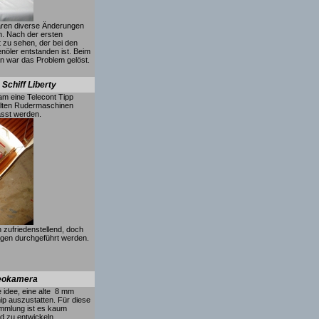
waren diverse Änderungen
. Nach der ersten
t zu sehen, der bei den
öler entstanden ist. Beim
en war das Problem gelöst.
Schiff Liberty
am eine Telecont Tipp
alten Rudermaschinen
sst werden.
zufriedenstellend, doch
en durchgeführt werden.
eokamera
e idee, eine alte 8 mm
p auszustatten. Für diese
mmlung ist es kaum
 zu entwickeln.