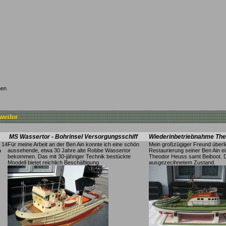
nen
weiter
MS Wassertor
- Bohrinsel Versorgungsschiff
Wiederinbetriebnahme Th
 14
Für meine Arbeit an der Ben Ain konnte ich eine schön
Mein großzügiger Freund überlie
a
aussehende, etwa 30 Jahre alte Robbe Wassertor
Restaurierung seiner Ben Ain e
bekommen. Das mit 30-jähriger Technik bestückte
Theodor Heuss samt Beiboot. Da
Moodell bietet reichlich Beschäftigung
ausgezecihnetem Zustand.