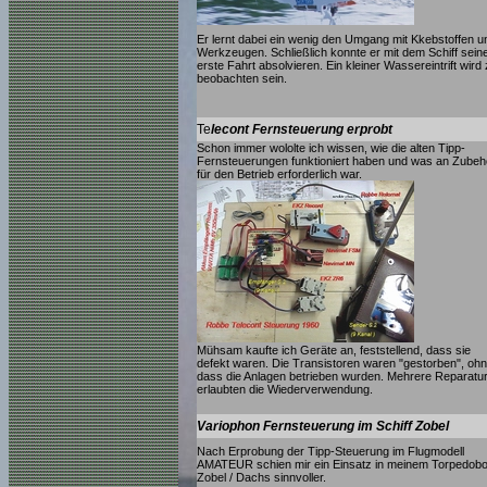
Er lernt dabei ein wenig den Umgang mit Kkebstoffen u
Werkzeugen. Schließlich konnte er mit dem Schiff sein
erste Fahrt absolvieren. Ein kleiner Wassereintrift wird
beobachten sein.
Te
lecont Fernsteuerung erprobt
Schon immer wololte ich wissen, wie die alten Tipp-
Fernsteuerungen funktioniert haben und was an Zubeh
für den Betrieb erforderlich war.
Mühsam kaufte ich Geräte an, feststellend, dass sie
defekt waren. Die Transistoren waren "gestorben", oh
dass die Anlagen betrieben wurden. Mehrere Reparatu
erlaubten die Wiederverwendung.
Variophon Fernsteuerung im Schiff Zobel
Nach Erprobung der Tipp-Steuerung im Flugmodell
AMATEUR schien mir ein Einsatz in meinem Torpedobo
Zobel / Dachs sinnvoller.