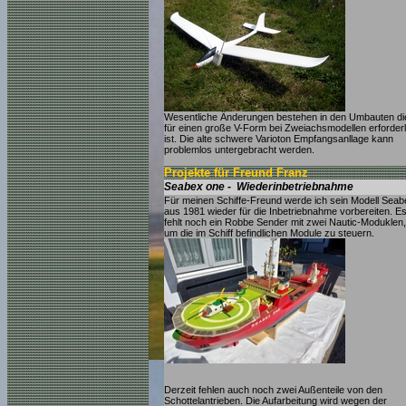
Wesentliche Änderungen bestehen in den Umbauten di
für einen große V-Form bei Zweiachsmodellen erforderl
ist. Die alte schwere Varioton Empfangsanllage kann
problemlos untergebracht werden.
Projekte für Freund Franz
Seabex one - Wiederinbetriebnahme
Für meinen Schiffe-Freund werde ich sein Modell Seab
aus 1981 wieder für die Inbetriebnahme vorbereiten. E
fehlt noch ein Robbe Sender mit zwei Nautic-Moduklen,
um die im Schiff befindlichen Module zu steuern.
Derzeit fehlen auch noch zwei Außenteile von den
Schottelantrieben. Die Aufarbeitung wird wegen der