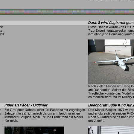
Dash 8 wird flugbereit ge
lt
Diese Dash 8 wurde von Hr. C
te
7 zu Experimentalzwecken umge
ell
ihm ohne jede Bemalung kaufen
Nach vielen Flügen am Hang la
am Dachboden. Selbst der Biss
Tragfläche konnte das Modell ni
es modernisiert und im Military
Piper Tri Pacer - Oldtimer
Beechcraft Supe King Air
n
Ein Graupner Rohbau einer Tri Pacer ist mir zugeflogen.
Das Modell Baujahr 1977 wurde
.
Jahrzehnte sah ich miach darum um, fand nur einen
und erfolgreich bei einigen F4
leistbaren Bauplan. Mein Freund Franz fand ein Modell
Nach 50 Jahren ist es noch im
fütr mich.
geschenkt.