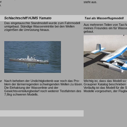
er
steht aus.
.
Schlachtschiff HJMS Yamato
Taxi als Wasserflugmodell
Das eingetauschte Standmodell wurde zum Fahrmodell
Aus mehreren Teilen von Taxi 
umtgebaut. Ständige Wassereintritte bei den Wellen
meines Freundes ein für Wasser
zögert5en die Umrüstung hinaus.
gebaut.
ur
Nach beheben der Undichtigkeitenb war noch das Pro-
Wichtig ist, dass das Modell so 
blem der lärmerregenden schwingenden Wellen zu lösen.
Graupner Katalog beschrieben u
Die Einhaktung der Wasserlinie und der
Vorläufig ist das Modell für di
Gewichtsverteilungbedarf noch weiterer Testfahrten des
Modelle vorgesehen, der Flugbe
7,6kg schweren Modells.