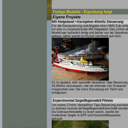
Fertige Modelle - Erprobung folgt
Eigene Projekte
MS Helgoland +Variophon 40mHz Steuerung
Für die Restaurierung und Abgabe einer HMS Zulu erhie
ich eine zu restaurierende MS Helgoland. Das schon al
Modell war äußerlich fertig und bisher nur als Standmod
gebaut, daher wartet im Rumpf viel Arbeit auf mich.
Es ist geplant, eine spezielle Variophon Tipp-Steuerung
40,68mhz einzubauen, wie sie ehemals von Graupner
vorgesehen war. Die ertse Erprobung am Teich war
erfolgreich.
Experimental Segelflugmodell Phönix
Um meine 27mHz Variop0hon Tipp-Steiuerung erprobe
zu können musste einSegelflugmodell beschafft werden
Da Gebrauchtmodelle zu teuer waren, wurde ein
moderbner Segler in EPP und Kunststoffbauweise
gekauft.