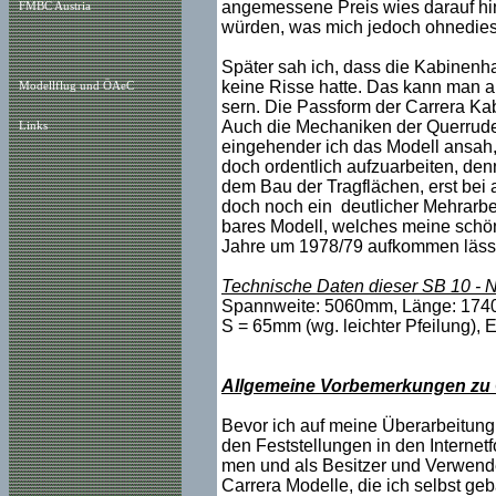
angemessene Preis wies darauf hin,
FMBC Austria
würden, was mich jedoch ohnedies n
Später sah ich, dass die Kabinenha
keine Risse hatte. Das kann man a
Modellflug und ÖAeC
sern. Die Passform der Carrera Ka
Auch die Mechaniken der Querrude
Links
eingehender ich das Modell ansah,
doch ordentlich aufzuarbeiten, denn
dem Bau der Tragflächen, erst bei 
doch noch ein deutlicher Mehrarbei
bares Modell, welches meine schö
Jahre um 1978/79 aufkommen läss
Technische Daten dieser SB 10 - Nr
Spannweite: 5060mm, Länge: 174
S = 65mm (wg. leichter Pfeilung),
Allgemeine Vorbemerkungen zu 
Bevor ich auf meine Überarbeitung
den Feststellungen in den Internetf
men und als Besitzer und Verwender
Carrera Modelle, die ich selbst geb