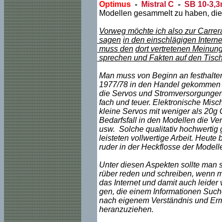
Optimus
-
Mistral C
-
SB 10-3,
Modellen gesammelt zu haben, die
Vorweg möchte ich also zur Carrer
sagen
in den einschlägigen Intern
muss den
dort vertre
tenen Meinunge
sprechen und Fakten auf den Tisch 
Man muss von Beginn an festhalte
1977/78 in den Handel gekommen 
die Servos und Stromversorgungen g
fach und teuer. Elektronische Mis
kleine Servos mit weniger als 20g
Bedarfsfall in den Modellen die V
usw. Solche qualitativ hochwertig 
leisteten vollwertige Arbeit. Heute
ruder in der Heckflosse der Model
Unter diesen Aspekten sollte man s
rüber reden und schreiben, wenn ma
das Internet und damit auch leide
gen, die einem Informationen Suchen
nach eigenem Verständnis und Erme
heranzuziehen.