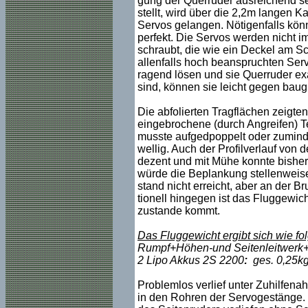
gung der Querruder ausreichend se
stellt, wird über die 2,2m langen 
Servos gelangen. Nötigenfalls könn
perfekt. Die Servos werden nicht i
schraubt, die wie ein Deckel am Sc
allenfalls hoch beanspruchten Servo
ragend lösen und sie Querruder exa
sind, können sie leicht gegen ba
Die abfolierten Tragflächen zeigten
eingebrochene (durch Angreifen) T
musste aufgedpoppelt oder zumindes
wellig. Auch der Profilverlauf von 
dezent und mit Mühe konnte bisher 
würde die Beplankung stellenweise 
stand nicht erreicht, aber an der B
tionell hingegen ist das Fluggewic
zustande kommt.
Das Fluggewicht ergibt sich wie fol
Rumpf+Höhen-und Seitenleitwerk+
2 Lipo Akkus 2S 2200
:
ges. 0,25k
Problemlos verlief unter Zuhilfen
in den Rohren der Servogestänge. 