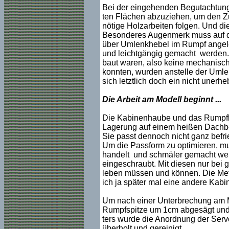
Bei der eingehenden Begutachtung s
ten Flächen abzuziehen, um den Zus
nötige Holzarbeiten folgen. Und die 
Besonderes Augenmerk muss auf die
über Umlenkhebel im Rumpf angel
und leichtgängig gemacht werden. B
baut waren, also keine mechanisch
konnten, wurden anstelle der Uml
sich letztlich doch ein nicht unerhe
Die Arbeit am Modell beginnt ...
Die Kabinenhaube und das Rumpfboo
Lagerung auf einem heißen Dachb
Sie passt dennoch nicht ganz befri
Um die Passform zu optimieren, mu
handelt und schmäler gemacht werd
eingeschraubt. Mit diesen nur bei
leben müssen und können. Die Metho
ich ja später mal eine andere Kab
Um nach einer Unterbrechung am M
Rumpfspitze um 1cm abgesägt und 
ters wurde die Anordnung der Serv
überholt und gereinigt.