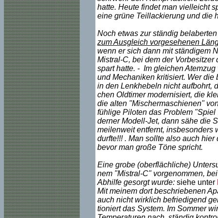
hatte. Heute findet man vielleicht 
eine grüne Teillackierung und die 
Noch etwas zur ständig belaberten
zum Ausgleich vorgesehenen Länge
wenn er sich dann mit ständigem 
Mistral-C, bei dem der Vorbesitze
spart hatte. - Im gleichen Atemzug
und Mechaniken kritisiert. Wer di
in den Lenkhebeln nicht aufbohrt, d
chen Oldtimer modernisiert, die kle
die alten "Mischermaschienen" von C
fühlige Piloten das Problem "Spiel
derner Modell-Jet, dann sähe die S
meilenweit entfernt, insbesonders
durfte!!! . Man sollte also auch hie
bevor man große Töne spricht.
Eine grobe (oberflächliche) Unter
nem "Mistral-C" vorgenommen, bei 
Abhilfe gesorgt wurde:
siehe unter
Mit meinem dort beschriebenen Apa
auch nicht wirklich befriedigend gel
tioniert das System. Im Sommer wi
Temperaturen nach, ständig kontro