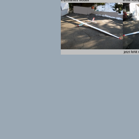
imposantes Modell
erste Kom
jetzt fehlt