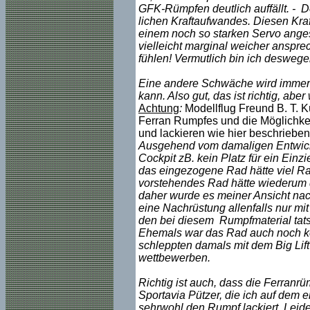
GFK-Rümpfen deutlich auffällt. - 
lichen Kraftaufwandes. Diesen Kraf
einem noch so starken Servo angeste
vielleicht marginal weicher ansprech
fühlen! Vermutlich bin ich desweg
Eine andere Schwäche wird immer t
kann. Also gut, das ist richtig, ab
Achtung
:
Modellflug Freund B. T. 
Ferran Rumpfes und die Möglichkeit
und lackieren wie hier beschrieben
Ausgehend vom damaligen Entwicklu
Cockpit zB. kein Platz für ein Ein
das eingezogene Rad hätte viel Ra
vorstehendes Rad hätte wiederum di
daher wurde es meiner Ansicht nac
eine Nachrüstung allenfalls nur mi
den bei diesem Rumpfmaterial tats
Ehemals war das Rad auch noch kei
schleppten damals mit dem Big Lif
wettbewerben.
Richtig ist auch, dass die Ferranrü
Sportavia Pützer, die ich auf dem 
sehrwohl den Rumpf lackiert. Leide