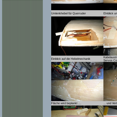
Umlenkhebel für Querruder
EInblick u
Kabelaustr
Einblick auf die Hebelmechanik
Servos C
Fläche wird beplankt ....
... und Ve