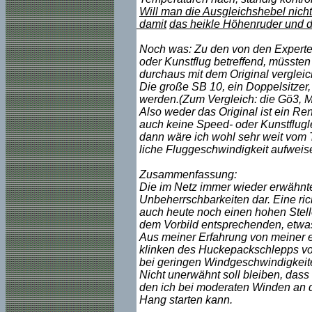
Will man die Ausgleichshebel nich
damit
das heikle Höhenruder und da
Noch was: Zu den von den Experte
oder Kunstflug betreffend, müsste
durchaus mit dem Original vergleich
Die große SB 10, ein Doppelsitzer,
werden.(Zum Vergleich: die Gö3, M
Also weder das Original ist ein Re
auch keine Speed- oder Kunstfluglei
dann wäre ich wohl sehr weit vom T
liche Fluggeschwindigkeit aufweise
Zusammenfassung:
Die im Netz immer wieder erwähnte
Unbeherrschbarkeiten dar. Eine rich
auch heute noch einen hohen Stelle
dem Vorbild entsprechenden, etwa
Aus meiner Erfahrung von meiner e
klinken des Huckepackschlepps vom
bei geringen Windgeschwindigkeite
Nicht unerwähnt soll bleiben, dass 
den ich bei moderaten Winden an d
Hang starten kann.