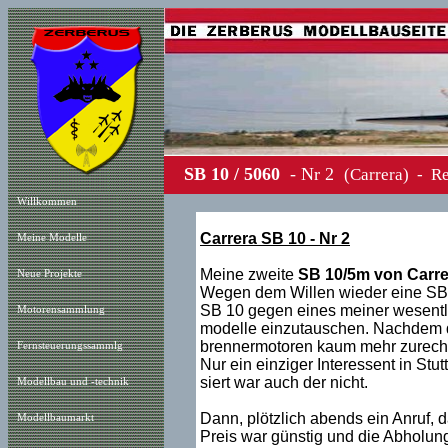
SB 10 / 5060
- Nr 2
(Carrera)
Willkommen
Carrera SB 10 - Nr 2
Meine Modelle
Meine zweite
SB 10/5m von Carre
Neue Projekt
e
Wegen dem Willen wieder eine SB 1
SB 10 gegen eines meiner wesentl
Motorensammlung
modelle einzutauschen. Nachdem di
brennermotoren kaum mehr zurecht 
Fernsteuerungssammlg
Nur ein einziger Interessent in Stutt
siert war auch der nicht.
Modellbau und -technik
Dann, plötzlich abends ein Anruf,
Modellbaumarkt
Preis war günstig und die Abholung