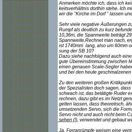
Anmerken möchte ich, dass ich kein
keitsverhältnis dorthin stehe. Ich
wir die "Kirche im Dorf " lassen un
Sehr viele negative Äußerungen zu
Rumpf als deutlich zu kurz befunde
10,36m, die Spannweite beträgt 29,0
Spannweite.Rechnet man nach, er
ist 1740mm lang, also um 60mm oder
sung der SB 10?
Dazu siehe nachfolgend auch eine D
gute Übereinstimmung zwischen Mod
einen genauen Scale-Segler haben
und bei den heute geschmalzenen 
Zu den weiteren großen Kritikpunkt
der Spezialisten doch sagen, dass 
schwach ist, das betätigte Ruder 
rechnen, dazu gibt es im Netzt gen
gelten lassen, dass theoretisch, äh
umsetzenden Servo, sich die Form
Servo nicht und auch nicht beim C
sehen (!)
, verwendet und gebaut wo
Ja, Ferranrümpfe weisen eine vermin