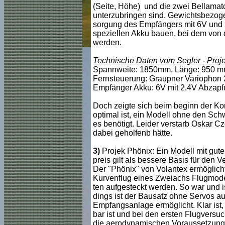
(Seite, Höhe) und die zwei Bellama
unterzubringen sind. Gewichtsbezogen
sorgung des Empfängers mit 6V und 
speziellen Akku bauen, bei dem von
werden.
Technische Daten vom Segler - Proje
Spannweite: 1850mm, Länge: 950 mm
Fernsteuerung: Graupner Variophon 2
Empfänger Akku: 6V mit 2,4V Abzapf
Doch zeigte sich beim beginn der Kon
optimal ist, ein Modell ohne den Sc
es benötigt. Leider verstarb Oskar Cz
dabei geholfenb hätte.
3)
Projek Phönix: Ein Modell mit gut
preis gilt als bessere Basis für den 
Der "Phönix" von Volantex ermöglicht
Kurvenflug eines Zweiachs Flugmodells
ten aufgesteckt werden. So war und is
dings ist der Bausatz ohne Servos au
Empfangsanlage ermöglicht. Klar ist, 
bar ist und bei den ersten Flugversuc
die aerodynamischen Voraussetzunge