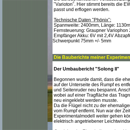
"Varioton". Hier stimmt bereits die
passt und erflogen werden.
Technische Daten "Phönix":
Spannweite: 2400mm, Länge: 1130mm,
Fernsteuerung: Graupner Variophon 2
Empfänger Akku: 6V mit 2,4V Abzapf
Schwerpunkt 75mm +/- 5mm
Die Bauberichte meiner Experimen
Der
Umbaubericht "Solong II"
Begonnen wurde damit, dass die ehe
auf der Unterseite des Rumpf es ent
und Seitenruder neu bespannt. Ansch
wobei auf einer Tragfläche das Trag
neu eingeklebt werden musste.
Da die Flügel nicht zu der ehemalig
vom Rumpf entfernt. Nun war der Zei
Experimentalmodell weiter gehen könn
elektrisch angetriebener Leichtwindse