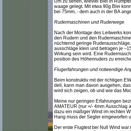
Um zu sehen, wieviel Blei in Rumpfb
waage gelegt. Mit etwa 90g Blei konnt
bei 75mm, - dem auch in der BA ange
Rudermaschinen und Ruderwege
Nach der Montage des Leitwerks konn
den Rudern und den Rudermaschinen b
nüchternd geringe Ruderausschläge. 
ausschläge klein und betragen je ~15
Wirkung sein wird. Eine Rudermaschi
position des Höhenruders zu erreich
Flugerfahrungen und notwendige A
Beim konstruktiv mit der richtigen 
dell, kann man davon ausgehen, dass
wird sich zeigen, ob und wie das Mod
Meine nur geringen Erfahrungen bez
AMATEUR (nur +/- 4mm Ausschlag an d
dazu ein mäßiger Wind im rechten W
Hang muss der Segler eingeworfen un
Der erste Flugtest bei Null Wind war 