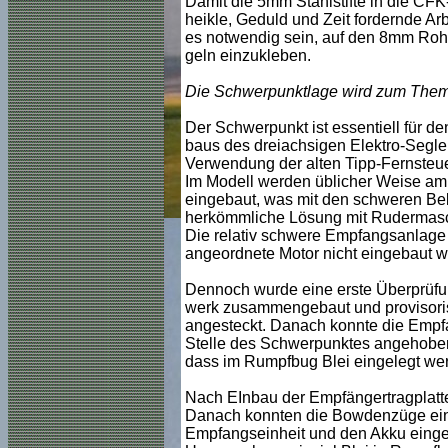
Damit die 5mm Stahlstifte in die CF
heikle, Geduld und Zeit fordernde Ar
es notwendig sein, auf den 8mm Rohr
geln einzukleben.
Die Schwerpunktlage wird zum The
Der Schwerpunkt ist essentiell für d
baus des dreiachsigen Elektro-Segler
Verwendung der alten Tipp-Fernsteue
Im Modell werden üblicher Weise am
eingebaut, was mit den schweren Bell
herkömmliche Lösung mit Rudermasc
Die relativ schwere Empfangsanlage 
angeordnete Motor nicht eingebaut wi
Dennoch wurde eine erste Überprüfu
werk zusammengebaut und provisoris
angesteckt. Danach konnte die Empf
Stelle des Schwerpunktes angehoben 
dass im Rumpfbug Blei eingelegt we
Nach EInbau der Empfängertragplatte
Danach konnten die Bowdenzüge einge
Empfangseinheit und den Akku einge