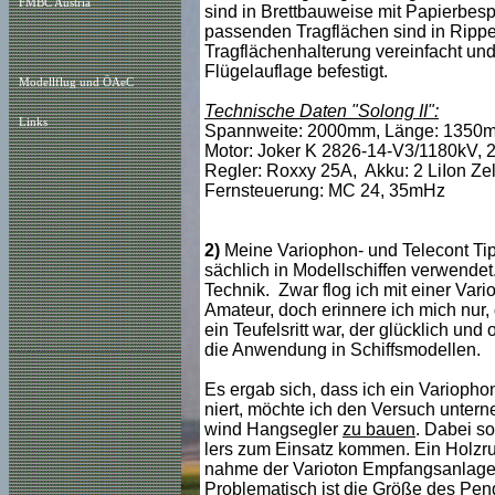
FMBC Austria
sind in Brettbauweise mit Papierbes
passenden Tragflächen sind in Rippen
Tragflächenhalterung vereinfacht und
Flügelauflage befestigt.
Modellflug und ÖAeC
Technische Daten "Solong II":
Links
Spannweite: 2000mm, Länge: 1350mm
Motor: Joker K 2826-14-V3/1180kV, 2
Regler: Roxxy 25A, Akku: 2 LiIon Z
Fernsteuerung: MC 24, 35mHz
2)
Meine Variophon- und Telecont Ti
sächlich in Modellschiffen verwendet. 
Technik. Zwar flog ich mit einer Var
Amateur, doch erinnere ich mich nur
ein Teufelsritt war, der glücklich un
die Anwendung in Schiffsmodellen.
Es ergab sich, dass ich ein Varioph
niert, möchte ich den Versuch unter
wind Hangsegler
zu bauen
. Dabei s
lers zum Einsatz kommen. Ein Holzrum
nahme der Varioton Empfangsanlage
Problematisch ist die Größe des Pen