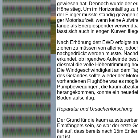
gewiesen hat. Dennoch wurde der erst
Höhe stieg. Um im Horizontalflug zu 
der Flieger musste ständig gezogen 
ger Motorlaufzeit, wenn keine Aufwi
lange als Energiespender verwendbar.
lässt sich auch in engen Kurven flieg
Nach Erhöhung detr EWD erfolgte am 
ziehen zu müssen von alleine, jedoc
nachgedrückt werden musste. Nachde
erkundet, ob irgendwo Aufwinde best
diesmal die volle Höhentrimmung hoc
Die Windgeschwindigkeit an dem Tag 
des Geländes sollte wieder der Motor
vorhandenen Flughöhe war es möglich
Pumpbewegungen, die kaum abzufang
herangekommen, konnte ein neuerlei
Boden aufschlug.
Reparatur und Ursachenforschung
Der Grund für die kaum aussteuerba
Empfängers sein, so war der erste G
fiel auf, dass bereits nach 15m Ent
gut ist.