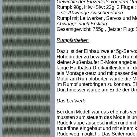
Gewichte der Einzelteile vor dem U
Rumpf: 98g, Hlw+Slw: 22g, 2 Flügel:
erste Abwaage zwischendurch
Rumpf mit Leitwerken, Servos und Mo
Abwaage nach Erstflug
Gesamtgewicht: 755g , (letzter Flug: 
Rumpfarbeiten
Dazu ist der EInbau zweier 5g-Servo
Höhenruder zu bewegen. Das Rumpfvor
kleiner Außenläufer E-Motor angebau
lange Hartbalsa-Dreikantleisten in d
tels Montagekreuz und mit passenden
Motor am Rumpfoberteil wurde die Mö
im Rumpf unterbringen zu können. E
Durchmesser wurde am Ende der Um
Das Leitwerk
Bei dem Modell war das ehemals verw
mussten zum steuern des Modells umg
Ruderklappe ausgeschnitten und mit 
ruderfinne eingebaut und mit einem 
Ruderweg möglich.- Das Seitenruder 