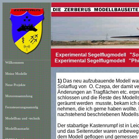
Experimental Segelflugmodell "
So
Experimental Segelflugmodell "Phön
Willkommen
Meine Modelle
1)
Das neu aufzubauende Modell war 
Neue Projekt
e
Solarflug von O. Czepa, der damit v
Änderungen an Tragflächen etc. erpro
Motorensammlung
schlossen und die Reste des Modell
geräumt werden musste, bekam ich di
Fernsteuerungssammlg
nehmen, die ich gerne haben wollte. 
nachstehend beschriebenen Modells
Modellbau und -technik
Der stabartige Kastenrumpf ist in L
Modellbaumarkt
und das Seitenruder waren unbeweglich
dem Modell geflogen und gemessen 