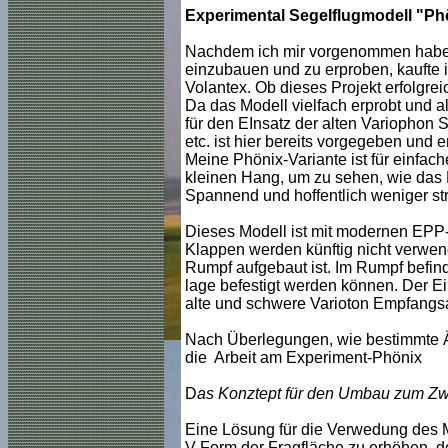
Experimental Segelflugmodell "Phö
Nachdem ich mir vorgenommen habe, 
einzubauen und zu erproben, kaufte 
Volantex. Ob dieses Projekt erfolgrei
Da das Modell vielfach erprobt und a
für den EInsatz der alten Variophon
etc. ist hier bereits vorgegeben und e
Meine Phönix-Variante ist für einfac
kleinen Hang, um zu sehen, wie das Mo
Spannend und hoffentlich weniger st
Dieses Modell ist mit modernen EPP
Klappen werden künftig nicht verwende
Rumpf aufgebaut ist. Im Rumpf befind
lage befestigt werden können. Der Ei
alte und schwere Varioton Empfangs
Nach Überlegungen, wie bestimmte 
die Arbeit am Experiment-Phönix
D
as Konztept für den Umbau zum Zw
Eine Lösung für die Verwedung des Mo
V-Form der Fragfläche zu erhöhen, d