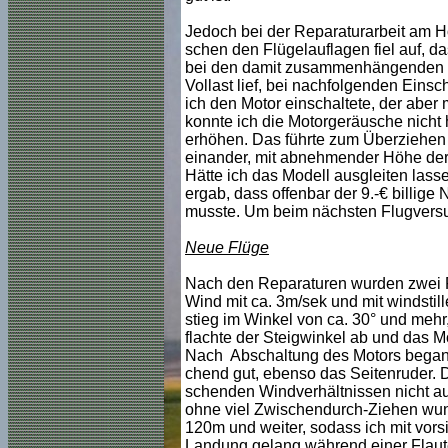
Jedoch bei der Reparaturarbeit am H
schen den Flügelauflagen fiel auf, 
bei den damit zusammenhängenden Fun
Vollast lief, bei nachfolgenden Eins
ich den Motor einschaltete, der abe
konnte ich die Motorgeräusche nicht 
erhöhen. Das führte zum Überziehen 
einander, mit abnehmender Höhe der 
Hätte ich das Modell ausgleiten las
ergab, dass offenbar der 9.-€ billig
musste. Um beim nächsten Flugversu
Neue Flüge
Nach den Reparaturen wurden zwei F
Wind mit ca. 3m/sek und mit windstill
stieg im Winkel von ca. 30° und meh
flachte der Steigwinkel ab und das M
Nach Abschaltung des Motors begann 
chend gut, ebenso das Seitenruder. D
schenden Windverhältnissen nicht aus
ohne viel Zwischendurch-Ziehen wunde
120m und weiter, sodass ich mit vors
Landung gelang während einer Flaute