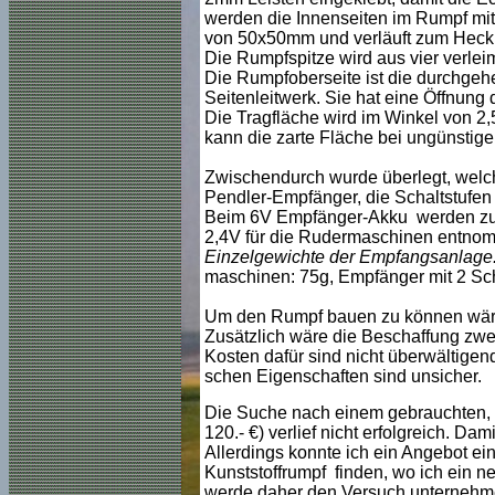
werden die Innenseiten im Rumpf mit
von 50x50mm und verläuft zum Heck
Die Rumpfspitze wird aus vier verlei
Die Rumpfoberseite ist die durchgehe
Seitenleitwerk. Sie hat eine Öffnung
Die Tragfläche wird im Winkel von 2,
kann die zarte Fläche bei ungünstig
Zwischendurch wurde überlegt, welc
Pendler-Empfänger, die Schaltstufen 
Beim 6V Empfänger-Akku werden zur 
2,4V für die Rudermaschinen entno
Einzelgewichte der Empfangsanlage
maschinen: 75g, Empfänger mit 2 Sch
Um den Rumpf bauen zu können wäre d
Zusätzlich wäre die Beschaffung zw
Kosten dafür sind nicht überwältige
schen Eigenschaften sind unsicher.
Die Suche nach einem gebrauchten, f
120.- €) verlief nicht erfolgreich. Da
Allerdings konnte ich ein Angebot 
Kunststoffrumpf finden, wo ich ein 
werde daher den Versuch unternehmen