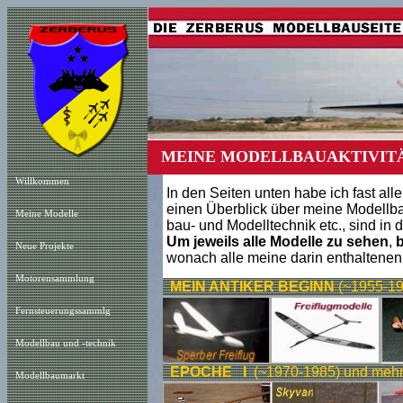
MEINE MODELLBAUAKTIVIT
Willkommen
In den Seiten unten habe ich fast alle
einen Überblick über meine Modellbau
Meine Modelle
bau- und Modelltechnik etc., sind in d
Um jeweils alle Modelle zu sehen
,
b
Neue Projekt
e
wonach alle meine darin enthaltenen
Motorensammlung
MEIN ANTIKER BEGINN
(~1955-19
Fernsteuerungssammlg
Modellbau und -technik
EPOCHE I
(~1970-1985) und mehr.
Modellbaumarkt