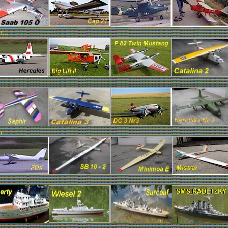
...
.