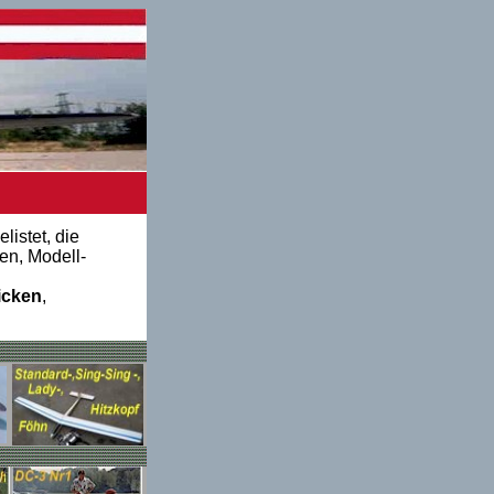
listet, die
en, Modell-
icken
,