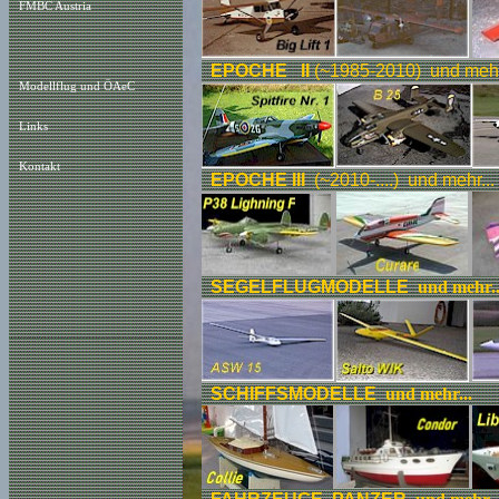
FMBC Austria
EPOCHE II
(~1985-2010) und mehr
Modellflug und ÖAeC
Links
Kontakt
EPOCHE III
(~2010-....) und mehr...
SEGELFLUGMODELLE
und mehr..
SCHIFFSMODELLE
und mehr...