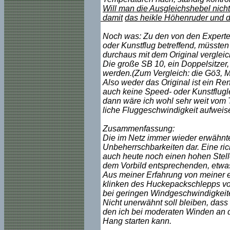
Will man die Ausgleichshebel nich
damit
das heikle Höhenruder und da
Noch was: Zu den von den Experte
oder Kunstflug betreffend, müsste
durchaus mit dem Original vergleich
Die große SB 10, ein Doppelsitzer,
werden.(Zum Vergleich: die Gö3, M
Also weder das Original ist ein Re
auch keine Speed- oder Kunstfluglei
dann wäre ich wohl sehr weit vom T
liche Fluggeschwindigkeit aufweise
Zusammenfassung:
Die im Netz immer wieder erwähnte
Unbeherrschbarkeiten dar. Eine rich
auch heute noch einen hohen Stelle
dem Vorbild entsprechenden, etwa
Aus meiner Erfahrung von meiner e
klinken des Huckepackschlepps vom
bei geringen Windgeschwindigkeite
Nicht unerwähnt soll bleiben, dass 
den ich bei moderaten Winden an d
Hang starten kann.