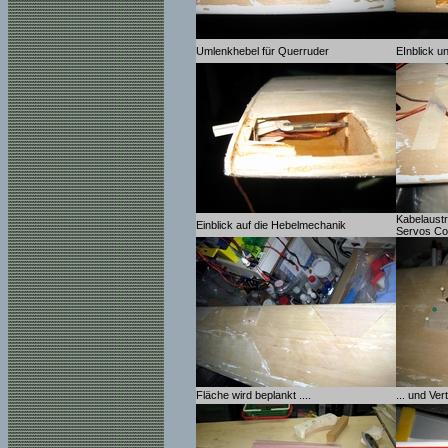
Umlenkhebel für Querruder
EInblick u
Kabelaustr
Einblick auf die Hebelmechanik
Servos C
Fläche wird beplankt ....
... und Ve