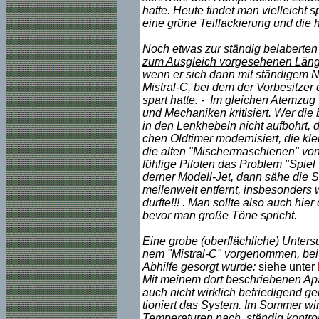
hatte. Heute findet man vielleicht 
eine grüne Teillackierung und die 
Noch etwas zur ständig belaberten
zum Ausgleich vorgesehenen Länge
wenn er sich dann mit ständigem 
Mistral-C, bei dem der Vorbesitze
spart hatte. - Im gleichen Atemzug
und Mechaniken kritisiert. Wer di
in den Lenkhebeln nicht aufbohrt, d
chen Oldtimer modernisiert, die kle
die alten "Mischermaschienen" von C
fühlige Piloten das Problem "Spiel
derner Modell-Jet, dann sähe die S
meilenweit entfernt, insbesonders
durfte!!! . Man sollte also auch hie
bevor man große Töne spricht.
Eine grobe (oberflächliche) Unter
nem "Mistral-C" vorgenommen, bei 
Abhilfe gesorgt wurde:
siehe unter
Mit meinem dort beschriebenen Apa
auch nicht wirklich befriedigend gel
tioniert das System. Im Sommer wi
Temperaturen nach, ständig kontro