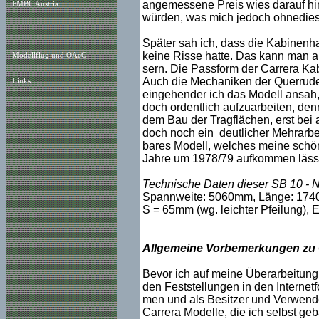
angemessene Preis wies darauf hin,
FMBC Austria
würden, was mich jedoch ohnedies n
Später sah ich, dass die Kabinenha
keine Risse hatte. Das kann man a
Modellflug und ÖAeC
sern. Die Passform der Carrera Ka
Auch die Mechaniken der Querrude
Links
eingehender ich das Modell ansah,
doch ordentlich aufzuarbeiten, denn
dem Bau der Tragflächen, erst bei 
doch noch ein deutlicher Mehrarbei
bares Modell, welches meine schö
Jahre um 1978/79 aufkommen läss
Technische Daten dieser SB 10 - Nr
Spannweite: 5060mm, Länge: 174
S = 65mm (wg. leichter Pfeilung),
Allgemeine Vorbemerkungen zu 
Bevor ich auf meine Überarbeitung
den Feststellungen in den Internetf
men und als Besitzer und Verwender
Carrera Modelle, die ich selbst geb