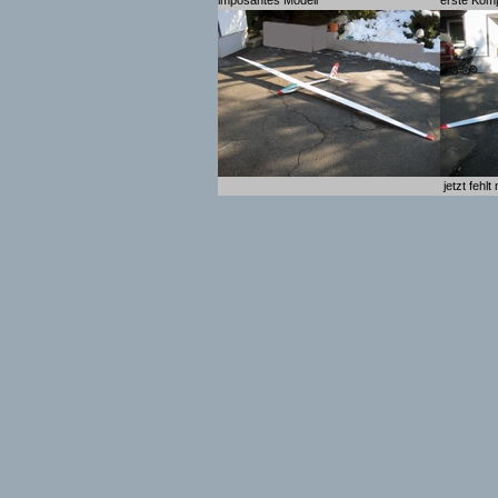
imposantes Modell
erste Kom
jetzt fehlt