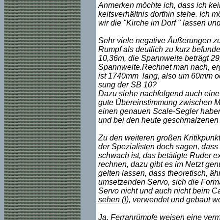
Anmerken möchte ich, dass ich kein
keitsverhältnis dorthin stehe. Ich
wir die "Kirche im Dorf " lassen un
Sehr viele negative Äußerungen zu
Rumpf als deutlich zu kurz befunde
10,36m, die Spannweite beträgt 29,0
Spannweite.Rechnet man nach, er
ist 1740mm lang, also um 60mm oder
sung der SB 10?
Dazu siehe nachfolgend auch eine D
gute Übereinstimmung zwischen Mod
einen genauen Scale-Segler haben
und bei den heute geschmalzenen 
Zu den weiteren großen Kritikpunkt
der Spezialisten doch sagen, dass 
schwach ist, das betätigte Ruder 
rechnen, dazu gibt es im Netzt gen
gelten lassen, dass theoretisch, äh
umsetzenden Servo, sich die Form
Servo nicht und auch nicht beim C
sehen (!)
, verwendet und gebaut wo
Ja, Ferranrümpfe weisen eine vermin