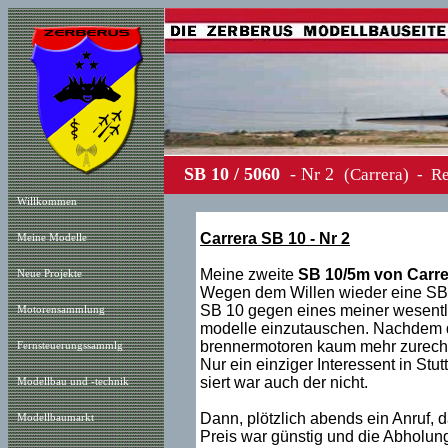
SB 10 / 5060
- Nr 2
(Carrera)
Willkommen
Carrera SB 10 - Nr 2
Meine Modelle
Meine zweite
SB 10/5m von Carre
Neue Projekt
e
Wegen dem Willen wieder eine SB 1
SB 10 gegen eines meiner wesentl
Motorensammlung
modelle einzutauschen. Nachdem di
brennermotoren kaum mehr zurecht 
Fernsteuerungssammlg
Nur ein einziger Interessent in Stutt
siert war auch der nicht.
Modellbau und -technik
Dann, plötzlich abends ein Anruf,
Modellbaumarkt
Preis war günstig und die Abholung