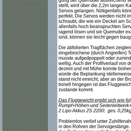
gung der Querruder ausreichend se
stellt, wird über die 2,2m langen 
Servos gelangen. Nötigenfalls könn
perfekt. Die Servos werden nicht i
schraubt, die wie ein Deckel am Sc
allenfalls hoch beanspruchten Servo
ragend lösen und sie Querruder exa
sind, können sie leicht gegen ba
Die abfolierten Tragflächen zeigten
eingebrochene (durch Angreifen) T
musste aufgedpoppelt oder zumindes
wellig. Auch der Profilverlauf von 
dezent und mit Mühe konnte bisher 
würde die Beplankung stellenweise 
stand nicht erreicht, aber an der B
tionell hingegen ist das Fluggewic
zustande kommt.
Das Fluggewicht ergibt sich wie fol
Rumpf+Höhen-und Seitenleitwerk+
2 Lipo Akkus 2S 2200
:
ges. 0,25k
Problemlos verlief unter Zuhilfen
in den Rohren der Servogestänge. 