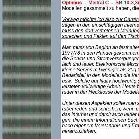
Optimus
-
Mistral C
-
SB 10-3,
Modellen gesammelt zu haben, die
Vorweg möchte ich also zur Carrer
sagen
in den einschlägigen Intern
muss den
dort vertre
tenen Meinunge
sprechen und Fakten auf den Tisch 
Man muss von Beginn an festhalte
1977/78 in den Handel gekommen 
die Servos und Stromversorgungen g
fach und teuer. Elektronische Mis
kleine Servos mit weniger als 20g
Bedarfsfall in den Modellen die V
usw. Solche qualitativ hochwertig 
leisteten vollwertige Arbeit. Heute
ruder in der Heckflosse der Model
Unter diesen Aspekten sollte man s
rüber reden und schreiben, wenn ma
das Internet und damit auch leide
gen, die einem Informationen Suchen
nach eigenem Verständnis und Erme
heranzuziehen.