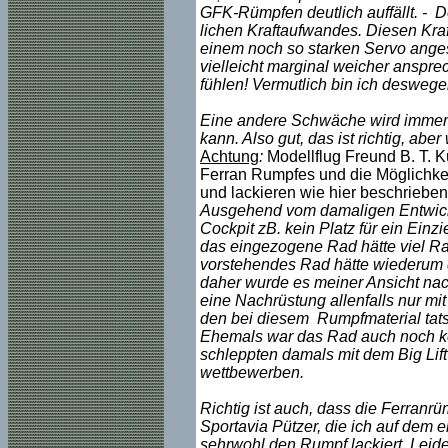
GFK-Rümpfen deutlich auffällt. - 
lichen Kraftaufwandes. Diesen Kraf
einem noch so starken Servo angeste
vielleicht marginal weicher ansprech
fühlen! Vermutlich bin ich desweg
Eine andere Schwäche wird immer t
kann. Also gut, das ist richtig, ab
Achtung
:
Modellflug Freund B. T. 
Ferran Rumpfes und die Möglichkeit
und lackieren wie hier beschrieben
Ausgehend vom damaligen Entwicklu
Cockpit zB. kein Platz für ein Ein
das eingezogene Rad hätte viel Ra
vorstehendes Rad hätte wiederum di
daher wurde es meiner Ansicht nac
eine Nachrüstung allenfalls nur mi
den bei diesem Rumpfmaterial tats
Ehemals war das Rad auch noch kei
schleppten damals mit dem Big Lif
wettbewerben.
Richtig ist auch, dass die Ferranrü
Sportavia Pützer, die ich auf dem 
sehrwohl den Rumpf lackiert. Leide