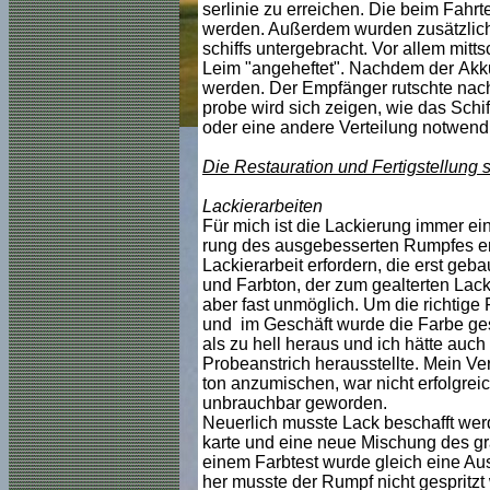
serlinie zu erreichen. Die beim Fahr
werden. Außerdem wurden zusätzlich 
schiffs untergebracht. Vor allem mitt
Leim "angeheftet". Nachdem der Akkup
werden. Der Empfänger rutschte nac
probe wird sich zeigen, wie das Schif
oder eine andere Verteilung notwendig
Die Restauration und Fertigstellung s
Lackierarbeiten
Für mich ist die Lackierung immer ein
rung des ausgebesserten Rumpfes ers
Lackierarbeit erfordern, die erst geb
und Farbton, der zum gealterten Lack
aber fast unmöglich. Um die richtig
und im Geschäft wurde die Farbe gesc
als zu hell heraus und ich hätte auc
Probeanstrich herausstellte. Mein V
ton anzumischen, war nicht erfolgrei
unbrauchbar geworden.
Neuerlich musste Lack beschafft wer
karte und eine neue Mischung des gra
einem Farbtest wurde gleich eine Aus
her musste der Rumpf nicht gespritzt 