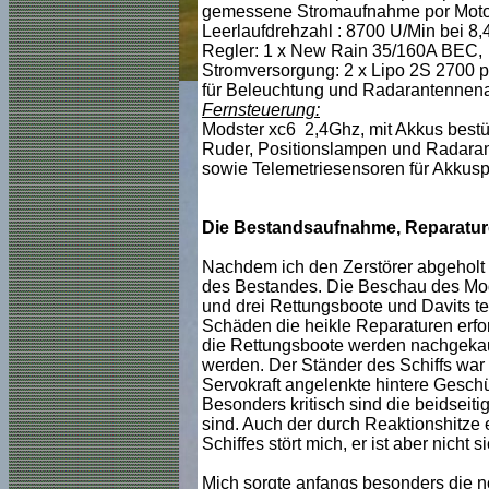
gemessene Stromaufnahme por Motor 
Leerlaufdrehzahl : 8700 U/Min bei 8,4
Regler: 1 x New Rain 35/160A BEC,
Stromversorgung: 2 x Lipo 2S 2700 par
für Beleuchtung und Radarantennena
Fernsteuerung:
Modster xc6 2,4Ghz, mit Akkus bestüc
Ruder, Positionslampen und Radaran
sowie Telemetriesensoren für Akkus
Die Bestandsaufnahme, Reparaturen
Nachdem ich den Zerstörer abgeholt 
des Bestandes. Die Beschau des Model
und drei Rettungsboote und Davits te
Schäden die heikle Reparaturen erfor
die Rettungsboote werden nachgekauf
werden. Der Ständer des Schiffs war 
Servokraft angelenkte hintere Geschü
Besonders kritisch sind die beidseit
sind. Auch der durch Reaktionshitze 
Schiffes stört mich, er ist aber nicht 
Mich sorgte anfangs besonders die n