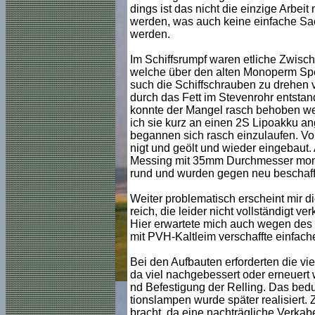
dings ist das nicht die einzige Arbei
werden, was auch keine einfache Sach
werden.
Im Schiffsrumpf waren etliche Zwisch
welche über den alten Monoperm Spezi
such die Schiffschrauben zu drehen v
durch das Fett im Stevenrohr entst
konnte der Mangel rasch behoben wer
ich sie kurz an einen 2S Lipoakku an
begannen sich rasch einzulaufen. Vor
nigt und geölt und wieder eingebaut. 
Messing mit 35mm Durchmesser montie
rund und wurden gegen neu beschafft
Weiter problematisch erscheint mir 
reich, die leider nicht vollständigt 
Hier erwartete mich auch wegen des 
mit PVH-Kaltleim verschaffte einfach
Bei den Aufbauten erforderten die vi
da viel nachgebessert oder erneuert
nd Befestigung der Relling. Das bedur
tionslampen wurde später realisiert.
bracht, da eine nachträgliche Verkab