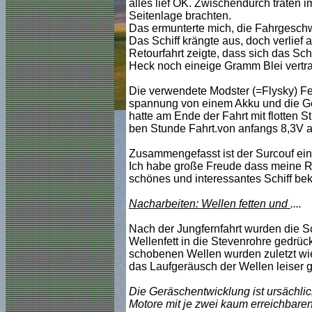
alles lief OK. Zwischendurch traten 
Seitenlage brachten.
Das ermunterte mich, die Fahrgeschw
Das Schiff krängte aus, doch verlief a
Retourfahrt zeigte, dass sich das Sch
Heck noch eineige Gramm Blei vertra
Die verwendete Modster (=Flysky) Fer
spannung von einem Akku und die Ge
hatte am Ende der Fahrt mit flotten S
ben Stunde Fahrt.von anfangs 8,3V a
Zusammengefasst ist der Surcouf ein 
Ich habe große Freude dass meine Repa
schönes und interessantes Schiff b
Nacharbeiten: Wellen fetten und
....
Nach der Jungfernfahrt wurden die S
Wellenfett in die Stevenrohre gedrück
schobenen Wellen wurden zuletzt wie
das Laufgeräusch der Wellen leiser g
Die Geräschentwicklung ist ursächlic
Motore mit je zwei kaum erreichbare