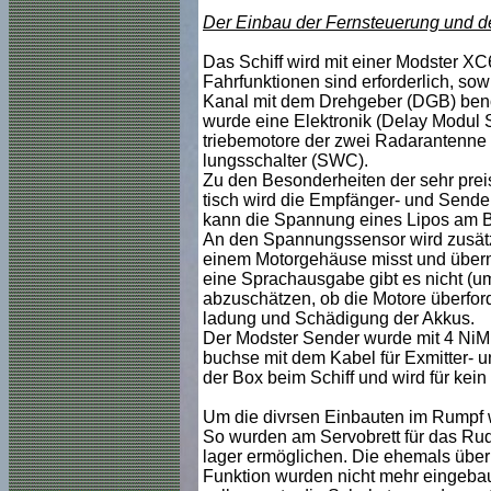
Der Einbau der Fernsteuerung und d
Das Schiff wird mit einer Modster X
Fahrfunktionen sind erforderlich, sow
Kanal mit dem Drehgeber (DGB) benö
wurde eine Elektronik (Delay Modul S
triebemotore der zwei Radarantenne un
lungsschalter (SWC).
Zu den Besonderheiten der sehr prei
tisch wird die Empfänger- und Sender
kann die Spannung eines Lipos am B
An den Spannungssensor wird zusätzl
einem Motorgehäuse misst und übermi
eine Sprachausgabe gibt es nicht (um
abzuschätzen, ob die Motore überfor
ladung und Schädigung der Akkus.
Der Modster Sender wurde mit 4 NiMh
buchse mit dem Kabel für Exmitter- u
der Box beim Schiff und wird für kei
Um die divrsen Einbauten im Rumpf w
So wurden am Servobrett für das Rud
lager ermöglichen. Die ehemals über
Funktion wurden nicht mehr eingebau