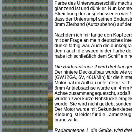
Farbe des Unterwasserschiffs machte 
glänzend ist und dünkler. Nun konnt
Streichung der ausgebesserten weiß 
dass der Unterrumpf seinen Endanstri
3mm Zierband (Autozubehör) auf der g
Nachdem ich mir lange den Kopf zerbr
mit der Frage an mein deutsches Inter
dunkelfarbig war. Auch die dunkelgra
denn auch die waren in der Farbe de
habe ich schließlich dem Schiff ein
Die Radarantenne 2 wird drehbar g
Der hintere Deckaufbau wurde wie vo
(GW12GA, 6V, 40U/Min) für die hinter
Motor hat im Aufbau unter dem Dach P
3mm Antriebsachse wurde ein 4mm Mes
Achse zusammengequetscht, sodaß da
wurden zwei kurze Rohstücke eingekl
wurde. Sie wird nicht geklebt sondern
Der Motor wurde mit Sekundenkleber 
Klebung ist leider für die Lärmerze
brane wirkt.
Radarantenne 1, die Große, wird dr