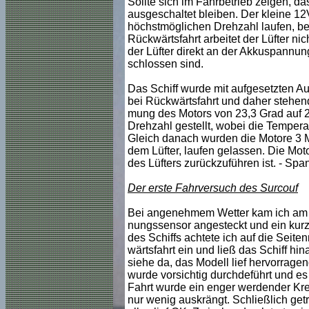
Sollte sich im Fahrbetrieb zeigen, da
ausgeschaltet bleiben. Der kleine 12V
höchstmöglichen Drehzahl laufen, bei
Rückwärtsfahrt arbeitet der Lüfter nic
der Lüfter direkt an der Akkuspannu
schlossen sind.
Das Schiff wurde mit aufgesetzten Au
bei Rückwärtsfahrt und daher stehen
mung des Motors von 23,3 Grad auf 2
Drehzahl gestellt, wobei die Temperat
Gleich danach wurden die Motore 3 Min
dem Lüfter, laufen gelassen. Die Mot
des Lüfters zurückzuführen ist. - Sp
Der erste Fahrversuch des Surcouf
Bei angenehmem Wetter kam ich am W
nungssensor angesteckt und ein kurze
des Schiffs achtete ich auf die Seiten
wärtsfahrt ein und ließ das Schiff hi
siehe da, das Modell lief hervorrage
wurde vorsichtig durchdeführt und es 
Fahrt wurde ein enger werdender Kreis
nur wenig auskrängt. Schließlich getra