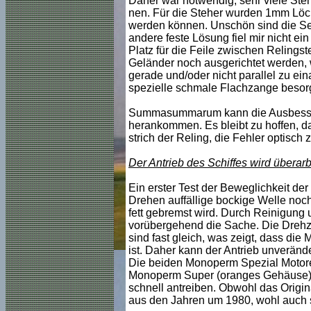
Daher war notwendig, sehr viele Steh
nen. Für die Steher wurden 1mm Löche
werden können. Unschön sind die Se
andere feste Lösung fiel mir nicht ein
Platz für die Feile zwischen Relings
Geländer noch ausgerichtet werden, 
gerade und/oder nicht parallel zu ein
spezielle schmale Flachzange besorge
Summasummarum kann die Ausbesseru
herankommen. Es bleibt zu hoffen, d
strich der Reling, die Fehler optisch
Der Antrieb des Schiffes wird überarb
Ein erster Test der Beweglichkeit de
Drehen auffällige bockige Welle noch
fett gebremst wird. Durch Reinigung 
vorübergehend die Sache. Die Drehz
sind fast gleich, was zeigt, dass die
ist. Daher kann der Antrieb unveränd
Die beiden Monoperm Spezial Motore 
Monoperm Super (oranges Gehäuse) de
schnell antreiben. Obwohl das Origin
aus den Jahren um 1980, wohl auch 