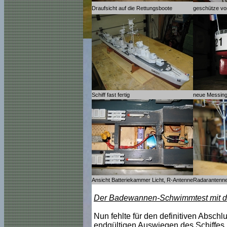
Draufsicht auf die Rettungsboote
geschütze vor
Schiff fast fertig
neue Messin
Ansicht Batteriekammer Licht, R-Antenne
Radarantenn
Der Badewannen-Schwimmtest mit dem
Nun fehlte für den definitiven Absc
endgültigen Auswiegen des Schiffes.