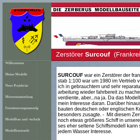
Zerstörer
Surcouf
(Frankrei
Willkommen
Meine Modelle
SURCOUF
war ein Zerstörer der fr
stab 1:100 war um 1980 im Vertrieb v
Neue Projekt
/a
e
ich in gebrauchtem und sehr reparat
arbeitung wieder fahrbereit zu mache
Motorensammlung
verdiente, aber...na ja. Da das Model
mein Interesse daran. Darüber hinaus i
Fernsteuerungssammlg
bauten deutschen oder englischen Kr
besonders zusagte. - Mit diesem Zerst
Modellbau und -technik
noch etwas größeres Schiff in unse
ses eher seltene Schiffsmodell kann 
Modellbaumarkt
jedem Wasser Interesse.