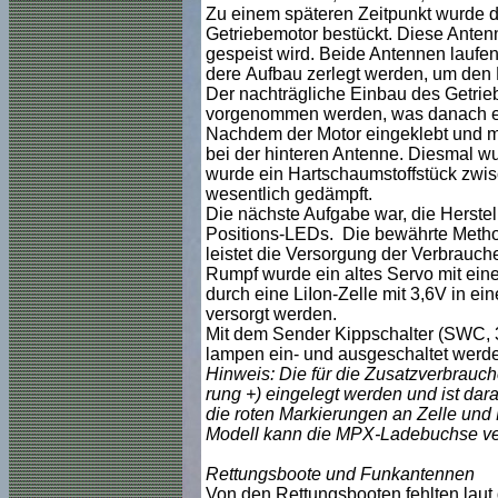
Zu einem späteren Zeitpunkt wurde d
Getriebemotor bestückt. Diese Antenne
gespeist wird. Beide Antennen laufen
dere Aufbau zerlegt werden, um den
Der nachträgliche Einbau des Getri
vorgenommen werden, was danach erst
Nachdem der Motor eingeklebt und mi
bei der hinteren Antenne. Diesmal w
wurde ein Hartschaumstoffstück zwi
wesentlich gedämpft.
Die nächste Aufgabe war, die Herste
Positions-LEDs. Die bewährte Metho
leistet die Versorgung der Verbrauc
Rumpf wurde ein altes Servo mit eine
durch eine LiIon-Zelle mit 3,6V in e
versorgt werden.
Mit dem Sender Kippschalter (SWC, 3
lampen ein- und ausgeschaltet werd
Hinweis: Die für die Zusatzverbrauche
rung +) eingelegt werden und ist dar
die roten Markierungen an Zelle und B
Modell kann die MPX-Ladebuchse v
Rettungsboote und Funkantennen
Von den Rettungsbooten fehlten laut