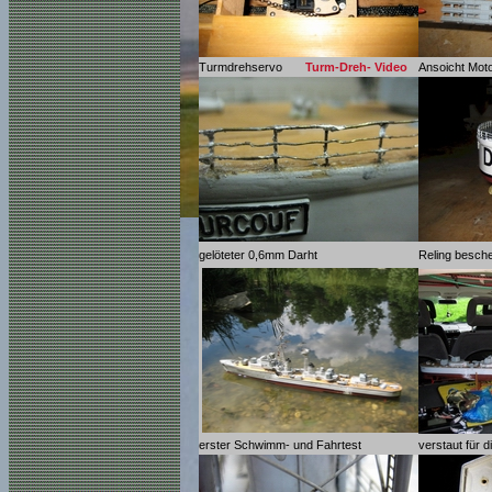
Turmdrehservo
Turm-Dreh- Vide
o
Ansoicht Mot
gelöteter 0,6mm Darht
Reling besche
erster Schwimm- und Fahrtest
verstaut für 