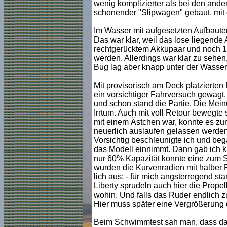
wenig komplizierter als bei den and
schonender "Slipwagen" gebaut, mit 
Im Wasser mit aufgesetzten Aufbauten
Das war klar, weil das lose liegende 
rechtgerücktem Akkupaar und noch 12
werden. Allerdings war klar zu sehen
Bug lag aber knapp unter der Wasserl
Mit provisorisch am Deck platzierten
ein vorsichtiger Fahrversuch gewagt.
und schon stand die Partie. Die Meinu
Irrtum. Auch mit voll Retour bewegte
mit einem Ästchen war, konnte es zur
neuerlich auslaufen gelassen werden
Vorsichtig beschleunigte ich und be
das Modell einnimmt. Dann gab ich kur
nur 60% Kapazität konnte eine zum S
wurden die Kurvenradien mit halber F
lich aus; - für mich angsterregend sta
Liberty sprudeln auch hier die Propel
wohin. Und falls das Ruder endlich z
Hier muss später eine Vergrößerung 
Beim Schwimmtest sah man, dass das