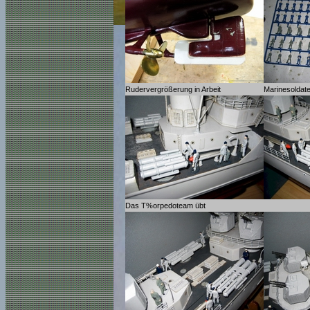
Rudervergrößerung in Arbeit
Marinesoldat
Das T%orpedoteam übt