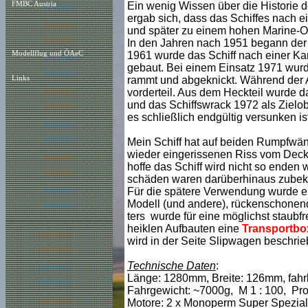
FMBC Austria
Ein wenig Wissen über die Historie de
ergab sich, dass das Schiffes nach 
und später zu einem hohen Marine-Of
In den Jahren nach 1951 begann der
Modellflug und ÖAeC
1961 wurde das Schiff nach einer Kar
gebaut. Bei einem Einsatz 1971 wurd
Links
rammt und abgeknickt. Während der 
vorderteil. Aus dem Heckteil wurde 
und das Schiffswrack 1972 als Zielob
es schließlich endgültig versunken ist
Mein Schiff hat auf beiden Rumpfwän
wieder eingerissenen Riss vom Deck 
hoffe das Schiff wird nicht so enden w
schäden waren darüberhinaus zubek
Für die spätere Verwendung wurde 
Modell (und andere), rückenschonen
ters wurde für eine möglichst staubf
heiklen Aufbauten eine
Transportbo
wird in der Seite Slipwagen beschrie
Technische Daten
:
Länge: 1280mm, Breite: 126mm, fahrb
Fahrgewicht: ~7000g, M 1 : 100, Pro
Motore: 2 x Monoperm Super Spezial,