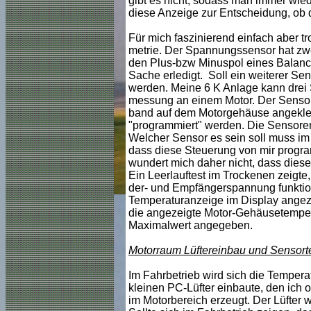
gibt es nicht, sodass man immer wie
diese Anzeige zur Entscheidung, ob d
Für mich faszinierend einfach aber tro
metrie. Der Spannungssensor hat zwei
den Plus-bzw Minuspol eines Balance
Sache erledigt. Soll ein weiterer Se
werden. Meine 6 K Anlage kann drei 
messung an einem Motor. Der Sensor is
band auf dem Motorgehäuse angekleb
"programmiert" werden. Die Sensore
Welcher Sensor es sein soll muss im z
dass diese Steuerung von mir progra
wundert mich daher nicht, dass diese
Ein Leerlauftest im Trockenen zeigte
der- und Empfängerspannung funktion
Temperaturanzeige im Display angezei
die angezeigte Motor-Gehäusetempera
Maximalwert angegeben.
Motorraum Lüftereinbau und Sensort
Im Fahrbetrieb wird sich die Temper
kleinen PC-Lüfter einbaute, den ich 
im Motorbereich erzeugt. Der Lüfter 