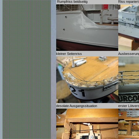
Rumpfriss beidseitig
Riss repariert
kleiner Seitenriss
Ausbesserun
desolate Ausgangssituation
erster Lötve