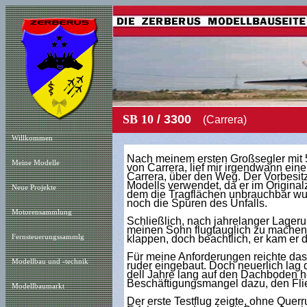
SB 10
/ 3300
(Carrer
Willkommen
Nach meinem ersten Großsegler mit 
Meine Modelle
von Carrera, lief mir irgend
wann eine 
Carrera, über den Weg. Der Vorbesitz
Modells verwendet, da er im Originalz
Neue Projekt
e
dem die Tragflächen unbrauchbar wu
noch die Spuren des Unfalls.
Motorensammlung
Schließlich, nach jahrelanger Lager
meinen Sohn flugtauglich zu machen.
Fernsteuerungssammlg
klappen, doch beachtlich, er kam er d
Für meine Anforderungen reichte das
Modellbau und -technik
ruder eingebaut. Doch neuerlich lag
dell Jahre lang auf den Dachboden he
Beschäftigungsmangel dazu, den Flie
Modellbaumarkt
Der erste Testflug zeigte, ohne Querr