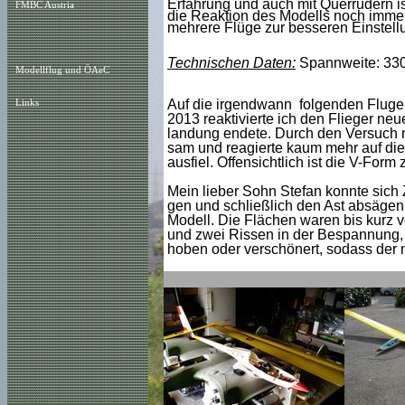
Erfahrung und auch mit Querrudern ist
FMBC Austria
die Reaktion des Modells noch immer 
mehrere Flüge zur besseren Einstell
Technischen Daten:
Spannweite: 330
Modellflug und ÖAeC
Auf die irgendwann folgenden Fluger
Links
2013 reaktivierte ich den Flieger neue
landung endete. Durch den Versuch n
sam und reagierte kaum mehr auf die
ausfiel. Offensichtlich ist die V-Form 
Mein lieber Sohn Stefan konnte sich
gen und schließlich den Ast absägen. 
Modell. Die Flächen waren bis kurz
und zwei Rissen in der Bespannung, 
hoben oder verschönert, sodass der nä