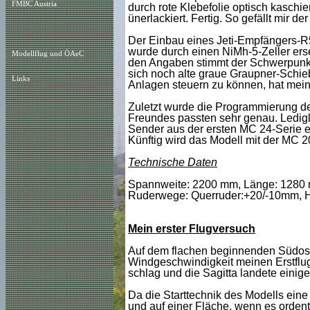
FMBC Austria
durch rote Klebefolie optisch kaschie
ünerlackiert. Fertig. So gefällt mir de
Der Einbau eines Jeti-Empfängers-R5
wurde durch einen NiMh-5-Zeller erse
Modellflug und ÖAeC
den Angaben stimmt der Schwerpunkt u
sich noch alte graue Graupner-Schie
Links
Anlagen steuern zu können, hat mein 
Zuletzt wurde die Programmierung de
Freundes passten sehr genau. Ledigl
Sender aus der ersten MC 24-Serie e
Künftig wird das Modell mit der MC 20
Technische Daten
Spannweite: 2200 mm, Länge: 1280 
Ruderwege: Querruder:+20/-10mm, Hö
Mein erster Flugversuch
Auf dem flachen beginnenden Südosth
Windgeschwindigkeit meinen Erstflug.
schlag und die Sagitta landete einig
Da die Starttechnik des Modells eine 
und auf einer Fläche, wenn es ordent