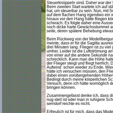
Steuerknüppeln sind. Daher war der S
Beim zweiten Start wartete ich auf s
hat, um steuerbar zu sein. Nun, mit 5m
auf dem flachen Hang irgendwo ein w
hinaus vor den Hang hätte fliegen kö
schwach. Es folgte daher eine Ausse
noch dicke harte Gewächsstummel aus 
seite, deren spätere Behebung etwas 
Beim Rückweg von der Modellbergung n
meinte, dass er für die Sagitta ausrei
drei Minuten lang. Fliegen ist zu viel 
umher. Leider ist die Luftströmung a
von einer auf die andere Sekunde nac
schrecklich. Kann man die Höhe halte
der Flieger steigt und fliegt herrlic
Aufwind schon wieder zu Ende. Wied
hätte ich versuchen müssen, den Flie
dabei einen vorübergehenden Höhenv
Bedingt durch meine körperlichen Sc
Versuch, denn ich hätte womöglich d
bringen können.
Zusammengefasst denke ich, dass die
nug steil ist oder man in ruhigere S
serndorf reichte es nicht.
Erfreulich ist für mich, dass das Mod