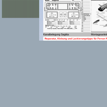
Kanalbelegung Sagitta
Montageanlei
Reparatur, Klebung und Lackierungstipps für Ferran