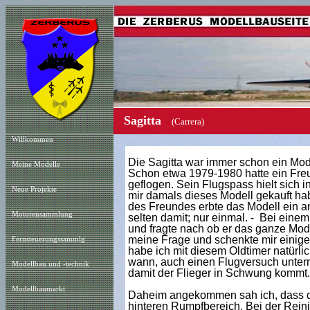
Sagitta
(Carrera)
Willkommen
Die Sagitta war immer schon ein Mod
Meine Modelle
Schon etwa 1979-1980 hatte
ein Fre
geflogen. Sein Flugspass hielt sich i
Neue Projekt
e
mir damals dieses Modell gekauft ha
des Freundes erbte das Modell ein an
Motorensammlung
selten damit; nur einmal. - Bei eine
und fragte nach ob er das ganze Mode
meine Frage und schenkte mir einige 
Fernsteuerungssammlg
habe ich mit diesem Oldtimer natürli
wann, auch einen Flugversuch unter
Modellbau und -technik
damit der Flieger in Schwung kommt.
Modellbaumarkt
Daheim angekommen sah ich, dass das
hinteren Rumpfbereich. Bei der Reini