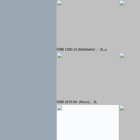
ÖBB 1280.14 (Kleinbahn) , - 2L,u
ÖBB 1670.09 (Roco),- 2L