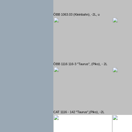
ÖBB 1063.03 (Kleinbahn), -2L, u
ÖBB 1116 116-3 "Taurus", (Piko), - 2L
CAT 1116 - 142 "Taurus",(Piko), -2L