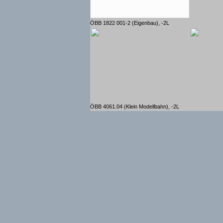
ÖBB 1822 001-2 (Eigenbau), -2L
ÖBB 4061.04 (Klein Modellbahn), -2L