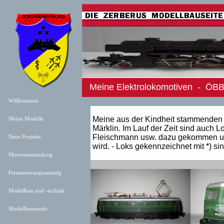
Meine Elektrolokomotiven - ÖB
Willkommen
Meine aus der Kindheit stammenden
Meine Modelle
Märklin. Im Lauf der Zeit sind auch L
Fleischmann usw. dazu gekommen und
Neue Projekt
e
wird. - Loks gekennzeichnet mit *) s
Motorensammlung
Fernsteuerungssammlg
Modellbau und -technik
Modellbaumarkt