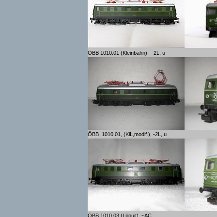
ÖBB 1010.01 (Kleinbahn), - 2L, u
ÖBB 1010.01, (KlL,modif.), -2L, u
ÖBB 1010.03 (Lilipuit), ~AC