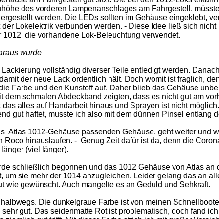
höhe des vorderen Lampenanschlages am Fahrgestell, müsst
ergestellt werden. Die LEDs sollten im Gehäuse eingeklebt, ver
der Lokelektrik verbunden werden. - Diese Idee ließ sich nicht
er 1012, die vorhandene Lok-Beleuchtung verwendet.
araus wurde
ackierung vollständig diverser Teile entledigt werden. Danac
damit der neue Lack ordentlich hält. Doch womit ist fraglich, de
h die Farbe und den Kunstoff auf. Daher blieb das Gehäuse unb
t dem schmalen Abdeckband zeigten, dass es nicht gut am vor
t das alles auf Handarbeit hinaus und Sprayen ist nicht möglich.
d gut haftet, musste ich also mit dem dünnen Pinsel entlang d
as Atlas 1012-Gehäuse passenden Gehäuse, geht weiter und w
 Roco hinauslaufen. - Genug Zeit dafür ist da, denn die Coron
nger (viel länger).
rde schließlich begonnen und das 1012 Gehäuse von Atlas an 
, um sie mehr der 1014 anzugleichen. Leider gelang das an all
ut wie gewünscht. Auch mangelte es an Geduld und Sehkraft.
halbwegs. Die dunkelgraue Farbe ist von meinen Schnellboot
sehr gut. Das seidenmatte Rot ist problematisch, doch fand ich