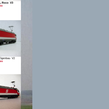
8, Roco V3
eo
Eigenbau V2
deo