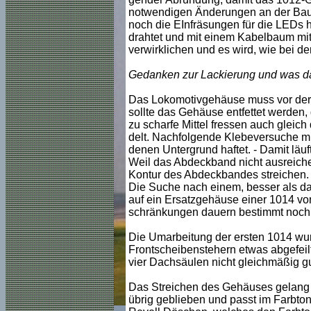
notwendigen Änderungen an der Bau
noch die EInfräsungen für die LEDs h
drahtet und mit einem Kabelbaum mit 
verwirklichen und es wird, wie bei d
Gedanken zur Lackierung und was d
Das Lokomotivgehäuse muss vor der L
sollte das Gehäuse entfettet werden, 
zu scharfe Mittel fressen auch gleic
delt. Nachfolgende Klebeversuche mi
denen Untergrund haftet. - Damit läuf
Weil das Abdeckband nicht ausreichen
Kontur des Abdeckbandes streichen.
Die Suche nach einem, besser als d
auf ein Ersatzgehäuse einer 1014 von
schränkungen dauern bestimmt noch lä
Die Umarbeitung der ersten 1014 wu
Frontscheibenstehern etwas abgefeilt
vier Dachsäulen nicht gleichmäßig g
Das Streichen des Gehäuses gelang 
übrig geblieben und passt im Farbton 