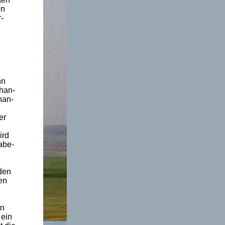
en
-
h
nn
ehan-
han-
er
ird
abe-
den
en
en
 ein