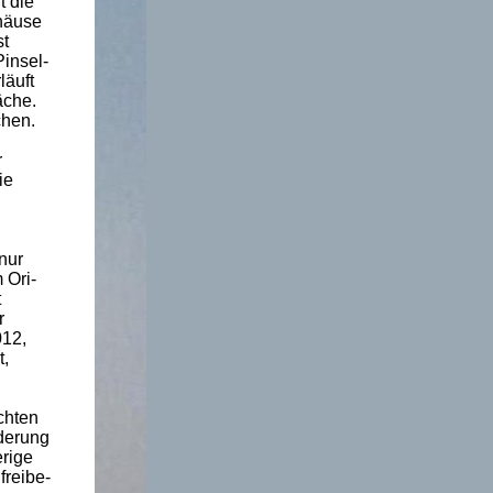
t die
häuse
st
Pinsel-
läuft
äche.
chen.
r
ie
nur
 Ori-
t
r
012,
t,
chten
nderung
erige
freibe-