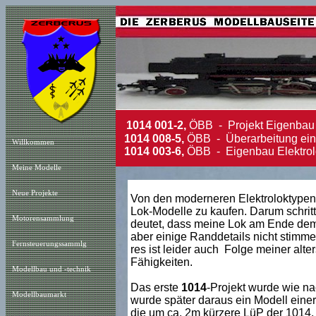
1014 001-2,
ÖBB - Projekt Eigenbau
1014 008-5,
ÖBB - Überarbeitung ein
Willkommen
1014 003-6,
ÖBB - Eigenbau Elektro
Meine Modelle
Neue Projekt
e
Von den moderneren Elektroloktypen 
Lok-Modelle zu kaufen. Darum schritt
Motorensammlung
deutet, dass meine Lok am Ende dem
aber einige Randdetails nicht stimme
Fernsteuerungssammlg
res ist leider auch Folge meiner al
Fähigkeiten.
Modellbau und -technik
Das
erste
1014
-Projekt wurde wie na
Modellbaumarkt
wurde später daraus ein
Modell einer
die um ca. 2m kürzere LüP der 1014