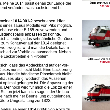
e. Meine 1014 passt genau zur Länge der
ÖBB 1014 005-
Fahrvid
end verändert, was nachstehend be-
 meiner
1014 001-2
beschrieben. Hier
s eines Taurus Modells von Piko möglich.
n Gehäuse einer E 185 zu verwenden und
 Ausgangsbasis anpassen zu könnte.
ich allerdings das sehr ähnliche Gehäuse
 zum Konturverlauf der 1014 geeignet.
weit weg ist, wird man die Details kaum
schied zur Vorbildlok ausmachen. Neben
e Lackarbeiten ein Problem.
ÖBB 1014 003-6, 
Fahrvi
sich, dass das Abdeckband auf der vor-
ses nur schlecht klebt. Eine Lackierung
aus. Nur die händische Pinselarbeit bleibt
Gehäuses übrig, wodurch das Aussehen
t optimal gelungen ist. Die Anpassung der
. Dennoch wird für mich die Lok zu einer
 Schon jetzt kann ich sagen, der Umbau
sse nach meiner Beurteilung gut gelungen.
pätere Umgestaltung zur 1822.
n Gehäuse einer
1014 003-6
von Roco zu