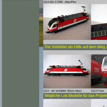
1014 001-0 ÖBB - Atlas/Piko
Die Vorbilder als Hilfe auf dem We
1014 - die Vorbildlok (Basis Atlas)
1014 Front
Mögliche Lok-Modelle für das Projek