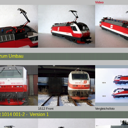
Video
g zum Umbau
1ß12 Front
Vergleichsfoto
t 1014 001-2 - Version 1