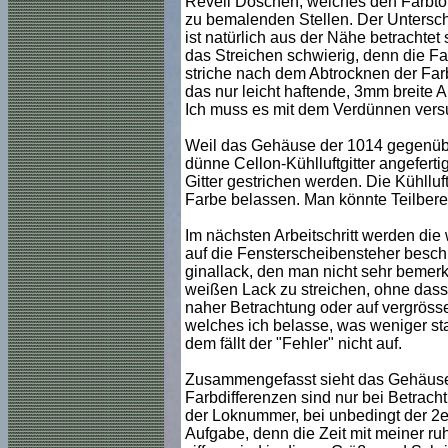
Revell Döschen, welches den Farbton zi
zu bemalenden Stellen. Der Untersc
ist natürlich aus der Nähe betrachtet s
das Streichen schwierig, denn die Far
striche nach dem Abtrocknen der Farb
das nur leicht haftende, 3mm breite A
Ich muss es mit dem Verdünnen versuc
Weil das Gehäuse der 1014 gegenübe
dünne Cellon-Kühlluftgitter angeferti
Gitter gestrichen werden. Die Kühlluft
Farbe belassen. Man könnte Teilbereic
Im nächsten Arbeitschritt werden die
auf die Fensterscheibensteher beschr
ginallack, den man nicht sehr bemerkt
weißen Lack zu streichen, ohne dass d
naher Betrachtung oder auf vergrösse
welches ich belasse, was weniger star
dem fällt der "Fehler" nicht auf.
Zusammengefasst sieht das Gehäuse m
Farbdifferenzen sind nur bei Betrach
der Loknummer, bei unbedingt der 2e
Aufgabe, denn die Zeit mit meiner ru