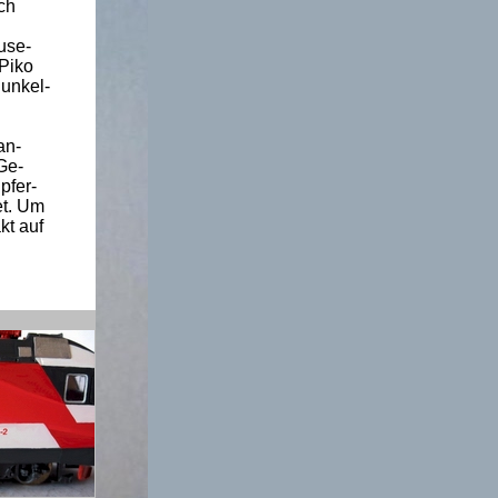
ch
use-
 Piko
dunkel-
an-
Ge-
pfer-
et. Um
kt auf