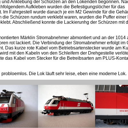
ung und Anklebung der Schürzen an den Lokenden begonnen. Na
olgendem Aufkleben wurden die Befestigungslöcher für das
. Im Fahrgestell wurde danach je ein M2 Gewinde für die Gehä
 die Schürzen rundum verklebt waren, wurden die Puffer einer
klebt. Abschließend konnte die Lackierunhg der Schürzen mit 
ontierten Märklin Stromabnehmer abmontiert und an der 1014 
ren rot lackiert. Die Verbindung der Stromabnehmer erfolgt im 
ht. Das kurze rote Kabel vom Betriebsartenstecker wurde am Ku
wird mit den Kabeln von den Schleifern der Drehgestelle verlöt
e das Kabel vom Stecker für die Betreibsarten am PLUS-Konta
d probloemlos. Die Lok läuft sehr leise, eben eine moderne Lok.