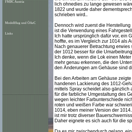
FMBC Austria
lich ohnedies zu lange gewesen wär
1822 und wurde daher dementsprech
schrieben wird..
Modellflug und ÖAeC
Dennoch wird zuerst die Herstellung
ist die Verwendung eines Fahrgestell
Links
Ich hatte ursprünglich dafür vor, ei
hoffte, es im Vergleich zur 1014 als
Nach genauerer Betrachtung erwies s
der 1012 besser für die Umarbeitrung
Ich denke, wenn die Lok einen Meter 
mehr genau erkennen, die den Unter
den Änderungen am Gehäuse sind di
Bei den Arbeiten am Gehäuse zeigte 
handenen Lackierung des 1012-Gehäu
mittels Spray scheidet also gänzlich 
für die farbliche Umgestaltung des 
wegen leichter Farbunterschiede nich
roten und weißen Farbe war schwierig
1014, eben meiner Version der 1014.
ist mir trotz diverser Bauerschwerni
Daher eignete es sich auch für die s
Da es mir zwischendurch gelang, ei