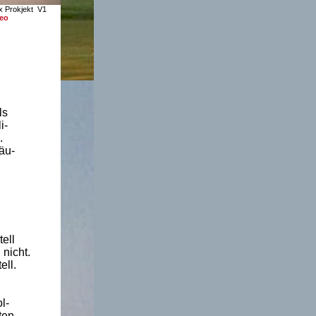
x Prokjekt
V1
deo
ls
i-
.
äu-
ell
nicht.
ell.
l-
ten