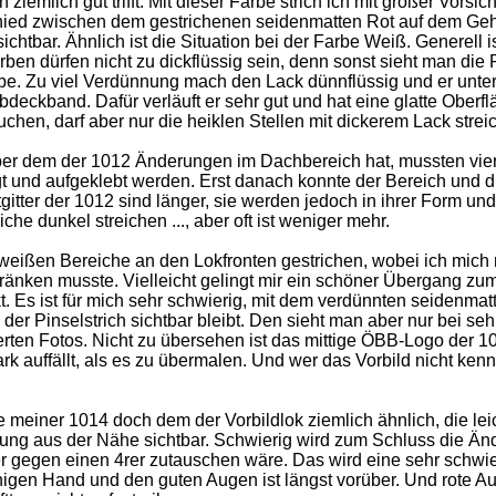
emlich gut trifft. Mit dieser Farbe strich ich mit großer Vorsich
hied zwischen dem gestrichenen seidenmatten Rot auf dem Ge
ichtbar. Ähnlich ist die Situation bei der Farbe Weiß. Generell i
ben dürfen nicht zu dickflüssig sein, denn sonst sieht man die 
e. Zu viel Verdünnung mach den Lack dünnflüssig und er unter
bdeckband. Dafür verläuft er sehr gut und hat eine glatte Oberfl
hen, darf aber nur die heiklen Stellen mit dickerem Lack strei
r dem der 1012 Änderungen im Dachbereich hat, mussten vie
gt und aufgeklebt werden. Erst danach konnte der Bereich und d
gitter der 1012 sind länger, sie werden jedoch in ihrer Form und
he dunkel streichen ..., aber oft ist weniger mehr.
 weißen Bereiche an den Lokfronten gestrichen, wobei ich mich 
änken musste. Vielleicht gelingt mir ein schöner Übergang zum
. Es ist für mich sehr schwierig, mit dem verdünnten seidenmat
er Pinselstrich sichtbar bleibt. Den sieht man aber nur bei seh
rten Fotos. Nicht zu übersehen ist das mittige ÖBB-Logo der 1
k auffällt, als es zu übermalen. Und wer das Vorbild nicht kenn
einer 1014 doch dem der Vorbildlok ziemlich ähnlich, die lei
tung aus der Nähe sichtbar. Schwierig wird zum Schluss die Ä
r gegen einen 4rer zutauschen wäre. Das wird eine sehr schwi
higen Hand und den guten Augen ist längst vorüber. Und rote Au