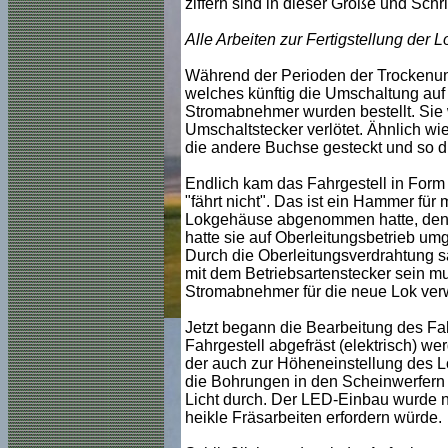
ziffern sind in dieser Größe und Schri
Alle Arbeiten zur Fertigstellung der L
Während der Perioden der Trockenung
welches künftig die Umschaltung auf 
Stromabnehmer wurden bestellt. Sie
Umschaltstecker verlötet. Ähnlich wi
die andere Buchse gesteckt und so di
Endlich kam das Fahrgestell in For
"fährt nicht". Das ist ein Hammer für
Lokgehäuse abgenommen hatte, denn d
hatte sie auf Oberleitungsbetrieb umge
Durch die Oberleitungsverdrahtung sa
mit dem Betriebsartenstecker sein m
Stromabnehmer für die neue Lok ve
Jetzt begann die Bearbeitung des Fa
Fahrgestell abgefräst (elektrisch) w
der auch zur Höheneinstellung des L
die Bohrungen in den Scheinwerfern 
Licht durch. Der LED-Einbau wurde ni
heikle Fräsarbeiten erfordern würde.