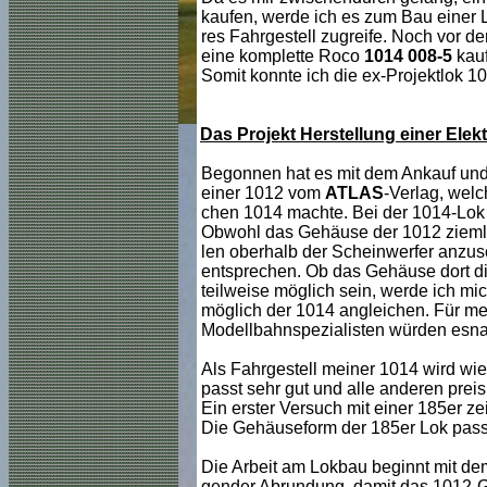
kaufen, werde ich es zum Bau einer L
res Fahrgestell zugreife. Noch vor de
eine komplette Roco
1014 008-5
kau
Somit konnte ich die ex-Projektlok 
Das Projekt Herstellung einer El
Begonnen hat es mit dem Ankauf und
einer 1012 vom
ATLAS
-Verlag, welc
chen 1014 machte. Bei der 1014-Lok l
Obwohl das Gehäuse der 1012 ziemlic
len oberhalb der Scheinwerfer anzusc
entsprechen. Ob das Gehäuse dort dick
teilweise möglich sein, werde ich mic
möglich der 1014 angleichen. Für me
Modellbahnspezialisten würden esna
Als Fahrgestell meiner 1014 wird wie
passt sehr gut und alle anderen prei
Ein erster Versuch mit einer 185er ze
Die Gehäuseform der 185er Lok passt 
Die Arbeit am Lokbau beginnt mit de
gender Abrundung, damit das 1012-Ge