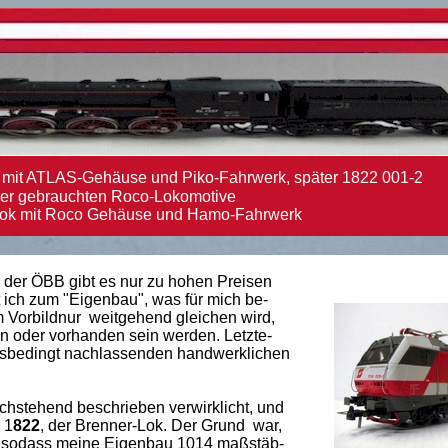
 mit ATLAS-Gehäuse und Piko-Fahrwerk, später 1822 001-2
er gebrauchten Roco-Lokomotive
lok mit Roco Gehäuse und Hamo-Fahrwerk
der ÖBB gibt es nur zu hohen Preisen
 ich zum "Eigenbau", was für mich be-
 Vorbildnur weitgehend gleichen wird,
n oder vorhanden sein werden. Letzte-
tersbedingt nachlassenden handwerklichen
chstehend beschrieben verwirklicht, und
 1
822
, der Brenner-Lok. Der Grund war,
, sodass meine Eigenbau 1014 maßstäb-