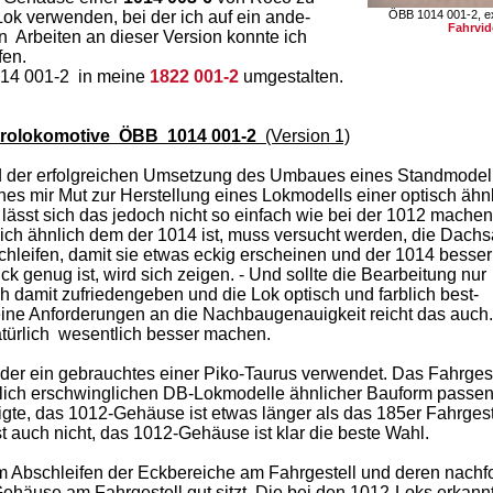
ok verwenden, bei der ich auf ein ande-
ÖBB 1014 001-2, e
Fahrvi
n Arbeiten an dieser Version konnte ich
fen.
1014 001-2 in meine
1822 001-2
umgestalten.
ektrolokomotive ÖBB 1014 001-2
(Version 1)
 der erfolgreichen Umsetzung des Umbaues eines Standmodel
hes mir Mut zur Herstellung eines Lokmodells einer optisch ähnl
ässt sich das jedoch nicht so einfach wie bei der 1012 machen
h ähnlich dem der 1014 ist, muss versucht werden, die Dachs
hleifen, damit sie etwas eckig erscheinen und der 1014 besser
 genug ist, wird sich zeigen. - Und sollte die Bearbeitung nur
h damit zufriedengeben und die Lok optisch und farblich best-
ine Anforderungen an die Nachbaugenauigkeit reicht das auch.
türlich wesentlich besser machen.
der ein gebrauchtes einer Piko-Taurus verwendet. Das Fahrgest
slich erschwinglichen DB-Lokmodelle ähnlicher Bauform passen 
igte, das 1012-Gehäuse ist etwas länger als das 185er Fahrgest
auch nicht, das 1012-Gehäuse ist klar die beste Wahl.
m Abschleifen der Eckbereiche am Fahrgestell und deren nachfo
häuse am Fahrgestell gut sitzt. Die bei den 1012-Loks erkann