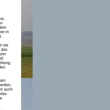
ut,
en
 dem
er in
.
n sie
h das
tzer
t!
ahtung
den
 am
werden,
en auch
 das
le