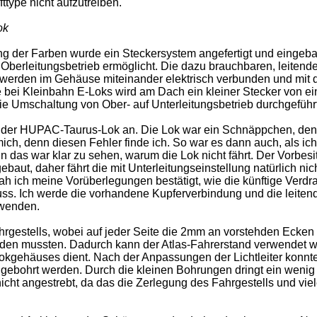
fttype nicht aufzutreiben.
ok
 der Farben wurde ein Steckersystem angefertigt und eingeba
Oberleitungsbetrieb ermöglicht. Die dazu brauchbaren, leitend
 werden im Gehäuse miteinander elektrisch verbunden und mit
e bei Kleinbahn E-Loks wird am Dach ein kleiner Stecker von ein
e Umschaltung von Ober- auf Unterleitungsbetrieb durchgeführt
m der HUPAC-Taurus-Lok an. Die Lok war ein Schnäppchen, den
 mich, denn diesen Fehler finde ich. So war es dann auch, als ic
as war klar zu sehen, warum die Lok nicht fährt. Der Vorbesi
baut, daher fährt die mit Unterleitungseinstellung natürlich nich
h ich meine Vorüberlegungen bestätigt, wie die künftige Verdr
uss. Ich werde die vorhandene Kupferverbindung und die leiten
rwenden.
hrgestells, wobei auf jeder Seite die 2mm an vorstehden Ecken
erden mussten. Dadurch kann der Atlas-Fahrerstand verwendet 
okgehäuses dient. Nach der Anpassungen der Lichtleiter konnt
gebohrt werden. Durch die kleinen Bohrungen dringt ein wenig
cht angestrebt, da das die Zerlegung des Fahrgestells und vie