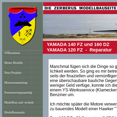
YAMADA 140 FZ und 160 DZ
(
YAMADA 120 FZ - Reparatur
Willkommen
Meine Modelle
Manchmal fügen sich die Dinge so gü
lichkeit werden. So ging es mir bet
Neue Projekt
e
seits der finaziellen und vernünftig
eine überschaubare bauliche Gegenl
Motorensammlung
weniger Geld verfüge, konnte ich di
einem YS-Werksservice (Klamecker) l
Fernsteuerungssammlg
Benziner um.
Modellbau und -technik
Ich möchte später die Motore verwe
zu bauendes Modell einer Hawker "T
Modellbaumarkt