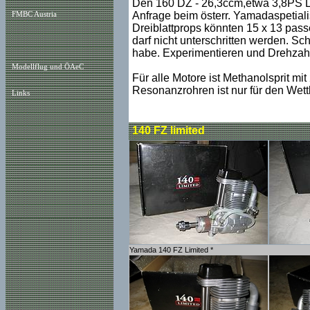
Den 160 DZ - 26,3ccm,etwa 3,8PS Le
Anfrage beim österr. Yamadaspetialis
FMBC Austria
Dreiblattprops könnten 15 x 13 pas
darf nicht unterschritten werden. S
habe. Experimentieren und Drehzahl
Modellflug und ÖAeC
Für alle Motore ist Methanolsprit mi
Resonanzrohren ist nur für den Wettb
Links
140 FZ limited
Yamada 140 FZ Limited *