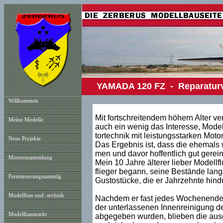
YAMADA 120 FZ - Reparatur
Willkommen
Mit fortschreitendem höhern Alter ver
Meine Modelle
auch ein wenig das Interesse, Model
tortechnik mit leistungsstarken Mot
Neue Projekt
e
Das Ergebnis ist, dass die ehemals
men und davor hoffentlich gut gerein
Motorensammlung
Mein 10 Jahre älterer lieber Modellf
flieger begann, seine Bestände lan
Fernsteuerungssammlg
Gustostücke, die er Jahrzehnte hind
Modellbau und -technik
Nachdem er fast jedes Wochenende Mo
der unterlassenen Innenreinigung de
Modellbaumarkt
abgegeben wurden, blieben die ausg