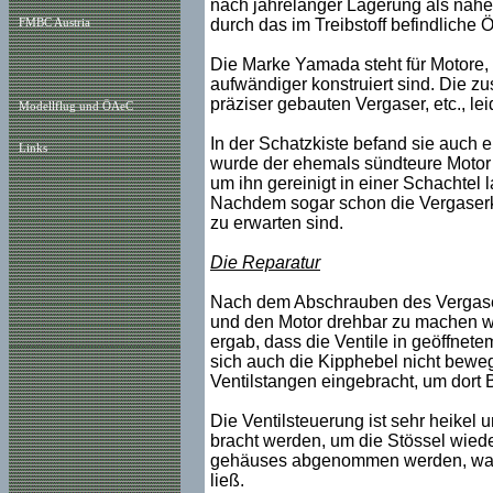
nach jahrelanger Lagerung als nahezu
durch das im Treibstoff befindliche Ö
FMBC Austria
Die Marke Yamada steht für Motore, 
aufwändiger konstruiert sind. Die zu
präziser gebauten Vergaser, etc., le
Modellflug und ÖAeC
In der Schatzkiste befand sie auch 
Links
wurde der ehemals sündteure Motor t
um ihn gereinigt in einer Schachtel 
Nachdem sogar schon die Vergaserkl
zu erwarten sind.
Die Reparatur
Nach dem Abschrauben des Vergaser
und den Motor drehbar zu machen wu
ergab, dass die Ventile in geöffnete
sich auch die Kipphebel nicht bewe
Ventilstangen eingebracht, um dort
Die Ventilsteuerung ist sehr heikel u
bracht werden, um die Stössel wied
gehäuses abgenommen werden, was s
ließ.