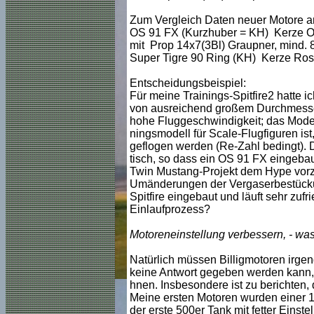
Zum Vergleich Daten neuer Motore an
OS 91 FX (Kurzhuber = KH) Kerze OS
mit Prop 14x7(3Bl) Graupner, mind. 
Super Tigre 90 Ring (KH) Kerze Ross
Entscheidungsbeispiel:
Für meine Trainings-Spitfire2 hatte 
von ausreichend großem Durchmesser u
hohe Fluggeschwindigkeit; das Modell
ningsmodell für Scale-Flugfiguren ist
geflogen werden (Re-Zahl bedingt). D
tisch, so dass ein OS 91 FX eingebaut
Twin Mustang-Projekt dem Hype vorzi
Umänderungen der Vergaserbestückun
Spitfire eingebaut und läuft sehr zufr
Einlaufprozess?
Motoreneinstellung verbessern, - was 
Natürlich müssen Billigmotoren irge
keine Antwort gegeben werden kann, 
hnen. Insbesondere ist zu berichten, 
Meine ersten Motoren wurden einer 1-
der erste 500er Tank mit fetter Einst