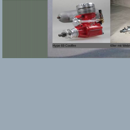
Hype 69 Coolfire
69er mit Web