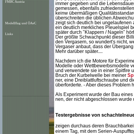
FMBC Austria
immer gegeben und die Lebensdauer 
gemessen, ebenfalls zufriedenstellen
keinw übermäßigen Qualitätsstandar
überschreiten die üblichen Abweichu
zeigt sich deutlich bei ungelaufenen
Modellflug und ÖAeC
ein deutlich merkliches Pleuelspiel 
später durch "Klappern / Nageln" hör
Links
Der größte Schwachpunkt dieser Billi
den Vergasern, so wundert's nicht,
Vergaser anbaut, dass der Übergang u
Mehr darüber später....
Nachdem ich die Motore für Experimen
Modelle oder Wettbewerbsmodelle ve
und verwendete sie in einer Spitfire
Bruch der Kurbelwelle bei meiner
Spi
ner, eine Dreiblattluftschraube und 
überforderte. - Aber dieses Problem 
Als Experiment wurde der Bau eines
nen, der nicht abgeschlossen wurde 
Testergebnisse von schachtelneu
zeigen durchaus deren Brauchbarkeit 
einem Tag, mit dem Serien-Auspufftop