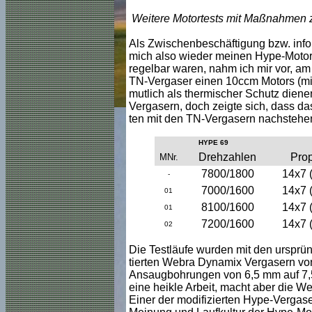
Weitere Motortests mit Maßnahmen
Als Zwischenbeschäftigung bzw. info
mich also wieder meinen Hype-Motor
regelbar waren, nahm ich mir vor, a
TN-Vergaser einen 10ccm Motors (mit
mutlich als thermischer Schutz dienen
Vergasern, doch zeigte sich, dass da
ten mit den TN-Vergasern nachstehen
HYPE 69
Drehzahlen
Pro
MNr.
7800/1800
14x7 (
-
7000/1600
14x7 (
01
8100/1600
14x7 (
01
7200/1600
14x7 (
02
Die Testläufe wurden mit den ursprü
tierten Webra Dynamix Vergasern von
Ansaugbohrungen von 6,5 mm auf 7,5 
eine heikle Arbeit, macht aber die We
Einer der modifizierten Hype-Vergase