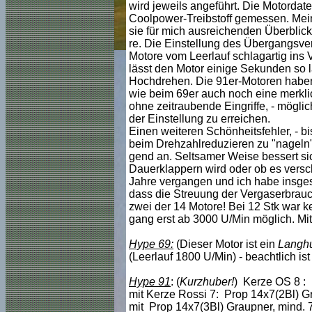
wird jeweils angeführt. Die Motorda
Coolpower-Treibstoff gemessen. Mein
sie für mich ausreichenden Überblic
re. Die Einstellung des Übergangsver
Motore vom Leerlauf schlagartig ins
lässt den Motor einige Sekunden so la
Hochdrehen. Die 91er-Motoren haben 
wie beim 69er auch noch eine merklic
ohne zeitraubende Eingriffe, - mögli
der Einstellung zu erreichen.
Einen weiteren Schönheitsfehler, - b
beim Drehzahlreduzieren zu "nageln" 
gend an. Seltsamer Weise bessert si
Dauerklappern wird oder ob es versch
Jahre vergangen und ich habe insgesa
dass die Streuung der Vergaserbrauch
zwei der 14 Motore! Bei 12 Stk war ke
gang erst ab 3000 U/Min möglich. Mit
Hype 69:
(Dieser Motor ist ein
Langhu
(Leerlauf 1800 U/Min) - beachtlich is
Hype 91
: (
Kurzhuber!
) Kerze OS 8 :
mit Kerze Rossi 7: Prop 14x7(2Bl) Gr
mit Prop 14x7(3Bl) Graupner, mind. 