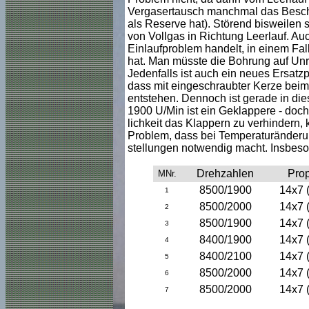
Vergasertausch manchmal das Besch
als Reserve hat). Störend bisweilen 
von Vollgas in Richtung Leerlauf. Au
Einlaufproblem handelt, in einem Fall
hat. Man müsste die Bohrung auf Un
Jedenfalls ist auch ein neues Ersatzp
dass mit eingeschraubter Kerze beim
entstehen. Dennoch ist gerade in die
1900 U/Min ist ein Geklappere - doch e
lichkeit das Klappern zu verhindern, kö
Problem, dass bei Temperaturänderung
stellungen notwendig macht. Insbeso
Drehzahlen
Pro
MNr.
8500/1900
14x7 (
1
8500/2000
14x7 (
2
8500/1900
14x7 (
3
8400/1900
14x7 (
4
8400/2100
14x7 (
5
8500/2000
14x7 (
6
8500/2000
14x7 (
7