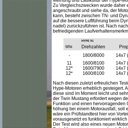
Meinung und Laufkultur der Hype-Moto
Zu Vergleichszwecken wurde daher e
angeschraubt und siehe da, der Moto
kann, besteht zwischen TN- und Dyna
auf die bessere Luftführung beim Dy
nadel) zurückzuführen ist. Nach nac
befriedigenden Laufverhaltensmerkm
HYPE 91
Drehzahlen
Pro
MNr
.
-
1800/8000
14x7 (
11
1600/8100
14x7 (
12*
1600/7900
14x7 (
12*
1600/8100
14x7 (
Nach diesen zuletzt erfreulichen Test
Hype-Motoren erheblich gesteigert. A
diese sind im Moment leicht und sehr 
der Twin Mustang erfordert wegen de
Funktion und einen hervorragenden Gl
höhung bei einem Motorausfall, soll 
wäre ein Prüfstandtest hier von Vort
vorausgesetzt es funktioniert wirklic
Der Test wird also eines neuen Motor