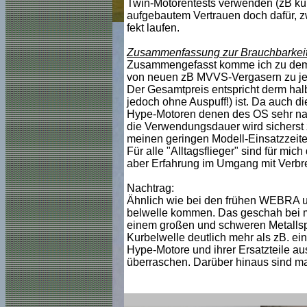
Twin-Motorentests verwenden (zB künft
aufgebautem Vertrauen doch dafür, z
fekt laufen.
Zusammenfassung zur Brauchbarkeit
Zusammengefasst komme ich zu dem er
von neuen zB MVVS-Vergasern zu je 1
Der Gesamtpreis entspricht derm halb
jedoch ohne Auspuff!) ist. Da auch d
Hype-Motoren denen des OS sehr nah
die Verwendungsdauer wird sicherst z
meinen geringen Modell-Einsatzzeite
Für alle "Alltagsflieger" sind für mi
aber Erfahrung im Umgang mit Verbr
Nachtrag:
Ähnlich wie bei den frühen WEBRA u
belwelle kommen. Das geschah bei mei
einem großen und schweren Metallspin
Kurbelwelle deutlich mehr als zB. ei
Hype-Motore und ihrer Ersatzteile a
überraschen. Darüber hinaus sind ma