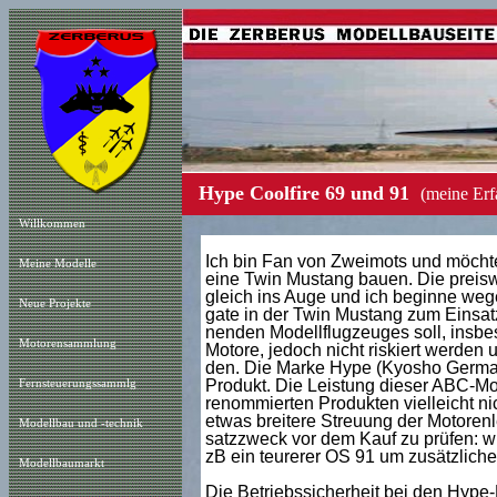
Hype Coolfire 69 und 91
(meine Erf
Willkommen
Ich bin Fan von Zweimots und möchte
Meine Modelle
eine Twin Mustang bauen. Die preis
gleich ins Auge und ich beginne weg
Neue Projekt
e
gate in der Twin Mustang zum Einsat
nenden Modellflugzeuges soll, insb
Motorensammlung
Motore, jedoch nicht riskiert werden
den. Die Marke Hype (Kyosho Germany
Produkt. Die Leistung dieser ABC-Mo
Fernsteuerungssammlg
renommierten Produkten vielleicht nic
etwas breitere Streuung der Motorenlei
Modellbau und -technik
satzzweck vor dem Kauf zu prüfen: wi
zB ein teurerer OS 91 um zusätzlich
Modellbaumarkt
Die Betriebssicherheit bei den Hyp