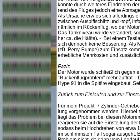
konnte durch weiteres Eindrehen der
rend des Fluges jedoch eine Abmage
Als Ursache erwies sich allerdings e
zwischen Auspiffschlitz und -topf, inf
nämlich im Rückenflug, wo der Motor 
Das Tankniveau wurde verändert, soda
her ca. die Hälfte). - Bei einem Tes
sich dennoch keine Besserung. Als Mö
(zB. Perry-Pumpe) zum Einsatz komm
erhebliche Mehrkosten und zusätzlic
Fazit:
Der Motor wurde schließlich gegen 
"Rückenflugproblem" mehr auftrat. 
Hype 91 in die Spitfire eingebaut. Seit
Zurück zum Einlaufen und zur Einste
Für mein Projekt 7 Zylinder-Getriebe
lung vorgenommen werden. Hierbei z
liegt das Problem bei diesen Motoren
reagieren sie auf die Einstellung der 
sodass beim Hochdrehen von etwa 1/3-L
im schlimmsten Fall sogar ausgeht. 
Problem nicht, da dann vom Leerlauf 