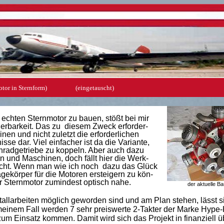
bemotor in Sternform) (eingetauscht)
echten Sternmotor zu bauen, stößt bei mir
ierbarkeit. Das zu diesem Zweck erforder-
n und nicht zuletzt die erforderlichen
sse dar. Viel einfacher ist da die Variante,
radgetriebe zu koppeln. Aber auch dazu
 und Maschinen, doch fällt hier die Werk-
icht. Wenn man wie ich noch dazu das Glück
ekörper für die Motoren ersteigern zu kön-
 Sternmotor zumindest optisch nahe.
der aktuelle B
tallarbeiten möglich geworden sind und am Plan stehen, lässt s
 meinem Fall werden 7 sehr preiswerte 2-Takter der Marke Hype
um Einsatz kommen. Damit wird sich das Projekt in finanziell 