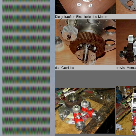
Die gekauften Einzelteile des Motors
das Getriebe
provis.
Montag