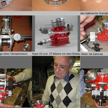
das italienische Urproje
e eines Viertaktmotors
Hype 15 ccm 2T-Motore vor dem Einbau
Motor mit Zahnrad