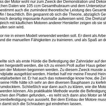
ss der Motor wohl nur zum Zweck der Demonstration und Dekora
schen Daten wie 105 ccm Gesamthubraum und dem Untersetzun
t bestimmt auch die zumindest theoretische Leistung des Gesam
n ! beachtlich. Bin gespannt ob sich die Theorie, abzüglich Ge
 noch derartig imposante Ausmaße aufweisen wird. Die Drehzah
eich mit käuflichen Motoren anderer Hersteller zeigen ob sie s
fen sein wird.
or nie in einem Modell verwendet werden soll. Er dient als Arbei
nd die manuellen Fähigkeiten zu trainieren. und als Spaß an d
llte sich als erste Hürde die Befestigung der Zahnräder auf de
n hergestellt werden, die ich zu einem Profi außer Haus gebe
ssen der Motoren begonnen werden. Zu diesem Zweck musste au
dplatte ausgefräst werden. Hierbei half mir meine Freund Hein
Metallarbeiten ist. Er hat auch das notwendige know how, die Zei
ine Hilfe hätte ich sehr an den diversen Bauphasen zu kiefel
umdocktern. Schließlich war dann auch zu klären, wie die Mot
 werden können. Als praktikable Methode wurde die Befestigun
hen den Platten gefunden, - es reiht sich dann also Motor an M
torenbefestigung nun aussieht. Bei dem Einbau der Motore muss
damit sich die Schrauben gut eindrehen lassen.