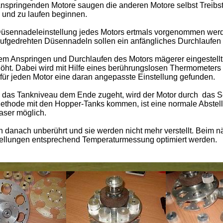
nspringenden Motore saugen die anderen Motore selbst Treibst
n und zu laufen beginnen.
Düsennadeleinstellung jedes Motors ertmals vorgenommen wer
ufgedrehten Düsennadeln sollen ein anfängliches Durchlaufen
m Anspringen und Durchlaufen des Motors mägerer eingestellt
öht. Dabei wird mit Hilfe eines berührungslosen Thermometers 
ür jeden Motor eine daran angepasste Einstellung gefunden.
nk das Tankniveau dem Ende zugeht, wird der Motor durch das 
e Methode mit den Hopper-Tanks kommen, ist eine normale Abstel
aser möglich.
 danach unberührt und sie werden nicht mehr verstellt. Beim n
tellungen entsprechend Temperaturmessung optimiert werden.