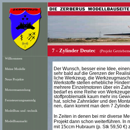
7 - Zylinder Deutec
(Projekt Getrie
Willkommen
Der Wunsch, besser eine Idee, einen 
Meine Modelle
sehr bald auf die Grenzen der Realis
liche Werkzeug, die Werkzeugmaschine
Neue Projekt
e
Werkstoffe stellen erhebliche Hinderni
mehrere Einzelmotoren über ein Zahn
Motorensammlung
bedarf es eine Reihe von Werkzeugen
stoffproblematik kaum mehr ins Gew
Fernsteuerungssammlg
hat, solche Zahnräder und den Montag
nen, dann kommt man dem 7 Zylinder
Modellbau und -technik
In Zeiten in denen bei mir diverse Me
Projekt dann schon weiterführen. In
Modellbaumarkt
mit 15ccm Hubraum (p. Stk 59,50 €) z