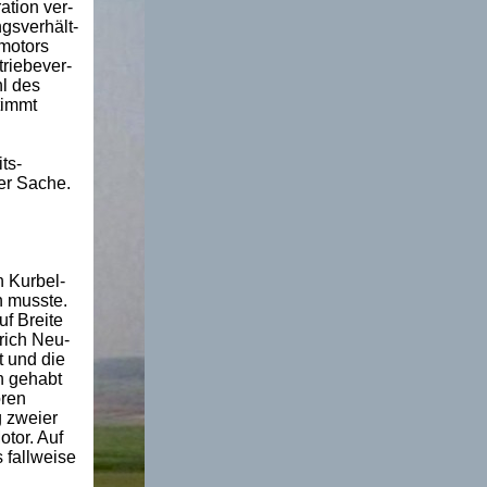
tion ver-
gsverhält-
tmotors
triebever-
l des
timmt
ts-
er Sache.
n Kurbel-
n musste.
f Breite
rich Neu-
t und die
n gehabt
oren
g zweier
otor. Auf
 fallweise