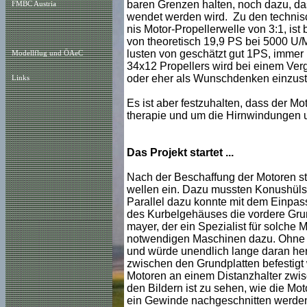
baren Grenzen halten, noch dazu, da
FMBC Austria
wendet werden wird. Zu den techni
nis Motor-Propellerwelle von 3:1, is
von theoretisch 19,9 PS bei 5000 U/Mi
lusten von geschätzt gut 1PS, immer
Modellflug und ÖAeC
34x12 Propellers wird bei einem Vergl
oder eher als Wunschdenken einzustu
Links
Es ist aber festzuhalten, dass der Mot
therapie und um die Hirnwindungen u
Das Projekt startet ...
Nach der Beschaffung der Motoren ste
wellen ein. Dazu mussten Konushülse
Parallel dazu konnte mit dem Einpa
des Kurbelgehäuses die vordere Grun
mayer, der ein Spezialist für solche 
notwendigen Maschinen dazu. Ohne se
und würde unendlich lange daran her
zwischen den Grundplatten befestigt
Motoren an einem Distanzhalter zwisc
den Bildern ist zu sehen, wie die Mo
ein Gewinde nachgeschnitten werden 