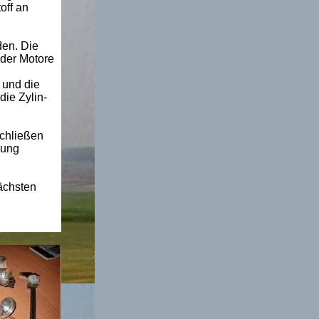
off an
den. Die
 der Motore
 und die
die Zylin-
Schließen
lung
ächsten