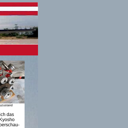
auzustand
ich das
-Kyosho
überschau-