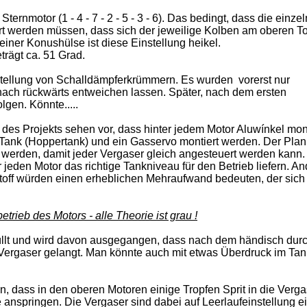
ernmotor (1 - 4 - 7 - 2 - 5 - 3 - 6). Das bedingt, dass die einze
rt werden müssen, dass sich der jeweilige Kolben am oberen T
iner Konushülse ist diese Einstellung heikel.
trägt ca. 51 Grad.
rstellung von Schalldämpferkrümmern. Es wurden vorerst nur
nach rückwärts entweichen lassen. Später, nach dem ersten
gen. Könnte.....
es Projekts sehen vor, dass hinter jedem Motor Aluwínkel mont
 Tank (Hoppertank) und ein Gasservo montiert werden. Der Plan 
t werden, damit jeder Vergaser gleich angesteuert werden kann.
 jeden Motor das richtige Tankniveau für den Betrieb liefern. A
off würden einen erheblichen Mehraufwand bedeuten, der sich 
trieb des Motors - alle Theorie ist grau !
füllt und wird davon ausgegangen, dass nach dem händisch dur
m Vergaser gelangt. Man könnte auch mit etwas Überdruck im Ta
n, dass in den oberen Motoren einige Tropfen Sprit in die Verga
 anspringen. Die Vergaser sind dabei auf Leerlaufeinstellung e