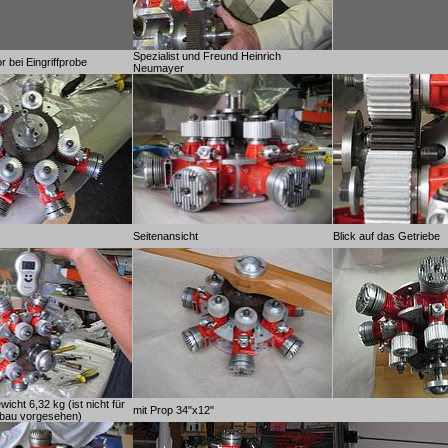
Spezialist und Freund Heinrich
r bei Eingriffprobe
Neumayer
Seitenansicht
Blick auf das Getriebe
wicht 6,32 kg (ist nicht für
mit Prop 34"x12"
nbau vorgesehen)