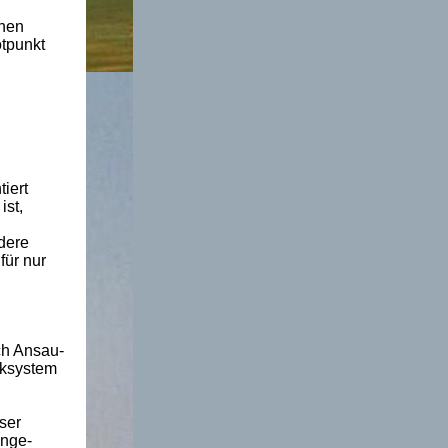
lnen
otpunkt
iert
ist,
ndere
für nur
ch Ansau-
nksystem
ser
inge-