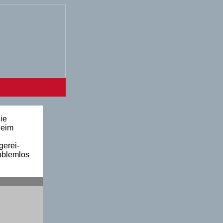
ie
heim
gerei-
roblemlos