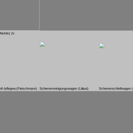
ärklin) 2x
if-/pflegew.(Fleischmann)
Schienenreinigungswagen (Liliput)
Schienenschleifwagen (