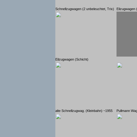
Schnellzugwagen (2 unbeleuchtet, Trix)
Eilzugwagen (3
Eilzugwagen (Schicht)
alte Schnellzugwag. (Kleinbahn) ~1955
Pullmann Wag