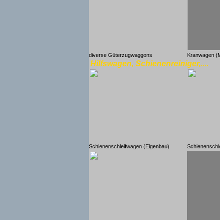
diverse Güterzugwaggons
Kranwagen (M
Hilfswagen, Schienenreiniger,....
Schienenschleifwagen (Eigenbau)
Schienenschle