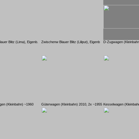
auer Blitz (Lima), Eigenb.
Zwischenw Blauer Blitz (Liliput), Eigenb
D-Zugwagen (Kleinbah
gen (Kleinbahn) ~1960
Güterwagen (Kleinbahn) 2010, 2x ~1955
Kesselwagen (Kleinbah