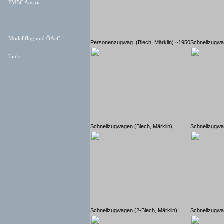
FMBC Austria
Modellflug und ÖAeC
Personenzugwag. (Blech, Märklin) ~1950
Schnellzugwa
Links
Schnellzugwagen (Blech, Märklin)
Schnellzugwa
Schnellzugwagen (2-Blech, Märklin)
Schnellzugwa