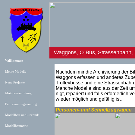
Waggons, O-Bus, Strassenbahn,
Willkommen
Nachdem mir die Archivierung der Bi
Meine Modelle
Waggons erfassen und anderes Zubeh
Trolleybusse und eine Strassenbahn
Neue Projekt
e
Manche Modelle sind aus der Zeit um
nigt, repariert und falls erforderlich
Motorensammlung
wieder möglich und gefällig ist.
Fernsteuerungssammlg
Personen- und Schnellzugwagen
Modellbau und -technik
Modellbaumarkt