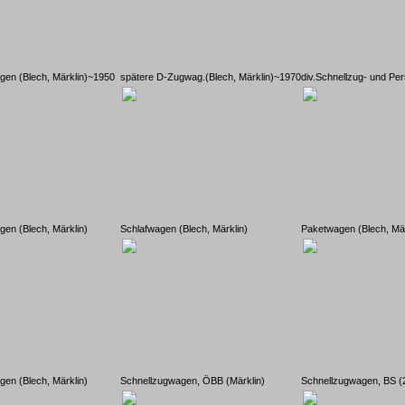
gen (Blech, Märklin)~1950
spätere D-Zugwag.(Blech, Märklin)~1970
div.Schnellzug- und P
gen (Blech, Märklin)
Schlafwagen (Blech, Märklin)
Paketwagen (Blech, Mär
gen (Blech, Märklin)
Schnellzugwagen, ÖBB (Märklin)
Schnellzugwagen, BS (2