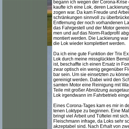
begann ich wegen der Corona-Krise e
kaufte ich eine Lok, deren Lackierung
zogen war. Da kam Freude und Arbeit 
schränkungen sinnvoll zu überbrücke
Entfernung der noch vorhandenen L
das Fahrgestell und der Motor gerei
men und auf das Norm-Radprofil abg
montiert werden. Die Lackierung war 
die Lok wieder komplettiert werden.
Da ich eine gute Funktion der Trix Ex
Lok durch meine missglückten Bemü
ist, beschaffte ich einen Ersatz in F
zwar optisch ein wenig gegenüber F
bar sein. Um sie einsetzten zu könne
gereinigt werden. Dabei wird den Sc
samten Motor eine Reinigung mit Wa
Teile mit großer Abnützung ausgetau
Lok irgendwann im Fahrbetrieb einge
Eines Corona-Tages kam es mir in den 
tenen Loktype zu beginnen. Eine Mal
bringt viel Arbeit und Tüftelei mit si
Fleischmann infrage, da Loks sehr sc
akzeptabel sind. Nach Erhalt von zwe