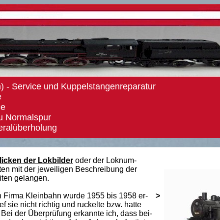
) - Service und Kuppelstangenreparatur
e
ce
u Normalspur
eralüberholung
icken der Lokbilder
oder der Loknum-
ten mit der jeweiligen Beschreibung der
iten gelangen.
n Firma Kleinbahn wurde 1955 bis 1958 er-
>
ief sie nicht richtig und ruckelte bzw. hatte
 Bei der Überprüfung erkannte ich, dass bei-