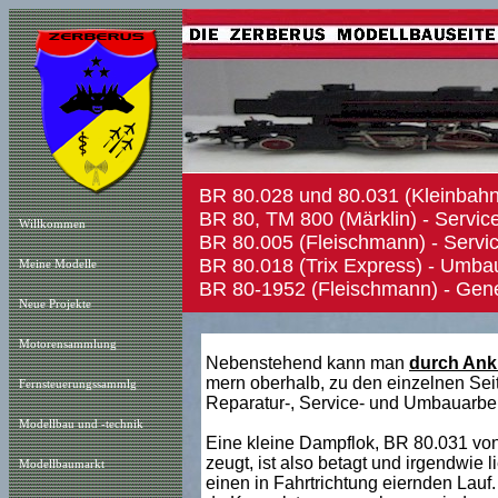
BR 80.028 und 80.031 (Kleinbahn
BR 80, TM 800
(Märklin) - Servic
Willkommen
BR 80.005 (Fleischmann) - Servi
BR 80.018
(Trix Express) - Umba
Meine Modelle
BR 80-1952 (Fleischmann) - Gen
Neue Projekt
e
Motorensammlung
Nebenstehend kann man
durch Ankl
mern oberhalb, zu den einzelnen Sei
Fernsteuerungssammlg
Reparatur-, Service- und Umbauarbe
Modellbau und -technik
Eine kleine Dampflok, BR 80.031 vo
zeugt, ist also betagt und irgendwie l
Modellbaumarkt
einen in Fahrtrichtung eiernden Lauf.