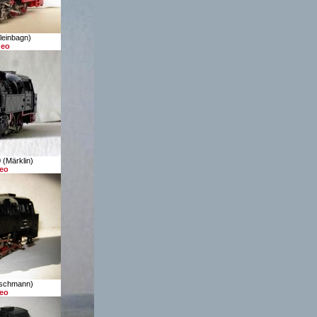
leinbagn)
deo
 (Märklin)
deo
ischmann)
deo