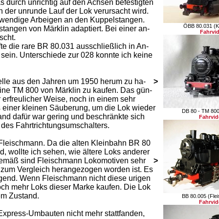
 durch unrichtig auf den Achsen befestigten
er unrunde Lauf der Lok verursacht wird.
twendige Arbeigen an den Kuppelstangen.
ÖBB 80.031 (K
angen von Märklin adaptiert. Bei einer an-
Fahrvi
scht.
te die rare BR 80.031 ausschließlich in An-
ein. Unterschiede zur 028 konnte ich keine
elle aus den Jahren um 1950 herum zu ha-
>
eine TM 800 von Märklin zu kaufen. Das gün-
r erfreulicher Weise, noch in einem sehr
s einer kleinen Säuberung, um die Lok wieder
DB 80 - TM 800
nd dafür war gering und beschränkte sich
Fahrvi
 des Fahrtrichtungsumschalters.
Fleischmann. Da die alten Kleinbahn BR 80
nd, wollte ich sehen, wie ältere Loks anderer
gsgemäß sind Fleischmann Lokomotiven sehr
>
e zum Vergleich herangezogen worden ist. Es
agend. Wenn Fleischmann nicht diese urigen
ch mehr Loks dieser Marke kaufen. Die Lok
tem Zustand.
BB 80.005 (Fle
Fahrvi
x Express-Umbauten nicht mehr stattfanden,