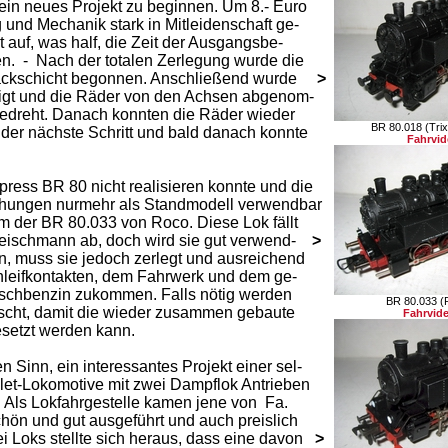
in neues Projekt zu beginnen. Um 8.- Euro
 und Mechanik stark in Mitleidenschaft ge-
auf, was half, die Zeit der Ausgangsbe-
n. - Nach der totalen Zerlegung wurde die
ackschicht begonnen. Anschließend wurde
>
nigt und die Räder von den Achsen abgenom-
edreht. Danach konnten die Räder wieder
BR 80.018 (Tri
der nächste Schritt und bald danach konnte
Fahrvi
press BR 80 nicht realisieren konnte und die
hungen nurmehr als Standmodell verwendbar
orm der BR 80.033 von Roco. Diese Lok fällt
leischmann ab, doch wird sie gut verwend-
>
n, muss sie jedoch zerlegt und ausreichend
hleifkontakten, dem Fahrwerk und dem ge-
schbenzin zukommen. Falls nötig werden
BR 80.033 
scht, damit die wieder zusammen gebaute
Fahrvid
setzt werden kann.
Sinn, ein interessantes Projekt einer sel-
let-Lokomotive mit zwei Dampflok Antrieben
ch. Als Lokfahrgestelle kamen jene von Fa.
hön und gut ausgeführt und auch preislich
i Loks stellte sich heraus, dass eine davon
>