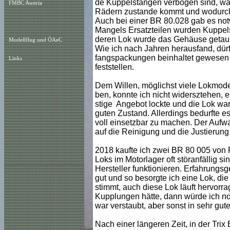
de Kuppelstangen verbogen sind, was
FMBC Austria
Rädern zustande kommt und wodurch d
Auch bei einer BR 80.028 gab es no
Mangels Ersatzteilen wurden Kuppelst
deren Lok wurde das Gehäuse getau
Modellflug und ÖAeC
Wie ich nach Jahren herausfand, dürf
fangspackungen beinhaltet gewesen s
Links
feststellen.
Dem Willen, möglichst viele Lokmod
ben, konnte ich nicht widersztehen, 
stige Angebot lockte und die Lok wa
guten Zustand. Allerdings bedurfte e
voll einsetzbar zu machen. Der Aufwa
auf die Reinigung und die Justierung
2018 kaufte ich zwei BR 80 005 von 
Loks im Motorlager oft störanfällig si
Hersteller funktionieren. Erfahrun
gut und so besorgte ich eine Lok, di
stimmt, auch diese Lok läuft hervorr
Kupplungen hätte, dann würde ich no
war verstaubt, aber sonst in sehr gu
Nach einer längeren Zeit, in der Tri