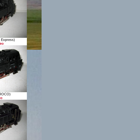
x Express)
deo
(ROCO)
eo