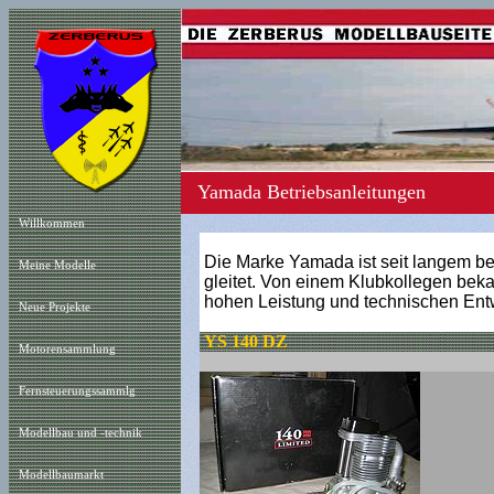
Yamada Betriebsanleitungen
Willkommen
Die Marke Yamada ist seit langem be
Meine Modelle
gleitet. Von einem Klubkollegen beka
hohen Leistung und technischen Ent
Neue Projekt
e
YS 140 DZ
Motorensammlung
Fernsteuerungssammlg
Modellbau und -technik
Modellbaumarkt