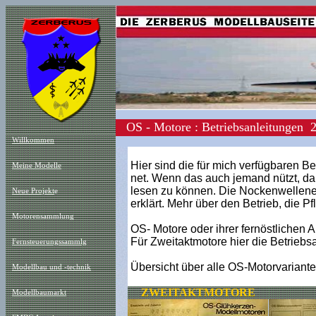
OS - Motore : Betriebsanleitungen 2
Willkommen
Hier sind die für mich verfügbaren B
Meine Modelle
net. Wenn das auch jemand nützt, dan
lesen zu können. Die Nockenwellenein
Neue Projekt
e
erklärt. Mehr über den Betrieb, die P
Motorensammlung
OS- Motore oder ihrer fernöstlich
Für Zweitaktmotore hier die Betriebs
Fernsteuerungssammlg
Übersicht über alle OS-Motorvariant
Modellbau und -technik
ZWEITAKTMOTORE
Modellbaumarkt