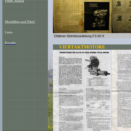
FMBC Austria
Modellllug und ÖAeC
Links
Oldtimer-Betriebsanleitung FS 60 H
Kontakt
VIERTAKTMOTORE