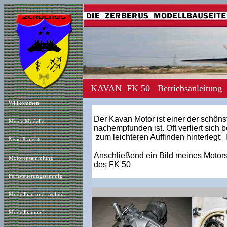
KAVAN FK 50 Betriebsanleitung
Willkommen
Der Kavan Motor ist einer der schön
Meine Modelle
nachempfunden ist. Oft verliert sich 
zum leichteren Auffinden hinterlegt:
Neue Projekt
e
Anschließend ein Bild meines Motors,
Motorensammlung
des FK 50
Fernsteuerungssammlg
Modellbau und -technik
Modellbaumarkt