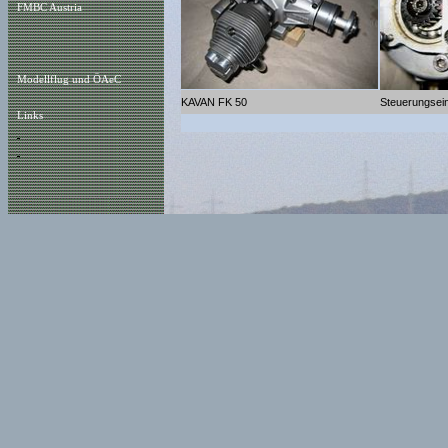
FMBC Austria
Modellflug und ÖAeC
KAVAN FK 50
Steuerungsein
Links