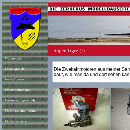
Super Tigre (I)
Willkommen
Die Zweitaktmotoren aus meiner Samml
Meine Modelle
baut, wie man da und dort sehen kan
Neue Projekt
e
Motorensammlung
Fernsteuerungssammlg
Modellbau und -technik
Modellbaumarkt