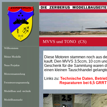
MVVS und TONO (CS)
Willkommen
Diese Motoren stammen noch aus der 
Meine Modelle
kauft. Den MVVS 3,5ccm, 10 ccm und 
Geschenk für die Sammlung waren dei
Neue Projekt
e
einen kleinen Tauschhandel gelangte
Motorensammlung
Links zu:
Technische Daten, Betrie
Reparaturen bei 6,5 GRR
Fernsteuerungssammlg
Modellbau und -technik
Modellbaumarkt