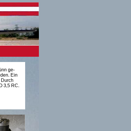
ünn ge-
den. Ein
. Durch
O 3,5 RC.