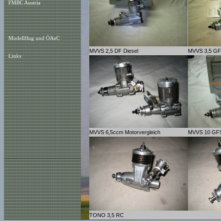
FMBC Austria
Modellflug und ÖAeC
MVVS 2,5 DF Diesel
MVVS 3,5 G
Links
MVVS 6,5ccm Motorvergleich
MVVS 10 GF
TONO 3,5 RC