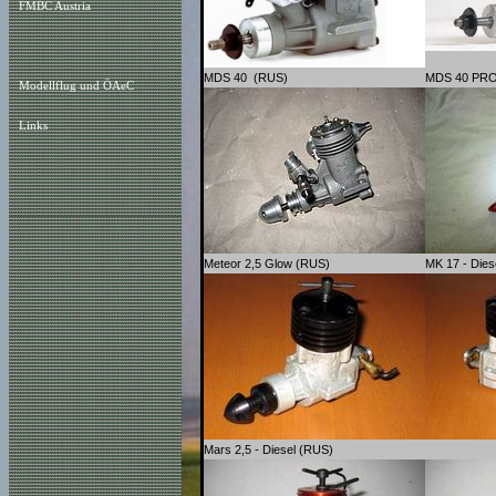
FMBC Austria
MDS 40 (RUS)
MDS 40 PR
Modellflug und ÖAeC
Links
Meteor 2,5 Glow (RUS)
MK 17 - Dies
Mars 2,5 - Diesel (RUS)