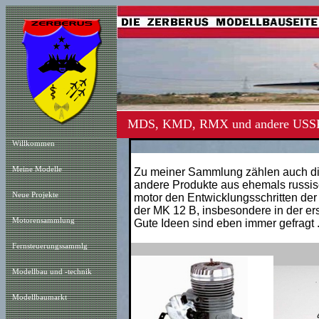
MDS, KMD, RMX und andere USSR
Willkommen
Meine Modelle
Zu meiner Sammlung zählen auch di
andere Produkte aus ehemals russisc
Neue Projekt
e
motor den Entwicklungsschritten der
der MK 12 B, insbesondere in der er
Motorensammlung
Gute Ideen sind eben immer gefragt ..
Fernsteuerungssammlg
Modellbau und -technik
Modellbaumarkt