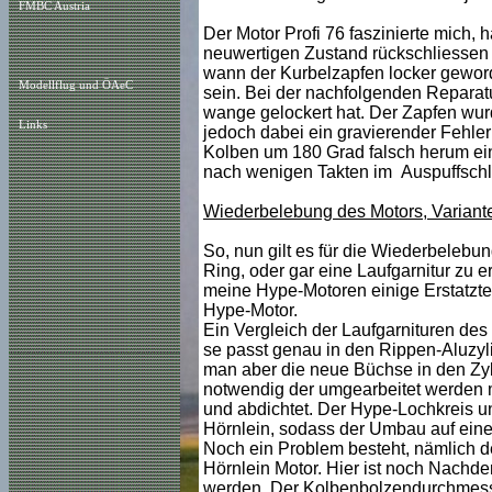
FMBC Austria
Der Motor Profi 76 faszinierte mich, 
neuwertigen Zustand rückschliessen 
wann der Kurbelzapfen locker geword
Modellflug und ÖAeC
sein. Bei der nachfolgenden Reparatur
wange gelockert hat. Der Zapfen wur
Links
jedoch dabei ein gravierender Fehle
Kolben um 180 Grad falsch herum eing
nach wenigen Takten im Auspuffschli
Wiederbelebung des Motors, Variant
So, nun gilt es für die Wiederbelebu
Ring, oder gar eine Laufgarnitur zu e
meine Hype-Motoren einige Erstatztei
Hype-Motor.
Ein Vergleich der Laufgarnituren des
se passt genau in den Rippen-Aluzyli
man aber die neue Büchse in den Zyli
notwendig der umgearbeitet werden m
und abdichtet. Der Hype-Lochkreis u
Hörnlein, sodass der Umbau auf eine
Noch ein Problem besteht, nämlich d
Hörnlein Motor. Hier ist noch Nachde
werden. Der Kolbenbolzendurchmesser