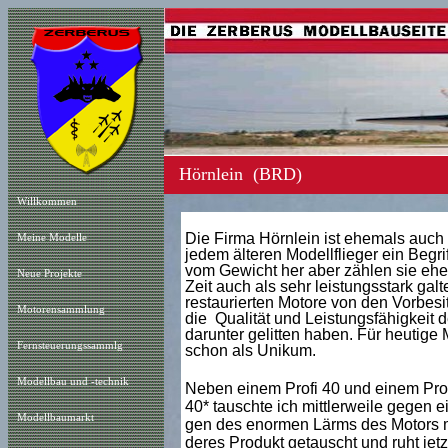
Hörnlein (BRD)
Willkommen
Die Firma Hörnlein ist ehemals auch 
Meine Modelle
jedem älteren Modellflieger ein Begri
vom Gewicht her aber zählen sie eher
Neue Projekt
e
Zeit auch als sehr leistungsstark gal
restaurierten Motore von den Vorbesit
Motorensammlung
die Qualität und Leistungsfähigkeit d
darunter gelitten haben. Für heutige
Fernsteuerungssammlg
schon als Unikum.
Modellbau und -technik
Neben einem Profi 40 und einem Profi 
40* tauschte ich mittlerweile gegen 
Modellbaumarkt
gen des enormen Lärms des Motors mi
deres Produkt getauscht und ruht jetzt