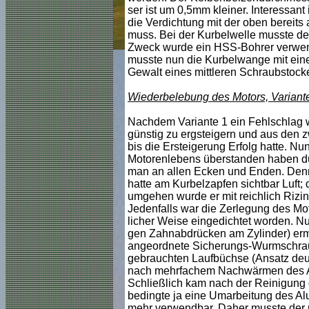
ser ist um 0,5mm kleiner. Interessant
die Verdichtung mit der oben bereit
muss. Bei der Kurbelwelle musste d
Zweck wurde ein HSS-Bohrer verwend
musste nun die Kurbelwange mit eine
Gewalt eines mittleren Schraubstock
Wiederbelebung des Motors, Variant
Nachdem Variante 1 ein Fehlschlag wa
günstig zu ergsteigern und aus den 
bis die Ersteigerung Erfolg hatte. Nu
Motorenlebens überstanden haben dürf
man an allen Ecken und Enden. Denn
hatte am Kurbelzapfen sichtbar Luft;
umgehen wurde er mit reichlich Rizi
Jedenfalls war die Zerlegung des Mo
licher Weise eingedichtet worden. N
gen Zahnabdrücken am Zylinder) ermö
angeordnete Sicherungs-Wurmschraube
gebrauchten Laufbüchse (Ansatz deutli
nach mehrfachem Nachwärmen des Al
Schließlich kam nach der Reinigung
bedingte ja eine Umarbeitung des Aluz
mehr verwendbar. Daher musste der ma