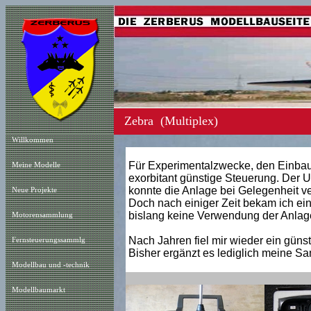
Zebra (Multiplex)
Willkommen
Für Experimentalzwecke, den Einbau 
Meine Modelle
exorbitant günstige Steuerung. Der 
konnte die Anlage bei Gelegenheit v
Neue Projekt
e
Doch nach einiger Zeit bekam ich eine
bislang keine Verwendung der Anlage
Motorensammlung
Nach Jahren fiel mir wieder ein güns
Fernsteuerungssammlg
Bisher ergänzt es lediglich meine S
Modellbau und -technik
Modellbaumarkt