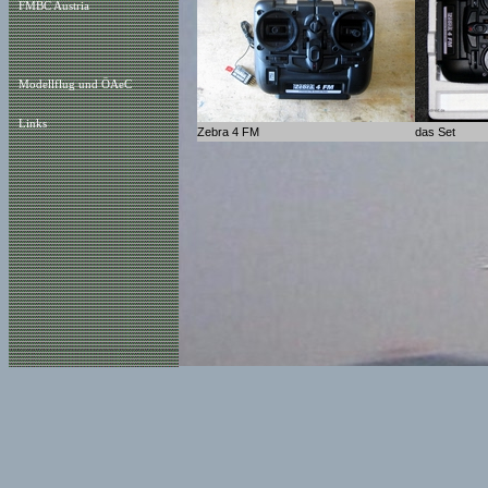
FMBC Austria
Modellflug und ÖAeC
Links
Zebra 4 FM
das Set