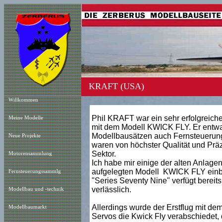
KRAFT (USA)
Willkommen
Phil KRAFT war ein sehr erfolgreiche
Meine Modelle
mit dem Modell KWICK FLY. Er entwar
Modellbausätzen auch Fernsteuerung
Neue Projekt
e
waren von höchster Qualität und Präz
Sektor.
Motorensammlung
Ich habe mir einige der alten Anlag
aufgelegten Modell KWICK FLY einb
Fernsteuerungssammlg
"Series Seventy Nine" verfügt bereits
verlässlich.
Modellbau und -technik
Allerdings wurde der Erstflug mit de
Modellbaumarkt
Servos die Kwick Fly verabschiedet, 