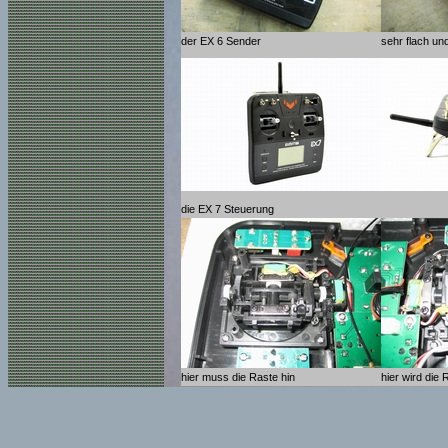
der EX 6 Sender
sehr flach und
die EX 7 Steuerung
hier muss die Raste hin
hier wird die