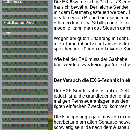
Die EX 6 wurde schließlich als Steue
FMBC Austria
hat sich bewährt. Der leichte Sende
mit dem Daumen gesteuert werden. 
idealen ersten Proportionalsender, 
erlernen kann. Da Schiffsmodelle in d
Modellflug und ÖAeC
modelle, kann man das Steuern damit 
Links
Wegen der guten Erfahrung mit der E
alten Torpedoboot Zobel anstelle de
speicher und können dort diverse Ka
Wie bei der EX6 muss der Gashebel b
baut werden, was keine großen Schwie
Der Versuch die EX 6-Technik in e
Der EX6-Sender arbeitet auf der 2,4G
jedoch sind die grundlegenden einfa
maligen Fernsteueranlagen aus den J
tigten einfachen Zweck vollkommen 
DIe Knüppelaggregate müssten in die 
bearbeitung am alten Gehäuse notwen
schwierig sein, da nach dem Ausbau d