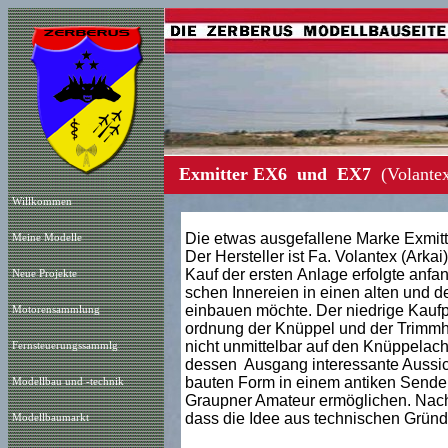
Exmitter EX6 und EX7
(Volante
Willkommen
Die etwas ausgefallene Marke Exmitte
Meine Modelle
Der Hersteller ist Fa. Volantex (Arkai
Kauf der ersten Anlage erfolgte anfa
Neue Projekt
e
schen Innereien in einen alten und 
einbauen möchte. Der niedrige Kaufp
Motorensammlung
ordnung der Knüppel und der Trimmh
nicht unmittelbar auf den Knüppelachs
Fernsteuerungssammlg
dessen Ausgang interessante Aussicht
bauten Form in einem antiken Sende
Modellbau und -technik
Graupner Amateur ermöglichen. Nach 
dass die Idee aus technischen Gründe
Modellbaumarkt