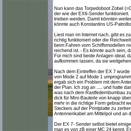
Nun kann das Torpedoboot Zobel (=G
der wie der EX6-Sender funktioniert.
trieben werden. Damit könnten weite
könnte auch Konstantins US-Patrolbo
Liest man im Internet nach, gibt es 
richtig funktioniert oder die Reichwei
beim Fahren vorn Schiffsmodellen ni
reichend ist. - Es könnte auch sein, 
Für mich sind beide Anlagen ideal, d
aufkommen lassen, da sie weitgehend
Nach dem Eintreffen der EX 7 wurde 
von Mode 2 auf Mode 1 umprogrammie
ergab sich ein Problem mit dem Anten
der Plan. Ich zog an ..... und hatte 
was nach dem Rastfedernbumbau zum D
dick für Mini-Bauteile von knapp übe
mehr in die richtige Form gebracht w
Steckers auf der Printplatte zu zertr
Antennenkabel am Mittelpol und an der
Der EX 7- Sender selbst bietet einig
man es von zB einer MC 24 kennt. Es