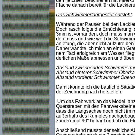
dem leichten Beschleifen mit Filler-
Fläche danach bereit für die Lackier
Das Schwimmerfahrgestell entsteht
Während der Pausen bei den Lackíerv
Doch rasch folgte die Ernüchterung, 
3mm ist vorhanden, doch muss man w
den muss und wie weit die Schwimmer
anletung, die aber nicht aufzutreiben
Daher wandte ich mich an einen Graup
nem Taxi erfolgreich am Wasser flieg
derlichen Maße abmessen und übermi
Abstand zwischenden Schwimmermi
Abstand hinterer Schwimmer Oberka
Abstand vorderer Schwimmer Oberka
Damit konnte ich die bauliche Situa
der Zeichnung nach herstellen.
Um das Fahrwerk an das Modell anzu
Querstreben mit den Fahrwerksbeine
dass die Längsachse noch nicht im r
außerhalb des Rumpfes nachgebogen 
zum Rumpf 90° beträgt und ob die Flü
Anschließend musste der seitliche A