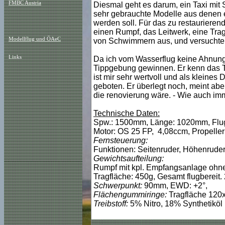
FMBC Austria
Diesmal geht es darum, ein Taxi mit
sehr gebrauchte Modelle aus denen 
werden soll. Für das zu restaurieren
einen Rumpf, das Leitwerk, eine Tr
Modellflug und ÖAeC
von Schwimmern aus, und versuchte
Links
Da ich vom Wasserflug keine Ahnung
Tippgebung gewinnen. Er kenn das Ta
ist mir sehr wertvoll und als kleines
geboten. Er überlegt noch, meint aber
die renovierung wäre. - Wie auch im
Technische Daten:
Spw.: 1500mm, Länge: 1020mm, Flug
Motor: OS 25 FP, 4,08ccm, Propeller:
Fernsteuerung:
Funktionen: Seitenruder, Höhenruder
Gewichtsaufteilung:
Rumpf mit kpl. Empfangsanlage ohne
Tragfläche: 450g, Gesamt flugbereit.
Schwerpunkt:
90mm, EWD: +2°,
Flächengummiringe:
Tragfläche 12
Treibstoff:
5% Nitro, 18% Synthetiköl