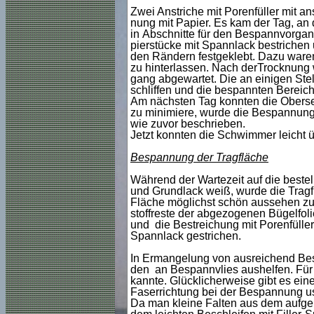
Zwei Anstriche mit Porenfüller mit a
nung mit Papier. Es kam der Tag, an
in Abschnitte für den Bespannvorgan
pierstücke mit Spannlack bestrichen
den Rändern festgeklebt. Dazu waren
zu hinterlassen. Nach derTrocknung 
gang abgewartet. Die an einigen Ste
schliffen und die bespannten Bereic
Am nächsten Tag konnten die Obers
zu minimiere, wurde die Bespannung i
wie zuvor beschrieben.
Jetzt konnten die Schwimmer leicht ü
Bespannung der Tragfläche
Während der Wartezeit auf die beste
und Grundlack weiß, wurde die Tra
Fläche möglichst schön aussehen zu 
stoffreste der abgezogenen Bügelfoli
und die Bestreichung mit Porenfüller
Spannlack gestrichen.
In Ermangelung von ausreichend Besp
den an Bespannvlies aushelfen. Für m
kannte. Glücklicherweise gibt es eine
Faserrichtung bei der Bespannung us
Da man kleine Falten aus dem aufgeb