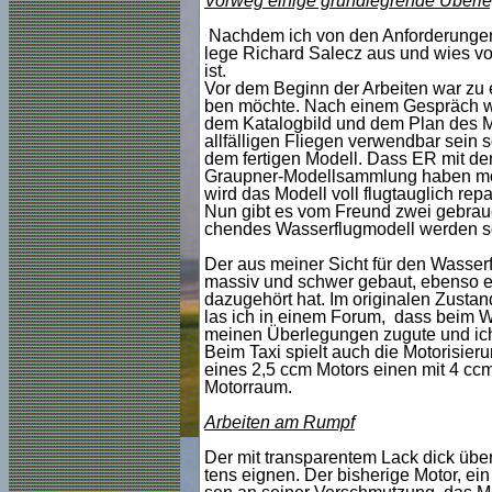
Vorweg einige grundlegrende Überl
Nachdem ich von den Anforderungen 
lege Richard Salecz aus und wies vor
ist.
Vor dem Beginn der Arbeiten war zu e
ben möchte. Nach einem Gespräch wu
dem Katalogbild und dem Plan des M
allfälligen Fliegen verwendbar sein so
dem fertigen Modell. Dass ER mit dem
Graupner-Modellsammlung haben möc
wird das Modell voll flugtauglich repar
Nun gibt es vom Freund zwei gebrauc
chendes Wasserflugmodell werden so
Der aus meiner Sicht für den Wasserfl
massiv und schwer gebaut, ebenso ei
dazugehört hat. Im originalen Zustand
las ich in einem Forum, dass beim Wa
meinen Überlegungen zugute und ich
Beim Taxi spielt auch die Motorisieru
eines 2,5 ccm Motors einen mit 4 ccm
Motorraum.
Arbeiten am Rumpf
Der mit transparentem Lack dick übe
tens eignen. Der bisherige Motor, e