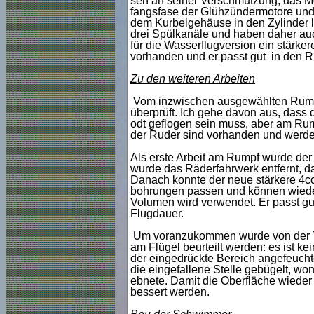
sen an seiner Verschmutzung, das Mode
fangsfase der Glühzündermotore und 
dem Kurbelgehäuse in den Zylinder le
drei Spülkanäle und haben daher au
für die Wasserflugversion ein stärke
vorhanden und er passt gut in den R
Zu den weiteren Arbeiten
Vom inzwischen ausgewählten Rumpf w
überprüft. Ich gehe davon aus, dass
odt geflogen sein muss, aber am Rum
der Ruder sind vorhanden und werde
Als erste Arbeit am Rumpf wurde der
wurde das Räderfahrwerk entfernt, d
Danach konnte der neue stärkere 4c
bohrungen passen und können wiede
Volumen wird verwendet. Er passt gu
Flugdauer.
Um voranzukommen wurde von der Trag
am Flügel beurteilt werden: es ist ke
der eingedrückte Bereich angefeucht
die eingefallene Stelle gebügelt, w
ebnete. Damit die Oberfläche wieder 
bessert werden.