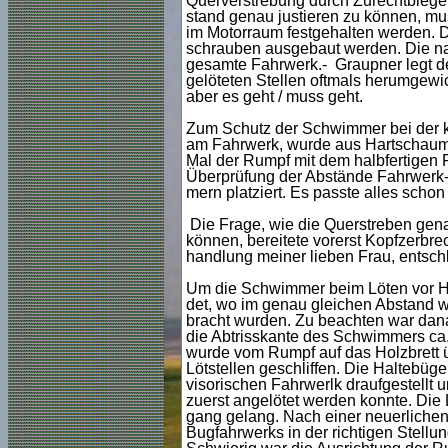
Querverstrebung durch Zurechtbiege
stand genau justieren zu können, m
im Motorraum festgehalten werden. 
schrauben ausgebaut werden. Die nac
gesamte Fahrwerk.- Graupner legt dem
gelöteten Stellen oftmals herumgewic
aber es geht / muss geht.
Zum Schutz der Schwimmer bei der kün
am Fahrwerk, wurde aus Hartschaum 
Mal der Rumpf mit dem halbfertigen 
Überprüfung der Abstände Fahrwerk-
mern platziert. Es passte alles schon 
Die Frage, wie die Querstreben gen
können, bereitete vorerst Kopfzerbrec
handlung meiner lieben Frau, entsch
Um die Schwimmer beim Löten vor Hit
det, wo im genau gleichen Abstand 
bracht wurden. Zu beachten war dana
die Abtrisskante des Schwimmers ca.
wurde vom Rumpf auf das Holzbrett ü
Lötstellen geschliffen. Die Haltebüg
visorischen Fahrwerlk draufgestellt 
zuerst angelötet werden konnte. Die L
gang gelang. Nach einer neuerliche
Bugfahrwerks in der richtigen Stellu