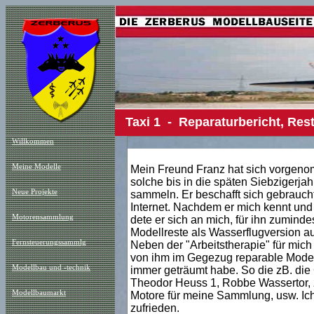
Taxi 1 - Reparaturbericht, Re
Willkommen
Meine Modelle
Mein Freund Franz hat sich vorgeno
solche bis in die späten Siebzigerjah
Neue Projekt
e
sammeln. Er beschafft sich gebrauch
Internet. Nachdem er mich kennt und 
Motorensammlung
dete er sich an mich, für ihn zuminde
Modellreste als Wasserflugversion a
Fernsteuerungssammlg
Neben der "Arbeitstherapie" für mich 
von ihm im Gegezug reparable Mode
Modellbau und -technik
immer geträumt habe. So die zB. die
Theodor Heuss 1, Robbe Wassertor, z
Modellbaumarkt
Motore für meine Sammlung, usw. Ich
zufrieden.