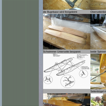
die Bugnbase wird festgeleimt
Oberseitenbe
Schwimmer Unterseite bespannt
beide Spinne
Seitenbügel m