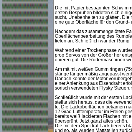
Die mit Papier bespannten Schwimme
ersten Besprühen bildeten sich eini
sucht, Unebenheiten zu glätten. Di
eine gute Oberfläche für den Grund-
Nachdem das zusammengelötete Fahr
Oberflächenbearbeitung des Rumpfes 
fielen an. Schließlich war der Rumpf b
Während einer Trockenphase wurden 
prop Servos von der Größer her entsp
onieren gut. Die Rudermaschinen wur
Am mit mit weißen Gummiringen (75x
stänge längenmäßig angepasst werde
Danach konnte der Motor vorübergeh
einer Anlenkung aus Eisendraht erfol
sorisch verwendeten Flysky Steuerung
Schließlich wurde mit der ersten Lac
stellte sich heraus, dass die verwen
te. Die Lackoberflächen bekamen na
12 Grad Lufttemperatur im Freien gesc
bereits weiß lackierten Flächen mit
übersprüht. Jetzt gänzt alles schön.
Die mit dem Spectral Lack bereits bl
und so, als würden Mattstellen zurü