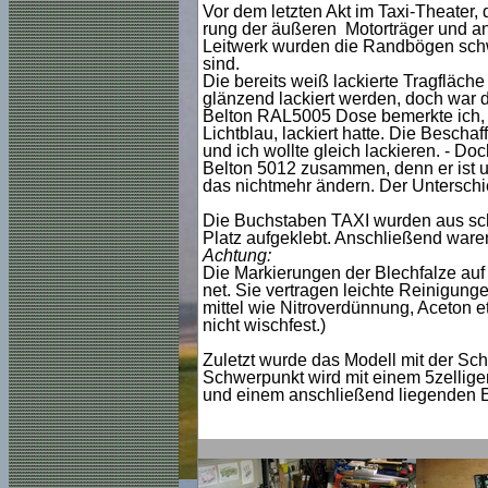
Vor dem letzten Akt im Taxi-Theater,
rung der äußeren Motorträger und an
Leitwerk wurden die Randbögen schwa
sind.
Die bereits weiß lackierte Tragfläc
glänzend lackiert werden, doch war d
Belton RAL5005 Dose bemerkte ich, d
Lichtblau, lackiert hatte. Die Besch
und ich wollte gleich lackieren. - Do
Belton 5012 zusammen, denn er ist um
das nichtmehr ändern. Der Unterschied
Die Buchstaben TAXI wurden aus sch
Platz aufgeklebt. Anschließend ware
Achtung:
Die Markierungen der Blechfalze auf 
net. Sie vertragen leichte Reinigunge
mittel wie Nitroverdünnung, Aceton 
nicht wischfest.)
Zuletzt wurde das Modell
mit der Sc
Schwerpunkt
wird mit einem 5zelli
und einem anschließend liegenden E