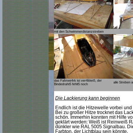
mit den Schwimmerdistanzstreben
das Fahrwe4rk ist ver4lötet5, der
alle Streben a
Bindedraht5 fehlt5 noch
Die Lackierung kann beginnen
Endlich ist die Hitzewelle vorbei und
Bei zu großer Hitze trocknet das La
schön. Immerhin konnten mit Hilfe v
geklärt werden: Weiß ist Reinweiß R
dünkler wie RAL 5005 Signalbau. Die
Farbton, der Lichtblau sein könnte.