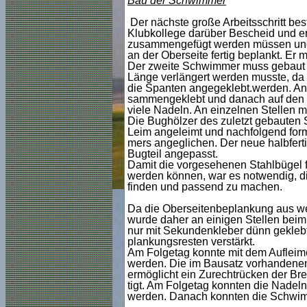
Bau der Schwimmer
Der nächste große Arbeitsschritt b
Klubkollege darüber Bescheid und er h
zusammengefügt werden müssen und w
an der Oberseite fertig beplankt. Er 
Der zweite Schwimmer muss gebaut we
Länge verlängert werden musste, da 
die Spanten angegeklebt.werden. Ans
sammengeklebt und danach auf den 
viele Nadeln. An einzelnen Stellen m
Die Bughölzer des zuletzt gebauten
Leim angeleimt und nachfolgend for
mers angeglichen. Der neue halbferti
Bugteil angepasst.
Damit die vorgesehenen Stahlbügel 
werden können, war es notwendig, d
finden und passend zu machen.
Da die Oberseitenbeplankung aus wei
wurde daher an einigen Stellen beim 
nur mit Sekundenkleber dünn geklebte
plankungsresten verstärkt.
Am Folgetag konnte mit dem Auflei
werden. Die im Bausatz vorhandenen
ermöglicht ein Zurechtrücken der Bre
tigt. Am Folgetag konnten die Nadel
werden. Danach konnten die Schwimm