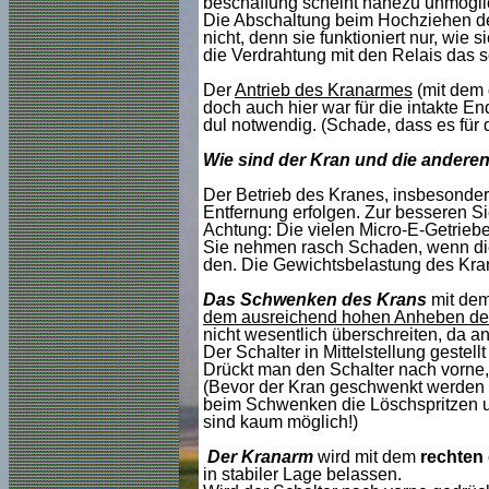
beschaffung scheint nahezu unmögli
Die Abschaltung beim Hochziehen des
nicht, denn sie funktioniert nur, wie 
die Verdrahtung mit den Relais das so
Der
Antrieb des Kranarmes
(mit dem 
doch auch hier war für die intakte 
dul notwendig. (Schade, dass es für
Wie sind der Kran und die andere
Der Betrieb des Kranes, insbesonder
Entfernung erfolgen. Zur besseren S
Achtung: Die vielen Micro-E-Getrie
Sie nehmen rasch Schaden, wenn die
den. Die Gewichtsbelastung des Kran
Das Schwenken des Krans
mit de
dem ausreichend hohen Anheben de
nicht wesentlich überschreiten, da 
Der Schalter in Mittelstellung gestellt
Drückt man den Schalter nach vorne,
(Bevor der Kran geschwenkt werden 
beim Schwenken die Löschspritzen u
sind kaum möglich!)
Der Kranarm
wird mit dem
rechten 
in stabiler Lage belassen.