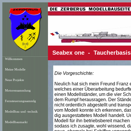
Seabex one - Taucherbasiss
Willkommen
Meine Modelle
Die Vorgeschichte:
Neue Projekt
e
Neulich hat sich mein Freund Franz 
welches einer Überarbeitung bedurfte.
Motorensammlung
einen Modellständer, um die vier Scho
dem Rumpf herausragen. Der Ständer
Fernsteuerungssammlg
nicht ordentlich abgestellt und transp
vom Modell konnte ich erkennen, das
Modellbau und -technik
dig ausgestattetes Modell handelt. Un
Modell für ihn betriebsbereit machen
Modellbaumarkt
sodass ich zusagte, wohl wissend, das