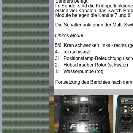
Senders belegt.
Im Sender sind die Knüppelfunktionen
ersten vier Kanälen, das Switch-Prop
Module belegen die Kanäle 7 und 8.
Die Schalterfunktionen der Multi-Swi
Linkes Modul
5/6: Kran schwenken links - rechts (g
4: frei (schwarz)
3: Positionslamp-Beleuchtung ( sc
2: Hubschrauber Rotor (schwarz)
1: Wasserpumpe (rot)
Fortsetzung des Berichtes nach dem B