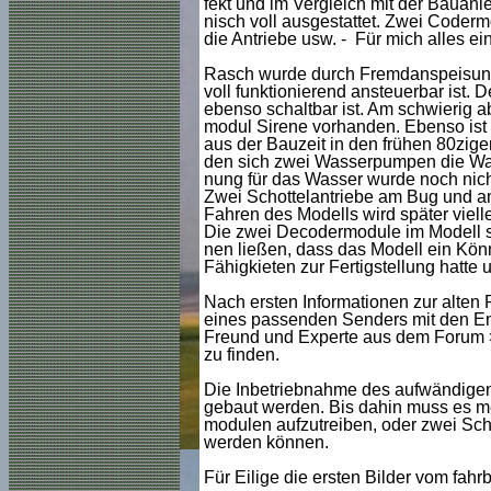
fekt und im Vergleich mit der Bauanle
nisch voll ausgestattet. Zwei Coderm
die Antriebe usw. - Für mich alles e
Rasch wurde durch Fremdanspeisung
voll funktionierend ansteuerbar ist. 
ebenso schaltbar ist. Am schwierig a
modul Sirene vorhanden. Ebenso ist
aus der Bauzeit in den frühen 80zige
den sich zwei Wasserpumpen die Was
nung für das Wasser wurde noch nich
Zwei Schottelantriebe am Bug und am
Fahren des Modells wird später viell
Die zwei Decodermodule im Modell si
nen ließen, dass das Modell ein Kön
Fähigkieten zur Fertigstellung hatte 
Nach ersten Informationen zur alten
eines passenden Senders mit den En
Freund und Experte aus dem Forum >
zu finden.
Die Inbetriebnahme des aufwändigen 
gebaut werden. Bis dahin muss es m
modulen aufzutreiben, oder zwei Sch
werden können.
Für Eilige die ersten Bilder vom fahr