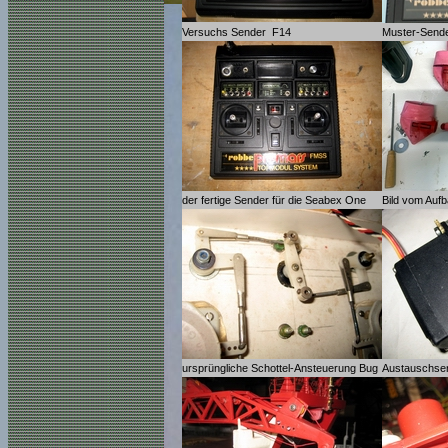
Versuchs Sender F14
Muster-Send
der fertige Sender für die Seabex One
Bild vom Aufb
ursprüngliche Schottel-Ansteuerung Bug
Austauschser