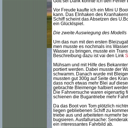
Gott sei Dank konnte ich den Fehler
Vor Freude kaufte ich ein Mini U Bo
kann. Das EInhaken des Kranhakens 
Schiff scheint das Absetzen des U.B
ein Glücklspiel.
Die zweite Auswiegung des Modells 
Um das nun mit den ersten Bleizugabe
men musste es nochmals ins Wasser. 
Wasser zu bringen, musste ein Trans
Beschreibung dazu ist vai den Link
S
Mühsam und mit Hilfe des Bekannten
portiert werden. Dabei musste der W
schwamm. Danach wurde mit Bleigewic
mussten gut 300g auf Seite des Kran
dass noch etwas mehr Blei auf dieser
gebrachte Bleimenge halbiert werde
Die Fahrversuche waren eigenartig f
schienen die Bugantriebe mehr Fahrt
Da das Boot von Tom plötzlich nichtm
liegen gebliebenen Schiff zu kommen 
triebe aus und arbeiteten nurmehr be
bugsieren. Ausfallursache: Senderak
ein interessantes Fahrbild ab.