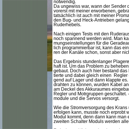
notwendig.
Da ungewiss war, wann der Sender des
vorerst mit meiner erworbenen, gebr
tatsächlich ist auch mit meiner Proma
den Bug- und Heck-Antrieben gelang 
Ruderhebels.
Nach einigen Tests mit den Ruderauss
noch spannend werden wird. Man kan
mungseinstellungen für die Geradeau
lich programmierbar ist, kann das ei
ren der Kanäle schon, sonst aber nic
Das Ergebnis stundenlanger Plagerei 
haft ist. Um das Problem zu beheben
gebaut. Doch auch hier bestand das P
tierte und dabei gleich einen Regler
gend auf Lager und dann klappte es. 
drahten zu können, wurden Kabel ange
am Deckel des Akkuraumes eingebaut
Regler und Motrgruppen geschaltet. 
module und die Servos versorgt.
Wie die Stromversorgung des Krans
erfolgen kann, musste noch erprobt w
Modul kommt, denn dann kann man er
zweiten Schalter Moduls werden alle 