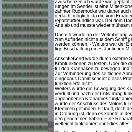
Zwischenzeitlich wurde wie geplant 
rungen im Sender ist eine Mittenkorr
zahnter Rudernocke war daher auch h
gedacht möglich, da die vom Erbauer 
reparaturfreundlich war. Bei dem Han
Antrieb und musste wieder mühsam no
Danach wurde an der Verkabelung wei
zum Aufladen nicht aus dem Schiff g
werden können. - Weiters war der End
tige Beschaltung eines ähnlichen Mik
Anschließend wurde durch externe Str
Kranfunktionen zu testen. Über die
für den Kranhaken zu bewegen und das
Zur Verhinderung des seitlichen Abr
eingebaut. Damit scheint dieses Pro
funktionierte nicht.
Weiters wurde die Bewegung des Kran
verdrillt und nach der Entwirrung fun
angehobenen Kranarmes funjktionierte 
wurde der Anschluss des Motors für
Klemmen gefunden. Er läuft, doch der
in Ordnung ist, denn es könnte in d
den genommen haben. Eine Reparatu
vielleicht funktioniert ohnedies alle