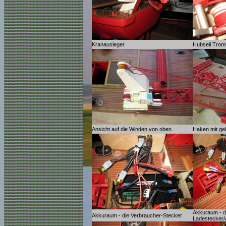
Kranausleger
Hubseil Trom
Ansicht auf die Winden von oben
Haken mit g
Akkuraum - d
Akkuraum - die Verbraucher-Stecker
Ladestecker/