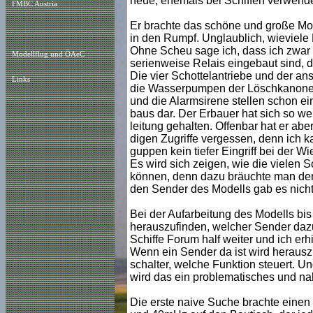
neue, ehemals bei Schiffen verwend
FMBC Austria
Er brachte das schöne und große Mode
in den Rumpf. Unglaublich, wieviele 
Ohne Scheu sage ich, dass ich zwar
Modellflug und ÖAeC
serienweise Relais eingebaut sind, d
Die vier Schottelantriebe und der a
Links
die Wasserpumpen der Löschkanonen
und die Alarmsirene stellen schon ei
baus dar. Der Erbauer hat sich so wei
leitung gehalten. Offenbar hat er aber
digen Zugriffe vergessen, denn ich k
guppen kein tiefer Eingriff bei der 
Es wird sich zeigen, wie die vielen 
können, denn dazu bräuchte man den
den Sender des Modells gab es nicht
Bei der Aufarbeitung des Modells bi
herauszufinden, welcher Sender daz
Schiffe Forum half weiter und ich erhi
Wenn ein Sender da ist wird herauszu
schalter, welche Funktion steuert. 
wird das ein problematisches und n
Die erste naive Suche brachte eine