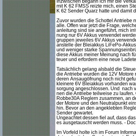
Inzwischen begann ich mir die Verka
mit K 62 FMSS reizte mich, einen St
K 62 Sender Quarz hatte und damit d
Zuvor wurden die Schottel Antriebe m
alle. Offen war jetzt die Frage, welch
anleitung sind sie angeführt, mich irr
nung nur 6V Akkus verwendet werden. 
gruppen jeweiles 6V Akkus verwende
anstelle der Bleiakkus LiFePo-Akkus
und weniger starke Spannungseinbrüc
diese Akkus meiner Meinung nach für 
teuer und erfordern eine neue Ladete
Tatsächlich gelang alsbald die Steue
die Antriebe wurden die 12V Motore 
deren Ansaugöfnung noch nicht gefun
kleinere 6V Bleiakkus vorhanden ware
sorgung angeschlossen. Und nach v
nen die Antriebe teilweise zu laufen.
Robbe30A Reglern zusammen, an den
der Motore und den Neutralpunkt eins
hin. Bevor an den angeklebten Regle
Sender gewartet.
Ungeachtet dessen fiel auf, dass das 
es ausgetauscht werden muss. - Doc
Im Vorfeld holte ich im Forum Informa