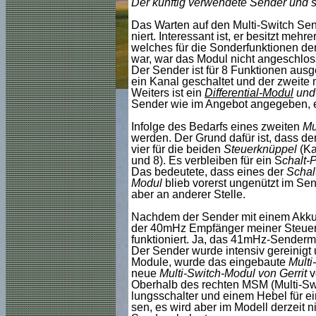
Der künftig verwendete Sender und 
Das Warten auf den Multi-Switch Sende
niert. Interessant ist, er besitzt meh
welches für die Sonderfunktionen d
war, war das Modul nicht angeschloss
Der Sender ist für 8 Funktionen ausg
ein Kanal geschaltet und der zweite
Weiters ist ein
Differential-Modul
und
Sender wie im Angebot angegeben, 
Infolge des Bedarfs eines zweiten
Mu
werden. Der Grund dafür ist, dass de
vier für die beiden
Steuerknüppel
(Ka
und 8). Es verbleiben für ein S
chalt-
Das bedeutete, dass eines der
Schal
Modul
blieb vorerst ungenützt im Se
aber an anderer Stelle.
Nachdem der Sender mit einem Akku 
der 40mHz Empfänger meiner Steuer
funktioniert. Ja, das 41mHz-Sendermo
Der Sender wurde intensiv gereinigt 
Module, wurde das eingebaute
Multi
neue
Multi-Switch-Modul von Gerrit
v
Oberhalb des rechten MSM (Multi-Swi
lungsschalter und einem Hebel für ei
sen, es wird aber im Modell derzeit n