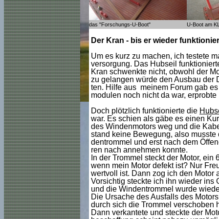
das "Forschungs-U-Boot"
U-Boot am K
Der Kran - bis er wieder funktioni
Um es kurz zu machen, ich testete m
versorgung. Das Hubseil funktionier
Kran schwenkte nicht, obwohl der Mot
zu gelangen würde den Ausbau der D
ten. Hilfe aus meinem Forum gab es 
modulen noch nicht da war, erprobte i
Doch plötzlich funktionierte die
Hubs
war. Es schien als gäbe es einen Ku
des Windenmotors weg und die Kabel
stand keine Bewegung, also musste d
dentrommel und erst nach dem Öffene
ren nach annehmen konnte.
In der Trommel steckt der Motor, ein
wenn mein Motor defekt ist? Nur Freu
wertvoll ist. Dann zog ich den Motor 
Vorsichtig steckte ich ihn wieder in
und die Windentrommel wurde wieder 
Die Ursache des Ausfalls des Motors
durch sich die Trommel verschoben ha
Dann verkantete und steckte der Moto