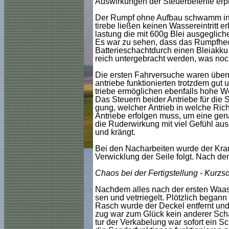
Auswirkungen der Steuerbefehle erpr
Der Rumpf ohne Aufbau schwamm in z
tirebe ließen keinen Wassereintritt e
lastung die mit 600g Blei ausgeglic
Es war zu sehen, dass das Rumpfheck
Batterieschachtdurch einen Bleiakku
reich untergebracht werden, was noc
Die ersten Fahrversuche waren überr
antriebe funktionierten trotzdem gut
triebe ermöglichen ebenfalls hohe W
Das Steuern beider Antriebe für die 
gung, welcher Antrieb in welche Rich
Antriebe erfolgen muss, um eine gen
die Ruderwirkung mit viel Gefühl aus
und krängt.
Bei den Nacharbeiten wurde der Kra
Verwicklung der Seile folgt. Nach dem
Chaos bei der Fertigstellung - Kurzs
Nachdem alles nach der ersten Waase
sen und vetrriegelt. Plötzlich began
Rasch wurde der Deckel entfernt un
zug war zum Glück kein anderer Sch
tur der Verkabelung war sofort ein S