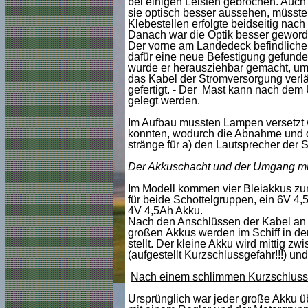
bei einigen Lei
sten gebrochen. Auch 
sie optisch besser aussehen, müsste
Klebestellen erfolgte beidseitig na
Danach war die Optik besser geword
Der vorne am Landedeck befindliche 
dafür eine neue Befestigung gefunde
wurde er herausziehbar gemacht, um
das Kabel der Stromversorgung verlä
gefertigt. - Der Mast kann nach de
gelegt werden.
Im Aufbau mussten Lampen versetzt
konnten, wodurch die Abnahme und das
stränge für a) den Lautsprecher der 
Der Akkuschacht und der Umgang mi
Im Modell kommen vier Bleiakkus zu
für beide Schottelgruppen, ein 6V 4,
4V 4,5Ah Akku.
Nach den Anschlüssen der Kabel an 
großen Akkus werden im Schiff in de
stellt. Der kleine Akku wird mittig z
(aufgestellt Kurzschlussgefahr!!!) un
Nach einem schlimmen Kurzschluss w
Ursprünglich war jeder große Akku ü