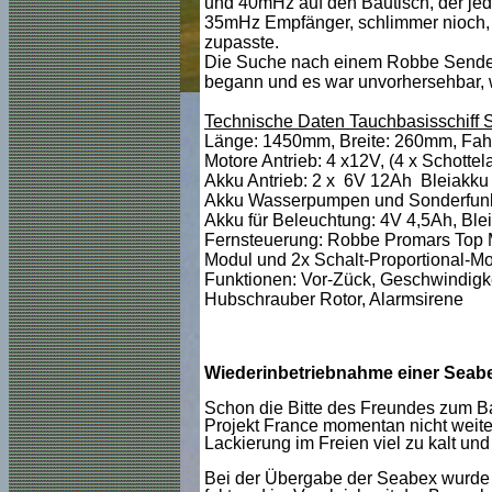
und 40mHz auf den Bautisch, der j
35mHz Empfänger, schlimmer nioch,
zupasste.
Die Suche nach einem Robbe Sender
begann und es war unvorhersehbar, w
Technische Daten Tauchbasisschiff S
Länge: 1450mm, Breite: 260mm, Fahr
Motore Antrieb: 4 x12V, (4 x Schottela
Akku Antrieb: 2 x 6V 12Ah Bleiakku p
Akku Wasserpumpen und Sonderfunkt
Akku für Beleuchtung: 4V 4,5Ah, Ble
Fernsteuerung: Robbe Promars Top M
Modul und 2x Schalt-Proportional-Modu
Funktionen: Vor-Zück, Geschwindigkei
Hubschrauber Rotor, Alarmsirene
Wiederinbetriebnahme einer Seab
Schon die Bitte des Freundes zum Ba
Projekt France momentan nicht weiter
Lackierung im Freien viel zu kalt und
Bei der Übergabe der Seabex wurde ei