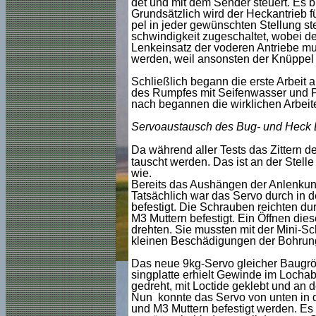
det und mit dem Sender steuert. Es b
Grundsätzlich wird der Heckantrieb 
pel in jeder gewünschten Stellung st
schwindigkeit zugeschaltet, wobei de
Lenkeinsatz der voderen Antriebe mu
werden, weil ansonsten der Knüppel d
Schließlich begann die erste Arbeit
des Rumpfes mit Seifenwasser und Pr
nach begannen die wirklichen Arbeit
Servoaustausch des Bug- und Heck 
Da während aller Tests das Zittern de
tauscht werden. Das ist an der Stelle 
wie.
Bereits das Aushängen der Anlenkung
Tatsächlich war das Servo durch i
befestigt. Die Schrauben reichten dur
M3 Muttern befestigt. Ein Öffnen dies
drehten. Sie mussten mit der Mini-S
kleinen Beschädigungen der Bohrungen
Das neue 9kg-Servo gleicher Baugröß
singplatte erhielt Gewinde im Locha
gedreht, mit Loctide geklebt und an d
Nun konnte das Servo von unten in d
und M3 Muttern befestigt werden. Es 