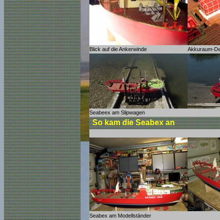
Blick auf die Ankerwinde
Akkuraum-Dec
Seabeex am Slipwagen
So kam die Seabex an
Seabex am Modellständer