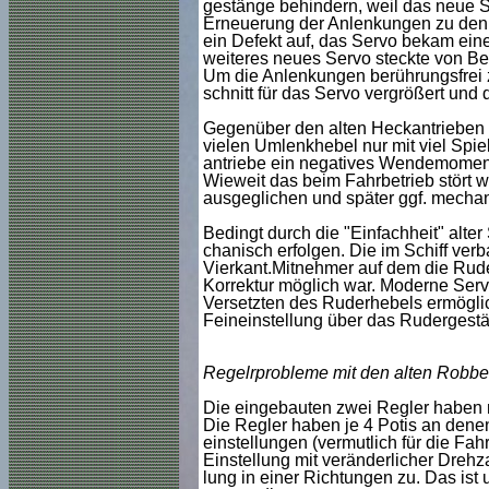
gestänge behindern, weil das neue S
Erneuerung der Anlenkungen zu den 
ein Defekt auf, das Servo bekam eine
weiteres neues Servo steckte von Begi
Um die Anlenkungen berührungsfrei
schnitt für das Servo vergrößert und
Gegenüber den alten Heckantrieben fu
vielen Umlenkhebel nur mit viel Spiel
antriebe ein negatives Wendemoment,
Wieweit das beim Fahrbetrieb stört 
ausgeglichen und später ggf. mecha
Bedingt durch die "Einfachheit" alte
chanisch erfolgen. Die im Schiff ve
Vierkant.Mitnehmer auf dem die Rude
Korrektur möglich war. Moderne Serv
Versetzten des Ruderhebels ermöglic
Feineinstellung über das Ruderges
Regelrprobleme mit den alten Robb
Die eingebauten zwei Regler haben n
Die Regler haben je 4 Potis an denen
einstellungen (vermutlich für die Fah
Einstellung mit veränderlicher Drehza
lung in einer Richtungen zu. Das is