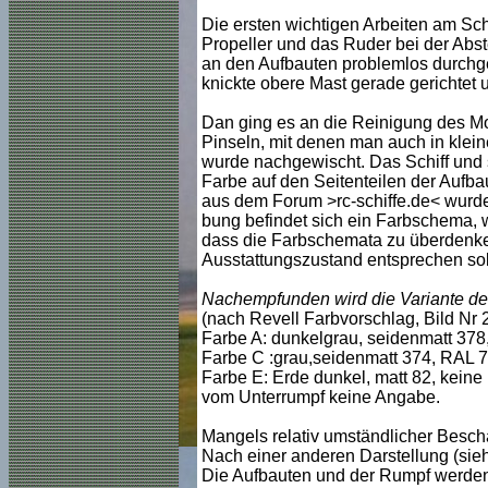
Die ersten wichtigen Arbeiten am Schi
Propeller und das Ruder bei der Abst
an den Aufbauten problemlos durchge
knickte obere Mast gerade gerichtet un
Dan ging es an die Reinigung des Mod
Pinseln, mit denen man auch in klein
wurde nachgewischt. Das Schiff und s
Farbe auf den Seitenteilen der Aufbau
aus dem Forum >rc-schiffe.de< wurde 
bung befindet sich ein Farbschema, w
dass die Farbschemata zu überdenke
Ausstattungszustand entsprechen sol
Nachempfunden wird die Variante de
(nach Revell Farbvorschlag, B
ild Nr 
Farbe A: dunkelgrau, seidenmatt 378,
Farbe C :grau,seidenmatt 374, RAL 7
Farbe E: Erde dunkel, matt 82, kein
vom Unterrumpf keine Angabe.
Mangels relativ umständlicher Besch
Nach einer anderen Darstellung (sieh
Die Aufbauten und der Rumpf werden i