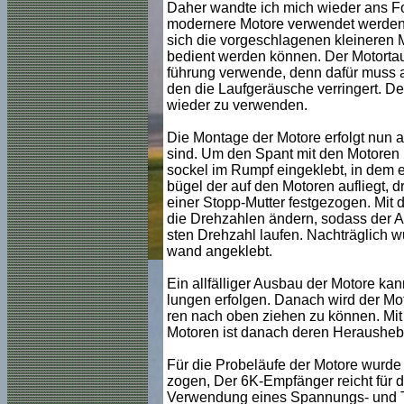
Daher wandte ich mich wieder ans For
modernere Motore verwendet werden s
sich die vorgeschlagenen kleineren
bedient werden können. Der Motortau
führung verwende, denn dafür muss a
den die Laufgeräusche verringert. De
wieder zu verwenden.
Die Montage der Motore erfolgt nun a
sind. Um den Spant mit den Motoren n
sockel im Rumpf eingeklebt, in dem e
bügel der auf den Motoren aufliegt, d
einer Stopp-Mutter festgezogen. Mit 
die Drehzahlen ändern, sodass der Anp
sten Drehzahl laufen. Nachträglich
wand angeklebt.
Ein allfälliger Ausbau der Motore k
lungen erfolgen. Danach wird der M
ren nach oben ziehen zu können. Mit
Motoren ist danach deren Herausheb
Für die Probeläufe der Motore wurde
zogen, Der 6K-Empfänger reicht für d
Verwendung eines Spannungs- und T