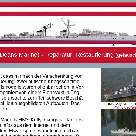
eans Marine) - Reparatur, Restaurierung
(getausc
u, dass mir nach der Verschenkung von
erung, zwei britische Kriegsschiffmo-
fsmodelle waren offenbar schon in Ver-
oniert von einem Flohmarkt in Eng-
 verursachte zum Teil schwere Beschä-
illiert ausgebildeten Aufbauten. Das
HMS Kelly, M 1:96 
Fahrvideo We
gen.
 Modells HMS Kelly, mangels Plan, ge-
t Infos aus dem Internet und dem
den. Etwas später wandte ich mich an