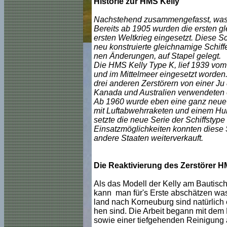
Historie zur HMS Kelly
Nachstehend zusammengefasst, was ic
Bereits ab 1905 wurden die ersten gl
ersten Weltkrieg eingesetzt. Diese 
neu konstruierte gleichnamige Schiff
nen Änderungen, auf Stapel gelegt.
Die HMS Kelly Type K, lief 1939 vom 
und im Mittelmeer eingesetzt worden.
drei anderen Zerstörern von einer Ju 
Kanada und Australien verwendeten e
Ab 1960 wurde eben eine ganz neue m
mit Luftabwehrraketen und einem Hu
setzte die neue Serie der Schiffstype
Einsatzmöglichkeiten konnten diese S
andere Staaten weiterverkauft.
Die Reaktivierung des Zerstörer H
Als das Modell der Kelly am Bautisc
kann man für's Erste abschätzen was 
land nach Korneuburg sind natürlich 
hen sind. Die Arbeit begann mit dem
sowie einer tiefgehenden Reinigung a