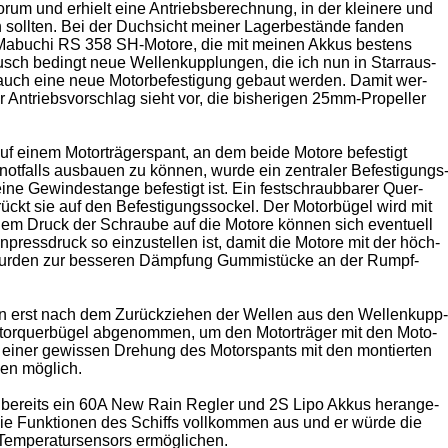
um und erhielt eine Antriebsberechnung, in der kleinere und
ollten. Bei der Duchsicht meiner Lagerbestände fanden
 Mabuchi RS 358 SH-Motore, die mit meinen Akkus bestens
sch bedingt neue Wellenkupplungen, die ich nun in Starraus-
uch eine neue Motorbefestigung gebaut werden. Damit wer-
r Antriebsvorschlag sieht vor, die bisherigen 25mm-Propeller
uf einem Motorträgerspant, an dem beide Motore befestigt
otfalls ausbauen zu können, wurde ein zentraler Befestigungs
ine Gewindestange befestigt ist. Ein festschraubbarer Quer-
rückt sie auf den Befestigungssockel. Der Motorbügel wird mit
dem Druck der Schraube auf die Motore können sich eventuell
ressdruck so einzustellen ist, damit die Motore mit der höch-
 wurden zur besseren Dämpfung Gummistücke an der Rumpf-
ann erst nach dem Zurückziehen der Wellen aus den Wellenkupp-
otorquerbügel abgenommen, um den Motorträger mit den Moto-
 einer gewissen Drehung des Motorspants mit den montierten
en möglich.
 bereits ein 60A New Rain Regler und 2S Lipo Akkus herange-
ie Funktionen des Schiffs vollkommen aus und er würde die
emperatursensors ermöglichen.