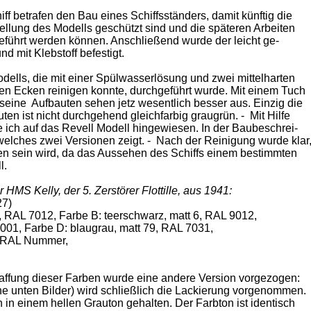
ff betrafen den Bau eines Schiffsständers, damit künftig die
ellung des Modells geschützt sind und die späteren Arbeiten
führt werden können. Anschließend wurde der leicht ge-
d mit Klebstoff befestigt.
ells, die mit einer Spülwasserlösung und zwei mittelharten
en Ecken reinigen konnte, durchgeführt wurde. Mit einem Tuch
eine Aufbauten sehen jetz wesentlich besser aus. Einzig die
ten ist nicht durchgehend gleichfarbig graugrün. - Mit Hilfe
ich auf das Revell Modell hingewiesen. In der Baubeschrei-
elches zwei Versionen zeigt. - Nach der Reinigung wurde klar
n sein wird, da das Aussehen des Schiffs einem bestimmten
l.
r
HMS Kelly, der 5. Zerstörer Flottille, aus 1941:
27)
 RAL 7012, Farbe B: teerschwarz, matt 6, RAL 9012,
001, Farbe D: blaugrau, matt 79, RAL 7031,
e RAL Nummer,
affung dieser Farben wurde eine andere Version vorgezogen:
e unten Bilder) wird schließlich die Lackierung vorgenommen.
n einem hellen Grauton gehalten. Der Farbton ist identisch