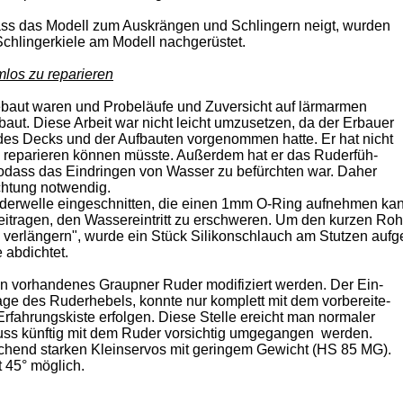
ss das Modell zum Auskrängen und Schlingern neigt, wurden
chlingerkiele am Modell nachgerüstet.
mlos zu reparieren
ebaut waren und Probeläufe und Zuversicht auf lärmarmen
ut. Diese Arbeit war nicht leicht umzusetzen, da der Erbauer
des Decks und der Aufbauten vorgenommen hatte. Er hat nicht
 reparieren können müsste. Außerdem hat er das Ruderfüh-
sodass das Eindringen von Wasser zu befürchten war. Daher
htung notwendig.
derwelle eingeschnitten, die einen 1mm O-Ring aufnehmen kan
eitragen, den Wassereintritt zu erschweren. Um den kurzen Roh
verlängern", wurde ein Stück Silikonschlauch am Stutzen aufg
 abdichtet.
n vorhandenes Graupner Ruder modifiziert werden. Der Ein-
ge des Ruderhebels, konnte nur komplett mit dem vorbereite-
rfahrungskiste erfolgen. Diese Stelle ereicht man normaler
muss künftig mit dem Ruder vorsichtig umgegangen werden.
ichend starken Kleinservos mit geringem Gewicht (HS 85 MG).
t 45° möglich.