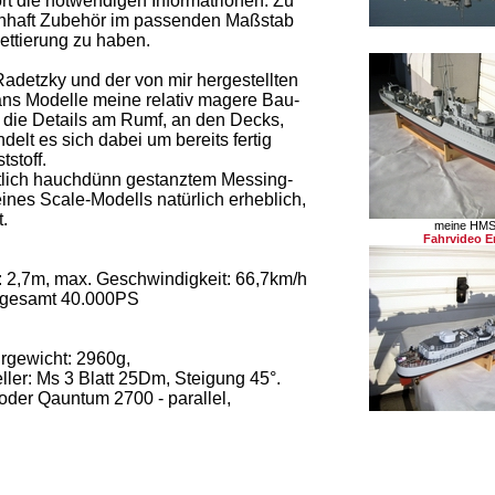
t die notwendigen Informatrionen. Zu
enhaft Zubehör im passenden Maßstab
ettierung zu haben.
adetzky und der von mir hergestellten
ans Modelle meine relativ magere Bau-
die Details am Rumf, an den Decks,
lt es sich dabei um bereits fertig
stoff.
htlich hauchdünn gestanztem Messing-
eines Scale-Modells natürlich erheblich,
.
meine HMS 
Fahrvideo Er
: 2,7m, max. Geschwindigkeit: 66,7km/h
nsgesamt 40.000PS
rgewicht: 2960g,
ler: Ms 3 Blatt 25Dm, Steigung 45°.
der Qauntum 2700 - parallel,