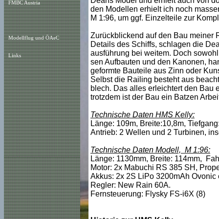
Deans Model und erhielt auch von dor
FMBC Austria
den Modellen erhielt ich noch mass
M 1:96, um ggf. Einzelteile zur Kompl
Zurückblickend auf den Bau meiner R
Modellflug und ÖAeC
Details des Schiffs, schlagen die De
ausführung bei weitem. Doch sowohl 
Links
sen Aufbauten und den Kanonen, hande
geformte Bauteile aus Zinn oder Kunst
Selbst die Railing besteht aus beac
blech. Das alles erleichtert den Bau 
trotzdem ist der Bau ein Batzen Arbeit
Technische Daten HMS Kelly:
Länge: 109m, Breite:10,8m, Tiefgang
Antrieb: 2 Wellen und 2 Turbinen, i
Technische Daten Modell,
M 1:96
:
Länge: 1130mm, Breite: 114mm, Fah
Motor: 2x Mabuchi RS 385 SH, Propel
Akkus: 2x 2S LiPo 3200mAh Ovonic o
Regler: New Rain 60A.
Fernsteuerung: Flysky FS-i6X (8)