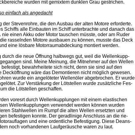
ckbereiche wurden mit gemixtem dunklen Grau gestrichen.
 so einfach als angedacht
 der Stevenrohre, die den Ausbau der alten Motore erforderte.
es Schiffs alle Einbauten im Schiff unterbrachte und danach das
B. nie einen Akku oder Motor tauschen müsste, oder am Ruder
 die rasselnden Motore ausbauen zu können, musste das Deck
und eine lösbare Motorraumabdeckung montiert werden.
durch die neue Öffnung halbwegs gut, weil die Wellenkupp-
bgegangen sind. Meine Meinung, die Mitnehmer auf den Wellen
festigt, bewahrheitete sich nicht, denn sie sind auf den
e Decköffnung wäre das Demontieren nicht möglich gewesen.
ohren wurde ein angelöteter Wellenöler abgebrochen. Er wurde
elötet. Zur Verstärkung der Lötstellen wurde zusätzliche Fes-
g um die Lötstellen geschaffen.
en voresrt durch Wellenkupplungen mit einem elastischen
eisen Wellenkupplungen verwendet werden können wurden
eren Stahlwellen im Rumpf die alten Wellen ersetzten und
n befestigen konnte. Der geradlinige Anschluss an die rie-
torauflagen und eine ordentliche Befestigung. Diese Deans-
zdem noch vorhandenen Laufgeräusche waren zu laut.