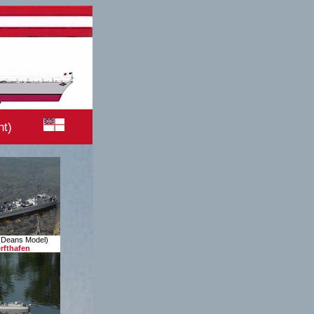
ht)
(Deans Model)
rfthafen