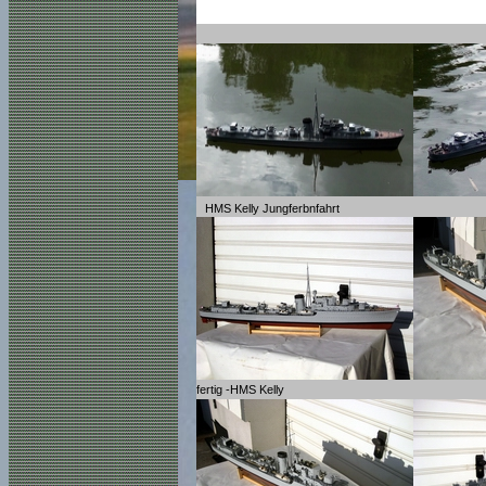
HMS Kelly Jungferbnfahrt
fertig -HMS Kelly