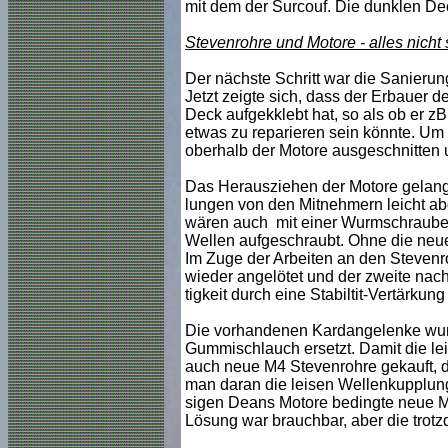
mit dem der Surcouf. Die dunklen De
Stevenrohre und Motore - alles nicht
Der nächste Schritt war die Sanierung
Jetzt zeigte sich, dass der Erbauer d
Deck aufgekklebt hat, so als ob er z
etwas zu reparieren sein könnte. Um
oberhalb der Motore ausgeschnitten 
Das Herausziehen der Motore gelang 
lungen von den Mitnehmern leicht a
wären auch mit einer Wurmschraube be
Wellen aufgeschraubt. Ohne die neu
Im Zuge der Arbeiten an den Stevenr
wieder angelötet und der zweite nachg
tigkeit durch eine Stabiltit-Vertärkun
Die vorhandenen Kardangelenke wurd
Gummischlauch ersetzt. Damit die l
auch neue M4 Stevenrohre gekauft, d
man daran die leisen Wellenkupplunge
sigen Deans Motore bedingte neue Mo
Lösung war brauchbar, aber die trot