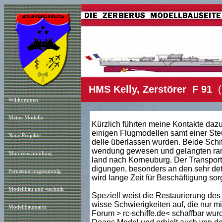
HMS Kelly, Zerstörer
F 91
(D
Willkommen
Meine Modelle
Kürzlich führten meine Kontakte daz
einigen Flugmodellen samt einer Steu
Neue Projekt
e
delle überlassen wurden. Beide Schif
wendung gewesen und gelangten ramp
Motorensammlung
land nach Korneuburg. Der Transport
digungen, besonders an den sehr deta
Fernsteuerungssammlg
wird lange Zeit für Beschäftigung sor
Modellbau und -technik
Speziell weist die Restaurierung des
wisse Schwierigkeiten auf, die nur mi
Modellbaumarkt
Forum > rc-schiffe.de< schaffbar wur