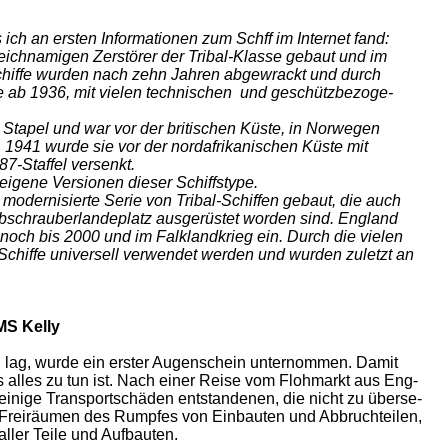
h an ersten Informationen zum Schff im Internet fand:
eichnamigen Zerstörer der Tribal-Klasse gebaut und im
Schiffe wurden nach zehn Jahren abgewrackt und durch
e ab 1936, mit vielen technischen und geschützbezoge-
Stapel und war vor der britischen Küste, in Norwegen
 1941 wurde sie vor der nordafrikanischen Küste mit
87-Staffel versenkt.
igene Versionen dieser Schiffstype.
odernisierte Serie von Tribal-Schiffen gebaut, die auch
bschrauberlandeplatz ausgerüstet worden sind. England
 noch bis 2000 und im Falklandkrieg ein. Durch die vielen
chiffe universell verwendet werden und wurden zuletzt an
MS Kelly
h lag, wurde ein erster Augenschein unternommen. Damit
alles zu tun ist. Nach einer Reise vom Flohmarkt aus Eng-
einige Transportschäden entstandenen, die nicht zu überse-
 Freiräumen des Rumpfes von Einbauten und Abbruchteilen,
ller Teile und Aufbauten.