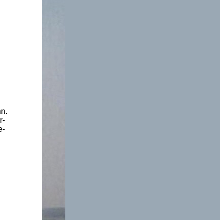
n.
r-
e-