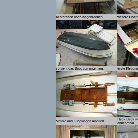
Achterdeck noch losgebrochen
weitere Einzte
so sieht das Boot von unten aus
erste Klebung
Heck Deck wi
Motore und Kupplungen montiert
abnehmbar