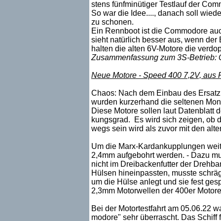
stens fünfminütiger Testlauf der Com
So war die Idee...., danach soll wie
zu schonen.
Ein Rennboot ist die Commodore auch
sieht natürlich besser aus, wenn der
halten die alten 6V-Motore die verd
Zusammenfassung zum 3S-Betrieb: O
Neue Motore - Speed 400 7,2V, aus 
Chaos: Nach dem Einbau des Ersatzm
wurden kurzerhand die seltenen Mon
Diese Motore sollen laut Datenblatt
kungsgrad. Es wird sich zeigen, ob d
wegs sein wird als zuvor mit den al
Um die Marx-Kardankupplungen weite
2,4mm aufgebohrt werden. - Dazu mus
nicht im Dreibackenfutter der Drehba
Hülsen hineinpassten, musste schräg
um die Hülse anlegt und sie fest ge
2,3mm Motorwellen der 400er Motore
Bei der Motortestfahrt am 05.06.22 
modore" sehr überrascht. Das Schiff 