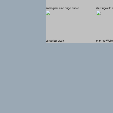
so beginnt eine enge Kurve
die Bugwelle 
es spritzt stark
enorme Welle