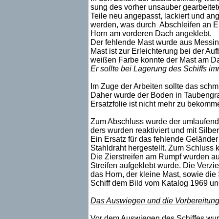
sung des vorher unsauber gearbeite
Teile neu angepasst, lackiert und a
werden, was durch Abschleifen an Eng
Horn am vorderen Dach angeklebt.
Der fehlende Mast wurde aus Messing
Mast ist zur Erleichterung bei der A
weißen Farbe konnte der Mast am Da
Er sollte bei Lagerung des Schiffs i
Im Zuge der Arbeiten sollte das schm
Daher wurde der Boden in Taubengrau
Ersatzfolie ist nicht mehr zu bekomme
Zum Abschluss wurde der umlaufende 
ders wurden reaktiviert und mit Silb
Ein Ersatz für das fehlende Gelände
Stahldraht hergestellt. Zum Schluss 
Die Zierstreifen am Rumpf wurden auf
Streifen aufgeklebt wurde. Die Verz
das Horn, der kleine Mast, sowie die
Schiff dem Bild vom Katalog 1969 u
Das Auswiegen und die Vorbereitung d
Vor dem Auswiegen des Schiffes wurd