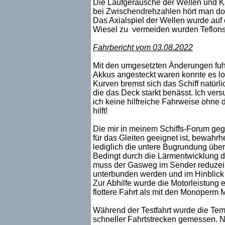
Die Laufgeräusche der Wellen und K
bei Zwischendrehzahlen hört man do
Das Axialspiel der Wellen wurde auf
Wiesel zu vermeiden wurden Teflonsc
Fahrbericht vom 03.08.2022
Mit den umgesetzten Änderungen fuhr
Akkus angesteckt waren konnte es lo
Kurven bremst sich das Schiff natürli
die das Deck starkt benässt. Ich ver
ich keine hilfreiche Fahrweise ohne
hilft!
Die mir in meinem Schiffs-Forum ge
für das Gleiten geeignet ist, bewahrhei
lediglich die untere Bugrundung über
Bedingt durch die Lärmentwicklung de
muss der Gasweg im Sender reduzeir
unterbunden werden und im Hinblick a
Zur Abhilfe wurde die Motorleistung 
flottere Fahrt als mit den Monoperm 
Während der Testfahrt wurde die Tem
schneller Fahrtstrecken gemessen. Na