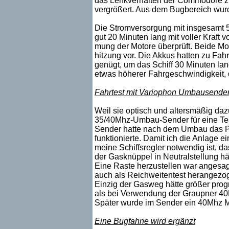
das Lenkverhalten der Commodore zu
vergrößert. Aus dem Bugbereich wur
Die Stromversorgung mit insgesamt 5
gut 20 Minuten lang mit voller Kraft 
mung der Motore überprüft. Beide Mo
hitzung vor. Die Akkus hatten zu Fah
genügt, um das Schiff 30 Minuten lan
etwas höherer Fahrgeschwindigkeit, 
Fahrtest mit Variophon Umbausende
Weil sie optisch und altersmäßig da
35/40Mhz-Umbau-Sender für eine Testf
Sender hatte nach dem Umbau das Pr
funktionierte. Damit ich die Anlage e
meine Schiffsregler notwendig ist, da
der Gasknüppel in Neutralstellung h
Eine Raste herzustellen war angesag
auch als Reichweitentest herangezoge
Einzig der Gasweg hätte größer prog
als bei Verwendung der Graupner 4
Später wurde im Sender ein 40Mhz M
Eine Bugfahne wird ergänzt