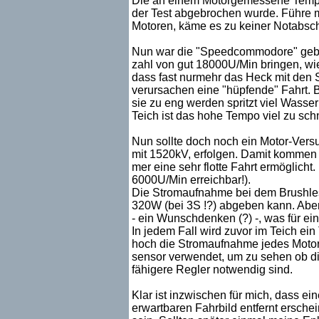
Die an einem Motorgemessene Temperat
der Test abgebrochen wurde. Führe
Motoren, käme es zu keiner Notabscha
Nun war die "Speedcommodore" gebore
zahl von gut 18000U/Min bringen, w
dass fast nurmehr das Heck mit den S
verursachen eine "hüpfende" Fahrt. 
sie zu eng werden spritzt viel Wasse
Teich ist das hohe Tempo viel zu schn
Nun sollte doch noch ein Motor-Ver
mit 1520kV, erfolgen. Damit kommen 
mer eine sehr flotte Fahrt ermöglich
6000U/Min erreichbar!).
Die Stromaufnahme bei dem Brushless
320W (bei 3S !?) abgeben kann. Aber v
- ein Wunschdenken (?) -, was für e
In jedem Fall wird zuvor im Teich ei
hoch die Stromaufnahme jedes Motors t
sensor verwendet, um zu sehen ob die
fähigere Regler notwendig sind.
Klar ist inzwischen für mich, dass 
erwartbaren Fahrbild entfernt erschei