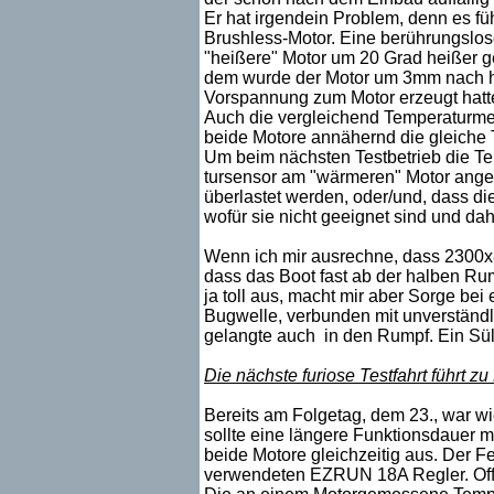
Er hat irgendein Problem, denn es füh
Brushless-Motor. Eine berührungslos
"heißere" Motor um 20 Grad heißer g
dem wurde der Motor um 3mm nach hint
Vorspannung zum Motor erzeugt hatte,
Auch die vergleichend Temperaturmes
beide Motore annähernd die gleiche 
Um beim nächsten Testbetrieb die Te
tursensor am "wärmeren" Motor angebr
überlastet werden, oder/und, dass d
wofür sie nicht geeignet sind und dah
Wenn ich mir ausrechne, dass 2300x8
dass das Boot fast ab der halben Ru
ja toll aus, macht mir aber Sorge bei
Bugwelle, verbunden mit unverständl
gelangte auch in den Rumpf. Ein Süll
Die nächste furiose Testfahrt führt 
Bereits am Folgetag, dem 23., war wi
sollte eine längere Funktionsdauer m
beide Motore gleichzeitig aus. Der Fe
verwendeten EZRUN 18A Regler. Offe