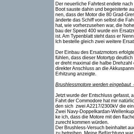
Der neuerliche Fahrtest endete nach 
Boot sauste dahin und begeisterte au
nen, dass der Motor die 80 Grad-Grenz
änderte das Schiff von selbst die Fah
hat, wie vorherzusehen war, die hoh
bau der Speed 400 wurde ein Ersatz
ist. Am Typenblatt steht dass er Ne
Ich bestelle gleich zwei weitere Ersa
Der Einbau des Ersatzmotors erfolgte
fühlen, dass dieser Motortyp deutlic
er dreht maximal die halbe Drehzahl 
direkter Anschluss an die Akkuspannu
Erhitzung anzeigte.
Brushlessmotore werden eingebaut -
Jetzt wurde der Entschluss gefasst, 
Fahrt der Commodore hat mir natürlich
den sich zwei A2217/2300kV die eine 
Zwei Navy-Doppelkardan-Wellenkuppl
ke ich, dass die Motore mit den fla
zurecht kommen würden.
Der Brushless-Versuch beinhaltet au
zu betreiben. Meine Befürchtung war,