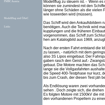
Modellflug zu steuern ist. - Wenn es 
FMBC Austria
können sie zumindest mit den Schiffe
länger ohne Schäden als die vielen 
wie loswerden wird (müssen).
Modellflug und ÖAeC
Das Schiff wird den Ankaufsbildern n
benötigen. Auch die Technik wird ma
Links
kupplungen und die früheren Einbau
vorgenommen, das Schiff zum Schluss
hen am Katalogbild aus 1969, anzugl
Nach der ersten Fahrt entstand die Id
zu lassen, - natürlich mit dem gering
also 3S Lipos eingebaut. Der Fahrsp
gaben rasch den Geist auf.- Zwangsl
gebaut. Die Motore machten das Schiff
lange sie die Vollgasfahrten aushalt
die Speed 400-Testphase nur kurz, d
bis zum Crash, der diesen Test jäh b
Als Endlösung waren zwei vorhanden
sehen . Doch zeigte sich, die drehen
Es folgten Motore mit 1500kV die mit
den vorhandenen Propellern zu eine