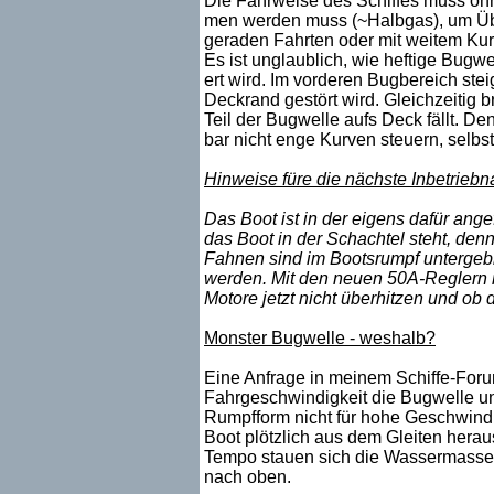
Die Fahrweise des Schiffes muss oh
men werden muss (~Halbgas), um Über
geraden Fahrten oder mit weitem Kurv
Es ist unglaublich, wie heftige Bugw
ert wird. Im vorderen Bugbereich stei
Deckrand gestört wird. Gleichzeitig br
Teil der Bugwelle aufs Deck fällt. De
bar nicht enge Kurven steuern, selbst
Hinweise füre die nächste Inbetrieb
Das Boot ist in der eigens dafür ang
das Boot in der Schachtel steht, denn
Fahnen sind im Bootsrumpf untergebr
werden. Mit den neuen 50A-Reglern m
Motore jetzt nicht überhitzen und ob 
Monster Bugwelle - weshalb?
Eine Anfrage in meinem Schiffe-Foru
Fahrgeschwindigkeit die Bugwelle unhe
Rumpfform nicht für hohe Geschwindig
Boot plötzlich aus dem Gleiten herau
Tempo stauen sich die Wassermasse
nach oben.