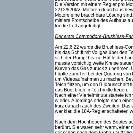
Die Version mit einem Regler pro M
2212/820kV- Motoren duurchaus bewä
Motore eine brauchbare Lösung sind.
mittlere Frontscheibe des Aufbaus a
für die Luft angefertigt.
Der erste Commodore-Brushless-Fah
Am 22.6.22 wurde die Brushless-Com
bis das Schiff mit Vollgas über den Te
sich der Rumpf bis zur Hälfte der Län
musste vorsichtig weite Kreise steuer
Kurven das Gas zurück zu nehmen. 
hüpfte zum Teil bei der Querung von 
um Videoaufnahmen zu machen. Bevor
Teich flitzen, um den Bildausschnitt 
das Boot blieb in Teichmitte liegen.
Nach einer Viertelminute startete ich
wieder. Allerdings erfolgte nach eine
kurz danach auch des Zweiten. Das wi
war klar, die 18A-Regler schalteten 
Nach dem Hochheben des Bootes au
berührt. Sie waren sehr warm, einer
der schon nach dem Einbau auffällig 