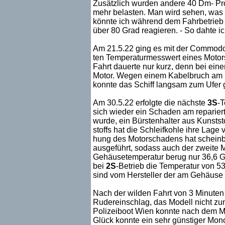
Zusätzlich wurden andere 40 Dm- Pro
mehr belasten. Man wird sehen, was 
könnte ich während dem Fahrbetrieb 
über 80 Grad reagieren. - So dahte ic
Am 21.5.22 ging es mit der Commodor
ten Temperaturmesswert eines Motors a
Fahrt dauerte nur kurz, denn bei ein
Motor. Wegen einem Kabelbruch am Mo
konnte das Schiff langsam zum Ufer 
Am 30.5.22 erfolgte die nächste
3S
-T
sich wieder ein Schaden am repariert
wurde, ein Bürstenhalter aus Kunststo
stoffs hat die Schleifkohle ihre Lage 
hung des Motorschadens hat scheinba
ausgeführt, sodass auch der zweite 
Gehäusetemperatur berug nur 36,6 Gr
bei
2S
-Betrieb die Temperatur von 
sind vom Hersteller der am Gehäuse
Nach der wilden Fahrt von 3 Minuten 
Rudereinschlag, das Modell nicht zum
Polizeiboot Wien konnte nach dem 
Glück konnte ein sehr günstiger Mon