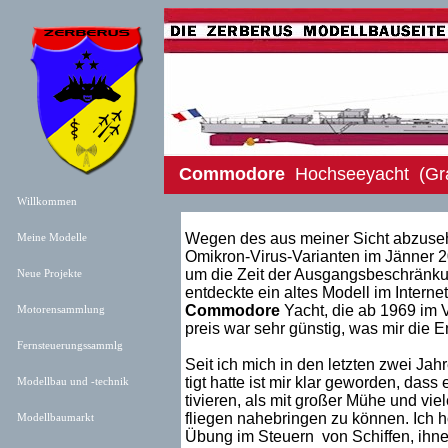
Commodore
Hochseeyacht (Grau
Willkommen
Wegen des aus meiner Sicht abzuseh
Meine Modelle
Omikron-Virus-Varianten im Jänner 20
um die Zeit der Ausgangsbeschränkun
Neue Projekt
e
entdeckte ein altes Modell im Interne
Commodore
Yacht, die ab 1969 im V
Motorensammlung
preis war sehr günstig, was mir die En
Fernsteuerungssammlg
Seit ich mich in den letzten zwei Jah
tigt hatte ist mir klar geworden, dass 
Modellbau und -technik
tivieren, als mit großer Mühe und vi
fliegen nahebringen zu können. Ich ho
Modellbaumarkt
Übung im Steuern von Schiffen, ihne