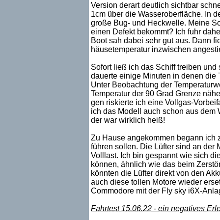
Version derart deutlich sichtbar schne
1cm über die Wasseroberfläche. In den
große Bug- und Heckwelle. Meine Sorg
einen Defekt bekommt? Ich fuhr daher
Boot sah dabei sehr gut aus. Dann fie
häusetemperatur inzwischen angestiege
Sofort ließ ich das Schiff treiben un
dauerte einige Minuten in denen die T
Unter Beobachtung der Temperaturwerte
Temperatur der 90 Grad Grenze näher
gen riskierte ich eine Vollgas-Vorbei
ich das Modell auch schon aus dem W
der war wirklich heiß!
Zu Hause angekommen begann ich zwei
führen sollen. Die Lüfter sind an de
Volllast. Ich bin gespannt wie sich 
können, ähnlich wie das beim Zerstör
könnten die Lüfter direkt von den Ak
auch diese tollen Motore wieder erset
Commodore mit der Fly sky i6X-Anla
Fahrtest 15.06.22 - ein negatives Er