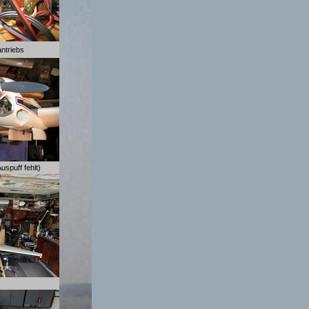
antriebs
uspuff fehlt)