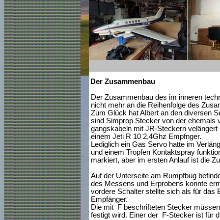
Der Zusammenbau
Der Zusammenbau des im inneren techni
nicht mehr an die Reihenfolge des Zusa
Zum Glück hat Albert an den diversen S
sind Simprop Stecker von der ehemals v
gangskabeln mit JR-Steckern velängert 
einem Jeti R 10 2,4Ghz Empfnger.
Lediglich ein Gas Servo hatte im Verl
und einem Tropfen Kontaktspray funktion
markiert, aber im ersten Anlauf ist die 
Auf der Unterseite am Rumpfbug befinde
des Messens und Erprobens konnte ermit
vordere Schalter stellte sich als für das
Empfänger.
Die mit F beschrifteten Stecker müssen
festigt wird. Einer der F-Stecker ist f