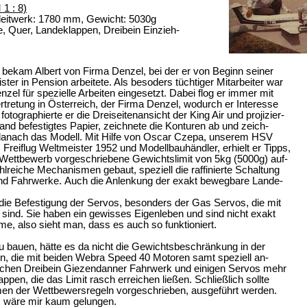
1 : 8)
eitwerk: 1780 mm, Gewicht: 5030g
, Quer, Landeklappen, Dreibein Einzieh-
 bekam Albert von Firma Denzel, bei der er von Beginn seiner
r in Pension arbeitete. Als besoders tüchtiger Mitarbeiter war
l für spezielle Arbeiten eingesetzt. Dabei flog er immer mit
retung in Österreich, der Firma Denzel, wodurch er Interesse
tographierte er die Dreiseitenansicht der King Air und projizier-
Wand befestigtes Papier, zeichnete die Konturen ab und zeich-
e danach das Modell. Mit Hilfe von Oscar Czepa, unserem HSV
Freiflug Weltmeister 1952 und Modellbauhändler, erhielt er Tipps,
Wettbewerb vorgeschriebene Gewichtslimit von 5kg (5000g) auf-
lreiche Mechanismen gebaut, speziell die raffinierte Schaltung
nd Fahrwerke. Auch die Anlenkung der exakt bewegbare Lande-
 die Befestigung der Servos, besonders der Gas Servos, die mit
ind. Sie haben ein gewisses Eigenleben und sind nicht exakt
me, also sieht man, dass es auch so funktioniert.
u bauen, hätte es da nicht die Gewichtsbeschränkung in der
 die mit beiden Webra Speed 40 Motoren samt speziell an-
ischen Dreibein Giezendanner Fahrwerk und einigen Servos mehr
ppen, die das Limit rasch erreichen ließen. Schließlich sollte
men der Wettbewersregeln vorgeschrieben, ausgeführt werden.
s wäre mir kaum gelungen.