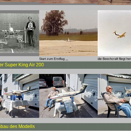
Start zum Erstflug ,,,
die Beechcraft fliegt h
er Super King Air 200
nbau des Modells