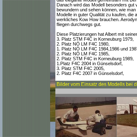
Danach wird das Modell besonders gut ve
bewundern und sehen können, wie man 
Modelle in guter Qualität zu kaufen, die
werkliches Kow How brauchen. Aerodynam
fliegen durchwegs gut.
Diese Platzierungen hat Albert mit seiner 
3. Platz STM F4C in Korneuburg 1979,
2. Platz NÖ LM F4C 1980,
1. Platz NÖ LM F4C 1984,1986 und 198
2. Platz NÖ LM F4C 1985,
2. Platz STM F4C in Korneuburg 1989,
1.Platz F4C 2004 in Günselsdorf,
3. Platz STM F4C 2005,
2. Platz F4C 2007 in Günselsdorf,
Bilder vom Einsatz des Modells bei 