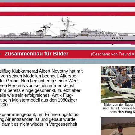
 200 - Zusammenbau für Bilder
(Geschenk von Freund Al
ellflug Klubkamerad Albert Novotny hat mit
 von seinen Modellen beendet. Altersbe-
er Grund. Nun beginnt er in seiner Werk-
eren Herzens von seinen immer selbst
m bereits einige geschenkt, zuletzt aber
e wie sein erfolgreiches Antik Flug-
zt sein Meistermodell aus den 1980ziger
 200.
Bilder von der Super K
und Hans Hnoyskly b
beim HSV Burg K
ir zusammengebaut, um Erinnerungsfotos
ing Air entstanden ist und gebaut wurde
damit es nicht wieder in Vergessenheit