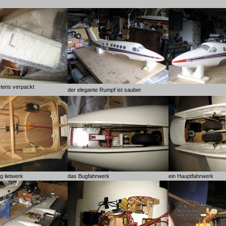
stens verpackt
der elegante Rumpf ist sauber
g lietwerk
das Bugfahrwerk
ein Hauptfahrwerk