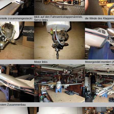
blick auf den Fahrwerksklappenántrieb,
henteile zusammengesteckt
die Winde des Klappen
Servo links
Motor links
Motorgondel montiert (A
 erstem Zusammenbau