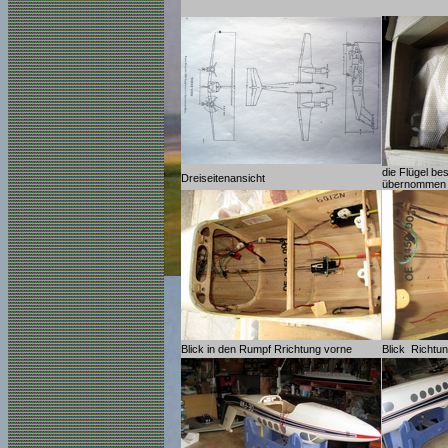
die Flügel be
Dreiseitenansicht
übernommen
Blick in den Rumpf Rrichtung vorne
Blick Richtun