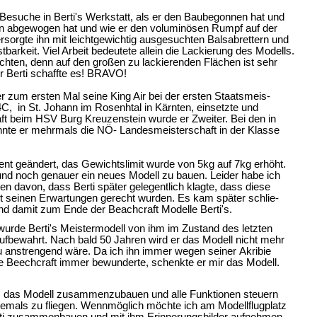
 Besuche in Berti's Werkstatt, als er den Baubegonnen hat und
hen abgewogen hat und wie er den voluminösen Rumpf auf der
rsorgte ihn mit leichtgewichtig ausgesuchten Balsabrettern und
stbarkeit. Viel Arbeit bedeutete allein die Lackierung des Modells.
hten, denn auf den großen zu lackierenden Flächen ist sehr
er Berti schaffte es! BRAVO!
zum ersten Mal seine King Air bei der ersten Staatsmeis-
F4C, in St. Johann im Rosenhtal in Kärnten, einsetzte und
aft beim HSV Burg Kreuzenstein wurde er Zweiter. Bei den in
nte er mehrmals die NÖ- Landesmeisterschaft in der Klasse
t geändert, das Gewichtslimit wurde von 5kg auf 7kg erhöht.
nd noch genauer ein neues Modell zu bauen. Leider habe ich
 davon, dass Berti später gelegentlich klagte, dass diese
t seinen Erwartungen gerecht wurden. Es kam später schlie-
d damit zum Ende der Beachcraft Modelle Berti's.
urde Berti's Meistermodell von ihm im Zustand des letzten
aufbewahrt. Nach bald 50 Jahren wird er das Modell nicht mehr
zu anstrengend wäre. Da ich ihn immer wegen seiner Akribie
e Beechcraft immer bewunderte, schenkte er mir das Modell.
ngt, das Modell zusammenzubauen und alle Funktionen steuern
 jemals zu fliegen. Wennmöglich möchte ich am Modellflugplatz
ti zusammenbauen und mit ihm Erinnerungsbilder aufnehmen.