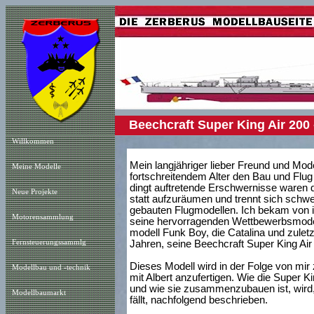
Beechcraft Super King Air
Willkommen
Mein langjähriger lieber Freund und Mod
Meine Modelle
fortschreitendem Alter den Bau und Flug
dingt auftretende Erschwernisse waren d
Neue Projekt
e
statt aufzuräumen und trennt sich schw
gebauten Flugmodellen. Ich bekam von ih
Motorensammlung
seine hervorragenden Wettbewerbsmodell
modell Funk Boy, die Catalina und zulet
Fernsteuerungssammlg
Jahren, seine Beechcraft Super King Air
Dieses Modell wird in der Folge von m
Modellbau und -technik
mit Albert anzufertigen. Wie die Super K
und wie sie zusammenzubauen ist, wird, 
Modellbaumarkt
fällt, nachfolgend beschrieben.