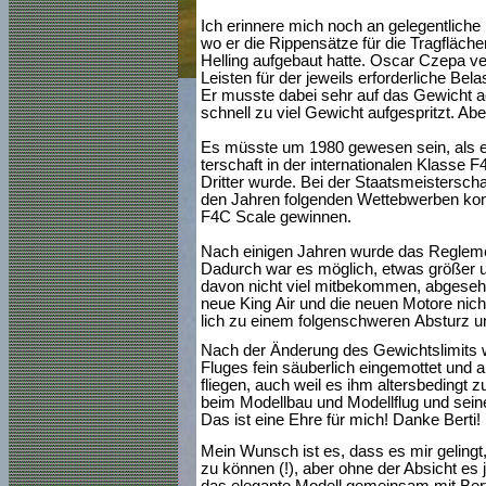
Ich erinnere mich noch an gelegentliche
wo er die Rippensätze für die Tragfläc
Helling aufgebaut hatte. Oscar Czepa ve
Leisten für der jeweils erforderliche Bela
Er musste dabei sehr auf das Gewicht ac
schnell zu viel Gewicht aufgespritzt. Ab
Es müsste um 1980 gewesen sein, als er 
terschaft in der internationalen Klasse 
Dritter wurde. Bei der Staatsmeistersch
den Jahren folgenden Wettebwerben kon
F4C Scale gewinnen.
Nach einigen Jahren wurde das Reglemen
Dadurch war es möglich, etwas größer u
davon nicht viel mitbekommen, abgesehen
neue King Air und die neuen Motore nich
lich zu einem folgenschweren Absturz un
Nach der Änderung des Gewichtslimits w
Fluges fein säuberlich eingemottet und 
fliegen, auch weil es ihm altersbedingt 
beim Modellbau und Modellflug und sein
Das ist eine Ehre für mich! Danke Berti!
Mein Wunsch
ist es, dass es mir geli
zu können (!), aber ohne der Absicht es
das elegante Modell gemeinsam mit Ber