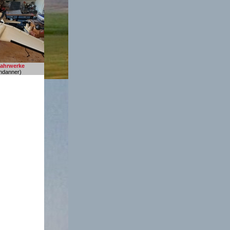
fahrwerke
ndanner)