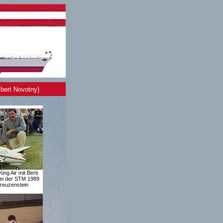
bert Novotny)
ing Air mit Berti
ei der STM 1989
reuzenstein