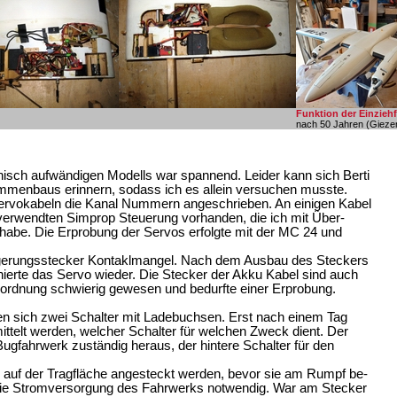
Funktion der Einzieh
nach 50 Jahren (Gieze
sch aufwändigen Modells war spannend. Leider kann sich Berti
mmenbaus erinnern, sodass ich es allein versuchen musste.
ervokabeln die Kanal Nummern angeschrieben. An einigen Kabel
erwendten Simprop Steuerung vorhanden, die ich mit Über-
habe. Die Erprobung der Servos erfolgte mit der MC 24 und
ängerungsstecker Kontaklmangel. Nach dem Ausbau des Steckers
ierte das Servo wieder. Die Stecker der Akku Kabel sind auch
Zuordnung schwierig gewesen und bedurfte einer Erprobung.
n sich zwei Schalter mit Ladebuchsen. Erst nach einem Tag
telt werden, welcher Schalter für welchen Zweck dient. Der
 Bugfahrwerk zuständig heraus, der hintere Schalter für den
 auf der Tragfläche angesteckt werden, bevor sie am Rumpf be-
ür die Stromversorgung des Fahrwerks notwendig. War am Stecker