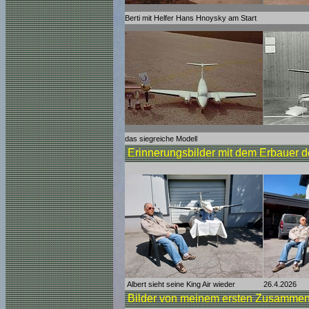
Berti mit Helfer Hans Hnoysky am Start
das siegreiche Modell
Erinnerungsbilder mit dem Erbauer d
Albert sieht seine King Air wieder
26.4.2026
Bilder von meinem ersten Zusamme