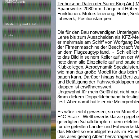
FMBC Austria
Technische Daten der Super King Air ( M 
Spannweite: 2080mm. Länge mit Höhenl
Funktionen: Motorsteuerung, Höhe, Seite
fahrwerk, Positionslampen
Modellflug und ÖAeC
Die für den Bau notwendigen Unterlagen
Links
Lehre bis zum Ausscheiden als KFZ-Meiste
er mehrmals am Schiff von Wolfgang Denze
der Firmenmaschine der Beechcracft Vert
an dem Flugzeugtyp fand. - Schließlich fo
te das Bild in seinem Keller auf an der 
nete dann alle Einzelteile auf und baut
Klubkollegen, Aerodynamik Spezialisten, 
wie man das große Modell für das beim 
bauen kann. Darüber hinaus hat Berti zah
und Betätigung der Fahrwerksklappen u
klappen ist erwähnenswert.
Ungewohnt für mein Gefühl ist nicht nur
3mm dickem Doppelklebeband befestigt s
fest. Aber damit hatte er nie Motorproble
Es wäre leicht gewesen, so ein Modell z
F4C Scale - Wettbewerbsklasse gegeben,
gefertigten Schalldämpfern, dem elektr
für die geteilten Lande- und Fahrwerkskla
das Modell so vorbildgetreu als im Rah
Das alles gelang Albert hervorragend, e