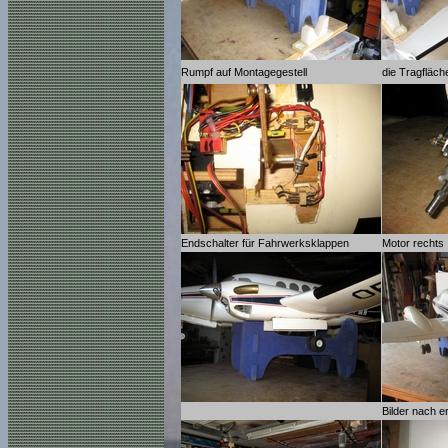
Rumpf auf Montagegestell
die Tragfläc
Endschalter für Fahrwerksklappen
Motor rechts
Bilder nach