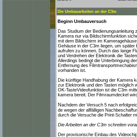
Die Umbauarbeiten an der C3m
Beginn Umbauversuch
Das Studium der Bedienungsanleitung z
Kamera nur via Bildschirmfunktion sich
mit dem Bildschirm im Kameragehäuse 
Gehäuse in der C3m liegen, um später 
aufrufen zu können. Durch das lange Fl
und Verdrehen der Elektronik die Taste
Allerdings bedingt die Unterbringung d
Entfernung des Filmtransportmechabismu
vorhanden ist.
Die künftige Handhabung der Kamera ka
zur Elektronik und den Tasten möglic
OK-TasteVideofunktion ist die C3m mitt
kamera bereit. Der Filmraumdeckel wir
N
achdem der Versuch 5 nach erfolgreic
de wegen der allfälligen Nachbeschaffu
durch die Versuche die Print-Schalter r
Die Arbeiten an der C3m schreiten vora
Der provisorische Einbau des Videochips