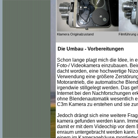
Klamera Originalzustand
Filmführung 
Die Umbau - Vorbereitungen
Schon lange plagt mich die Idee, in
Foto-/ Videokamera einzubauen. Beim
dacht worden, eine hochwertige Nizo
Verwendung eine größere Zerstörung 
Motorantrieb, die automatische Ble
irgendwie stillgelegt werden. Das geht
Internet bei den Nachforschungen er
ohne Blendenautomatik wesentlich ein
C3m Kamera zu erstehen und sie zu
Jedoch drängt sich eine weitere Frag
kamera gefunden werden kann. Immer
damit er mit dem Videochip vor dem Bi
enraum untergebracht werden kann. D
einem im Kameragehäuse montierten 