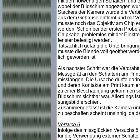
mit den notwendigen Schaltern und ei
wobei der Bildschirm abgezogen wurd
Steckers der Kamera wurde die Ver
aus dem Gehäuse entfernt und mit Vo
musste noch das Objektiv am Chip en
werden. Schon bei der ersten Probe w
Chipkabel problemlos mit der Elektro
fenster befestigt werden.
Tatsächlich gelang die Unterbringung
musste die Blende voll geöffnet werd
lich geworden ist.
Als nächster Schritt war die Verdrah
Messgerät an den Schaltern am Print 
misslangen. Die Ursache dürfte darin
und deren Kontakte am Print kaum err
zu einer Beschädigung gekommen sein
Bildschirm sichtbar war. Allerdings i
sungsbild erschien.
Zusammengefasst ist die Kamera un
zu beschaffen scheint unsinnig, da de
Versuch 6
Infolge des missglückten Versuchs 5 
für die Verwendung externer Schalter