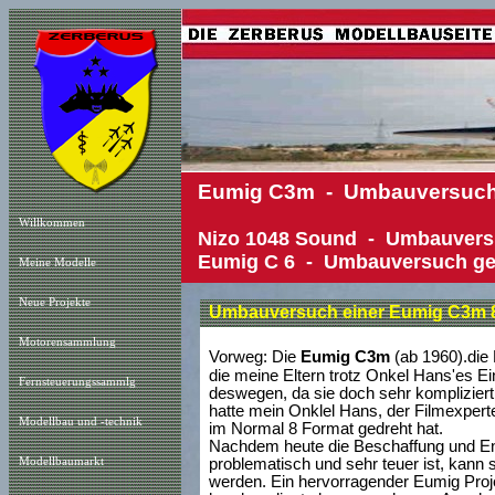
Eumig C3m - Umbauversuch
Willkommen
Nizo 1048 Sound - Umbauversu
Eumig C 6 - Umbauversuch
ge
Meine Modelle
Neue Projekt
e
Umbauversuch einer Eumig C3m 8
Motorensammlung
Vorweg: Die
Eumig C3m
(ab 1960).die 
die meine Eltern trotz Onkel Hans'es Ei
Fernsteuerungssammlg
deswegen, da sie doch sehr komplizier
hatte mein Onklel Hans, der Filmexperte
Modellbau und -technik
im Normal 8 Format gedreht hat.
Nachdem heute die Beschaffung und E
Modellbaumarkt
problematisch und sehr teuer ist, kann
werden. Ein hervorragender Eumig Proje