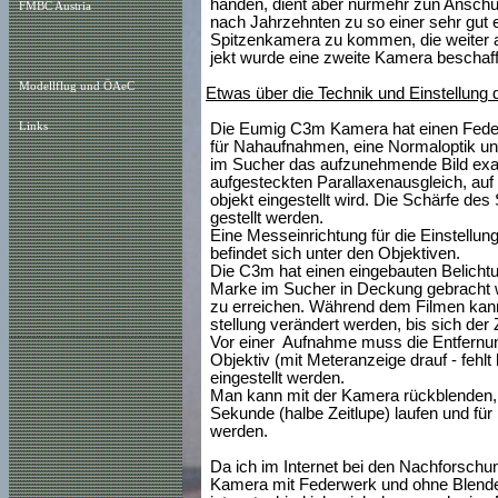
handen, dient aber nurmehr zun Anschue
FMBC Austria
nach Jahrzehnten zu so einer sehr gut e
Spitzenkamera zu kommen, die weiter a
jekt wurde eine zweite Kamera beschaff
Modellflug und ÖAeC
Etwas über die Technik und Einstellung
Links
Die Eumig C3m Kamera hat einen Federw
für Nahaufnahmen, eine Normaloptik und
im Sucher das aufzunehmende Bild exak
aufgesteckten Parallaxenausgleich, au
objekt eingestellt wird. Die Schärfe de
gestellt werden.
Eine Messeinrichtung für die Einstellun
befindet sich unter den Objektiven.
Die C3m hat einen eingebauten Belicht
Marke im Sucher in Deckung gebracht 
zu erreichen. Während dem Filmen kann
stellung verändert werden, bis sich der
Vor einer Aufnahme muss die Entfernun
Objektiv (mit Meteranzeige drauf - fehlt
eingestellt werden.
Man kann mit der Kamera rückblenden, s
Sekunde (halbe Zeitlupe) laufen und für 
werden.
Da ich im Internet bei den Nachforschu
Kamera mit Federwerk und ohne Blenden