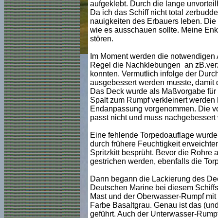
aufgeklebt. Durch die lange unvorteil
Da ich das Schiff nicht total zerbud
nauigkeiten des Erbauers leben. Di
wie es ausschauen sollte. Meine Enk
stören.
Im Moment werden die notwendigen Arb
Regel die Nachklebungen an zB.verz
konnten. Vermutlich infolge der Durc
ausgebessert werden musste, damit 
Das Deck wurde als Maßvorgabe für 
Spalt zum Rumpf verkleinert werden k
Endanpassung vorgenommen. Die vom
passt nicht und muss nachgebessert w
Eine fehlende Torpedoauflage wurde d
durch frühere Feuchtigkeit erweichten
Spritzkitt besprüht. Bevor die Rohr
gestrichen werden, ebenfalls die To
Dann begann die Lackierung des Dec
Deutschen Marine bei diesem Schiff
Mast und der Oberwasser-Rumpf mit R
Farbe Basaltgrau. Genau ist das (un
geführt. Auch der Unterwasser-Rumpf 