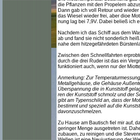
die Pflanzen mit den Propelern abzus
Dann gab ich voll Retour und wieder 
das Wiesel wieder frei, aber dioe Mo
nung lag bei 7,9V. Dabei beließ ich
Nachdem ich das Schiff aus dem Wass
ab und fand sie nicht sonderlich hei
nahe dem hitzegefährdeten Bürstenla
Zwischen den Schnellfahrten erprobte 
durch die drei Ruder ist das ein Verg
funktioniert auch, wenn nur der Miotte
Anmerkung: Zur Temperaturmessung p
Metallgehäuse, die Gehäuse Außentem
Überspannung die in Kunststoff gelag
ren der Kunststoff schmolz und der Sc
gibt am Typenschild an, dass der Mot
bestimmt und speziell auf die Kunstst
davonzuschmelzen.
Zu Hause am Bautisch fiel mir auf, 
geringer Menge ausgetreten ist. Dahe
zubauen, zu reinigen und die Steven
Wellen ist eine Neujustierung der We