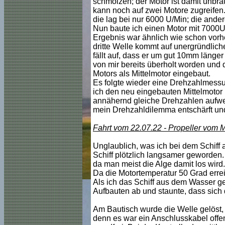
schmolzen; der Motor ist damit unb
kann noch auf zwei Motore zugreifen
die lag bei nur 6000 U/Min; die ande
Nun baute ich einen Motor mit 7000U
Ergebnis war ähnlich wie schon vorhe
dritte Welle kommt auf unergründlic
fällt auf, dass er um gut 10mm länger
von mir bereits überholt worden und 
Motors als Mittelmotor eingebaut.
Es folgte wieder eine Drehzahlmessung
ich den neu eingebauten Mittelmotor 
annähernd gleiche Drehzahlen aufwei
mein Drehzahldilemma entschärft und 
Fahrt vom 22.07.22 - Propeller vom Mi
Unglaublich, was ich bei dem Schiff a
Schiff plötzlich langsamer geworden.
da man meist die Alge damit los wird. 
Da die Motortemperatur 50 Grad errei
Als ich das Schiff aus dem Wasser geh
Aufbauten ab und staunte, dass sich de
Am Bautisch wurde die Welle gelöst, s
denn es war ein Anschlusskabel offenb