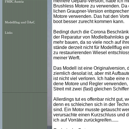
meinere Gepard-Version, habe ich mic
FMBC Austria
Brushless Motore zu verwenden. Da d
lichen Graupner-Version entsprechen
Motore verwenden. Das hat den Vortei
boot besser zurecht kommen kann.
Modellflug und ÖAeC
Bedingt durch die Corona Beschränk
Links
der Reparatur von Modlelbahnloks ge
mehr bauen, da so viele noch auf ihr
stände derzeit nicht für Modellflug e
zu restaurierenden Wiesel entschloss
meiner Werft.
Das Modell ist eine Originalversion, d
ziemlich desolat ist, aber mit Aufbau
ist nicht viel verloren. Ich habe ein
dene Motore und Regler verwenden, 
Streit mit zwei (fast) gleichen Schiffe
Allerdings tut es offenbar nicht gut, 
denn es schleichen sich in der Techni
sind. Ein Motor musste getauscht wer
verursachte einen Kurzschluss und d
ich auf Vorräte zurückgreifen......