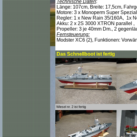
Technische Daten
:
Länge: 107cm, Breite: 17,5cm, Fahrg
Motore: 3 x Monoperm Super Spezial,
Regler: 1 x New Rain 35/160A, 1x N
Akku: 2 x 2S 3000 XTRON parallel ,
Propeller: 3 je 40mm Dm., 2 gegenläu
Fernsteuerung:
Modster XC6 (2), Funktionen: Vorwärt
Das Schnellboot ist fertig
Wiesel nr. 2 ist fertig