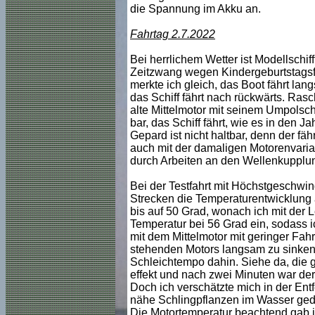
die Spannung im Akku an.
Fahrtag 2.7.2022
Bei herrlichem Wetter ist Modellschi
Zeitzwang wegen Kindergeburtstagsf
merkte ich gleich, das Boot fährt la
das Schiff fährt nach rückwärts. Ras
alte Mittelmotor mit seinem Umpolschal
bar, das Schiff fährt, wie es in den J
Gepard ist nicht haltbar, denn der fähr
auch mit der damaligen Motorenvariant
durch Arbeiten an den Wellenkupplun
Bei der Testfahrt mit Höchstgeschwi
Strecken die Temperaturentwicklung 
bis auf 50 Grad, wonach ich mit der 
Temperatur bei 56 Grad ein, sodass 
mit dem Mittelmotor mit geringer Fah
stehenden Motors langsam zu sinken. 
Schleichtempo dahin. Siehe da, die g
effekt und nach zwei Minuten war der
Doch ich verschätzte mich in der Ent
nähe Schlingpflanzen im Wasser ged
Die Motortemperatur beachtend gab ic