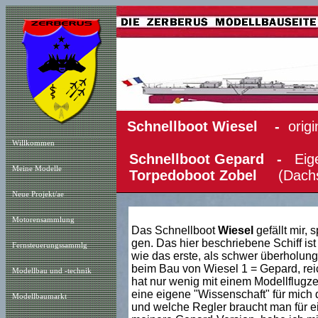
Schnell
boot Wiesel -
orig
Willkommen
Schnellboot Gepard
-
Eig
Meine Modelle
Torpedoboot Zobel
(Dach
Neue Projekt
/a
e
Motorensammlung
Das Schnellboot
Wiesel
gefällt mir, 
gen. Das hier beschriebene Schiff is
Fernsteuerungssammlg
wie das erste, als schwer überholung
beim Bau von Wiesel 1 = Gepard, reic
Modellbau und -technik
hat nur wenig mit einem Modellflugzeu
eine eigene "Wissenschaft" für mich 
Modellbaumarkt
und welche Regler braucht man für ei