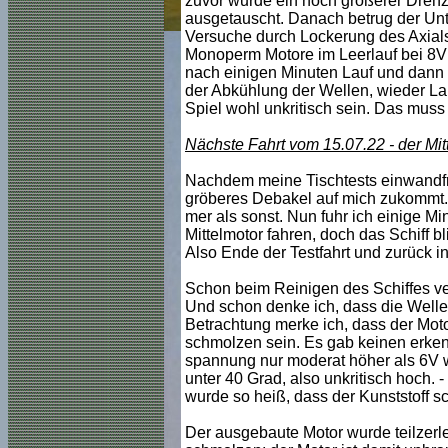
zuvor wurde ein noch größerer Drehza
ausgetauscht. Danach betrug der Unt
Versuche durch Lockerung des Axialsp
Monoperm Motore im Leerlauf bei 8V c
nach einigen Minuten Lauf und dann d
der Abkühlung der Wellen, wieder Lau
Spiel wohl unkritisch sein. Das mus
Nächste Fahrt vom 15.07.22 - der Mit
Nachdem meine Tischtests einwandfre
gröberes Debakel auf mich zukommt. 
mer als sonst. Nun fuhr ich einige Mi
Mittelmotor fahren, doch das Schiff b
Also Ende der Testfahrt und zurück in
Schon beim Reinigen des Schiffes ver
Und schon denke ich, dass die Welle s
Betrachtung merke ich, dass der Motor
schmolzen sein. Es gab keinen erken
spannung nur moderat höher als 6V w
unter 40 Grad, also unkritisch hoch. -
wurde so heiß, dass der Kunststoff s
Der ausgebaute Motor wurde teilzerleg