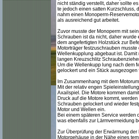
nicht ständig verstellt, daher sollte 
te jedoch einen satten Kurzschluss, d
nahm einen Monoperm-Reservemotor u
als ausreichend gut arbeitet.
Zuvor musste der Monoperm mit seine
Schrauben ist da nicht, daher wurde 
dem angefertigten Holzstück zur Bef
Motorträger festzuschrauben musste 
Wellenkupplung abgebaut ist. Damit
langen Kreuzschlitz Schraubenzieher
Um die Wellenkupp lung nach dem M
gelockert und ein Stück ausgezogen
Im Zusammenhang mit dem Motorumbau
Mit der relativ engen Spieleinstellu
Axailspiel. Die Motore kommen damit
Druck auf die Motore kommt, werden n
Schrauben gelockert und wieder festg
Motor und Wellen ein.
Bei einem späteren Service werden di
was ebenfalls zur Lärmvermeidung be
Zur Überprüfung der Erwärmung der M
Motorgehäuse in der Nähe eines tempe