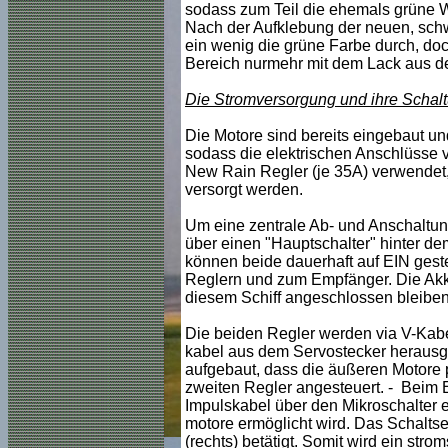
sodass zum Teil die ehemals grüne Was
Nach der Aufklebung der neuen, schw
ein wenig die grüne Farbe durch, doc
Bereich nurmehr mit dem Lack aus d
Die Stromversorgung und ihre Schal
Die Motore sind bereits eingebaut u
sodass die elektrischen Anschlüsse
New Rain Regler (je 35A) verwendet,
versorgt werden.
Um eine zentrale Ab- und Anschaltun
über einen "Hauptschalter" hinter de
können beide dauerhaft auf EIN geste
Reglern und zum Empfänger. Die Akk
diesem Schiff angeschlossen bleiben
Die beiden Regler werden via V-Kab
kabel aus dem Servostecker herausg
aufgebaut, dass die äußeren Motore p
zweiten Regler angesteuert. - Beim 
Impulskabel über den Mikroschalter e
motore ermöglicht wird. Das Schaltse
(rechts) betätigt. Somit wird ein stro