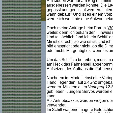
Am Modell war nur am Bug ein minima
ausgebessert werden konnte. Die Lac
gepasst und gemischt werden.- Intere
wann gebaut? Und ist es einem Vorb
werde ich wohl nie eine Antwort be
Doch meine Anfrage beim Forum "
RC
weiter, denn ich bekam den Hinweis 
Und tatsächlich fand ich ein Schiff,
Mir ist es recht, so wie es ist, und i
bild entspricht oder nicht, ob die D
oder nicht. Mir genügt es, wenn es a
Um das Schiff zu betreiben, muss 
am Heck das Fahnenseil abgenommen
Aufsetzen des Aufbaus die Fahnense
Nachdem im Modell einst eine Variop
Hand liegenden, auf 2,4Ghz umgebau
wenden. Mit dem alten
Varioprop12
-
geblieben. Jüngere Servos wurden e
kann.
Als Antriebsakkus werden wegen der
verwendet.
Im Schiff war eine magere Beleuchtun