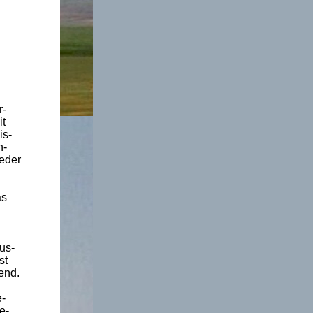
r-
it
is-
n-
eder
as
us-
st
end.
e-
e-