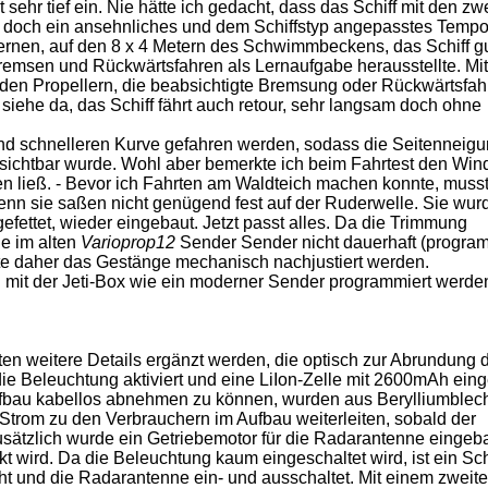
 sehr tief ein. Nie hätte ich gedacht, dass das Schiff mit den zw
doch ein ansehnliches und dem Schiffstyp angepasstes Temp
ernen, auf den 8 x 4 Metern des Schwimmbeckens, das Schiff g
remsen und Rückwärtsfahren als Lernaufgabe herausstellte. Mit
den Propellern, die beabsichtigte Bremsung oder Rückwärtsfah
siehe da, das Schiff fährt auch retour, sehr langsam doch ohne
d schnelleren Kurve gefahren werden, sodass die Seitenneig
t sichtbar wurde. Wohl aber bemerkte ich beim Fahrtest den Win
ten ließ. - Bevor ich Fahrten am Waldteich machen konnte, muss
denn sie saßen nicht genügend fest auf der Ruderwelle. Sie wur
fettet, wieder eingebaut. Jetzt passt alles. Da die Trimmung
e im alten
Varioprop12
Sender Sender nicht dauerhaft (program
ste daher das Gestänge mechanisch nachjustiert werden.
it der Jeti-Box wie ein moderner Sender programmiert werden
n weitere Details ergänzt werden, die optisch zur Abrundung 
e Beleuchtung aktiviert und eine LiIon-Zelle mit 2600mAh eing
bau kabellos abnehmen zu können, wurden aus Berylliumblec
n Strom zu den Verbrauchern im Aufbau weiterleiten, sobald der
sätzlich wurde ein Getriebemotor für die Radarantenne eingeba
 wird. Da die Beleuchtung kaum eingeschaltet wird, ist ein Sc
ht und die Radarantenne ein- und ausschaltet. Mit einem zweit