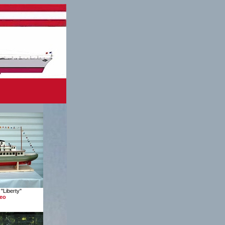
"Liberty"
deo