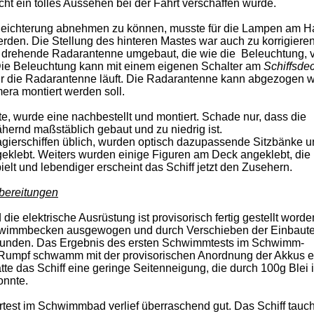
ht ein tolles Aussehen bei der Fahrt verschaffen würde.
rleichterung abnehmen zu können, musste für die Lampen am H
rden. Die Stellung des hinteren Mastes war auch zu korrigieren
e drehende Radarantenne umgebaut, die wie die Beleuchtung, 
. Die Beleuchtung kann mit einem eigenen Schalter am
Schiffsde
r die Radarantenne läuft. Die Radarantenne kann abgezogen w
ra montiert werden soll.
te, wurde eine nachbestellt und montiert. Schade nur, dass die
hernd maßstäblich gebaut und zu niedrig ist.
ierschiffen üblich, wurden optisch dazupassende Sitzbänke u
fgeklebt. Weiters wurden einige Figuren am Deck angeklebt, die
lt und lebendiger erscheint das Schiff jetzt den Zusehern.
bereitungen
e elektrische Ausrüstung ist provisorisch fertig gestellt worde
hwimmbecken ausgewogen und durch Verschieben der Einbaut
efunden. Das Ergebnis des ersten Schwimmtests im Schwimm-
Rumpf schwamm mit der provisorischen Anordnung der Akkus e
te das Schiff eine geringe Seitenneigung, die durch 100g Blei 
onnte.
test im Schwimmbad verlief überraschend gut. Das Schiff tauch