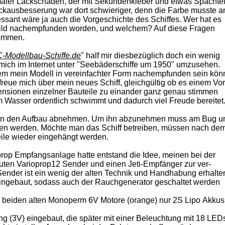
ler Lackschaden, der mit Sekundenkleber und etwas Spachtelk
kausbesserung war dort schwieriger, denn die Farbe musste a
ssant wäre ja auch die Vorgeschichte des Schiffes. Wer hat es
ild nachempfunden worden, und welchem? Auf diese Fragen
kommen.
-Modellbau-Schiffe.de
" half mir diesbezüglich doch ein wenig
mich im Internet unter "Seebäderschiffe um 1950" umzusehen.
 dem mein Modell in vereinfachter Form nachempfunden sein kön
ch freue mich über mein neues Schiff, gleichgültig ob es einem Vor
imensionen einzelner Bauteile zu einander ganz genau stimmen
m Wasser ordentlich schwimmt und dadurch viel Freude bereitet
man den Aufbau abnehmen. Um ihn abzunehmen muss am Bug u
 werden. Möchte man das Schiff betreiben, müssen nach de
ile wieder eingehängt werden.
rop Empfangsanlage hatte entstand die Idee, meinen bei der
ten Varioprop12 Sender und einen Jeti-Empfänger zur ver-
Sender ist ein wenig der alten Technik und Handhabung erhalte
ingebaut, sodass auch der Rauchgenerator geschaltet werden
 beiden alten Monoperm 6V Motore (orange) nur 2S Lipo Akkus
g (3V) eingebaut, die später mit einer Beleuchtung mit 18 LED