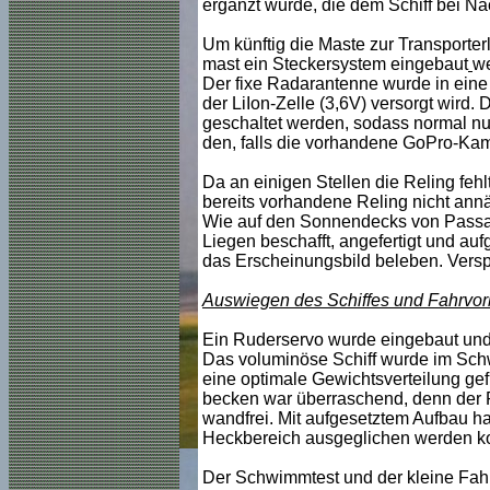
ergänzt wurde, die dem Schiff bei Nac
Um künftig die Maste zur Transporte
mast ein Steckersystem eingebaut
we
Der fixe Radarantenne wurde in ein
der LiIon-Zelle (3,6V) versorgt wird
geschaltet werden, sodass normal nu
den, falls die vorhandene GoPro-Kame
Da an einigen Stellen die Reling fehl
bereits vorhandene Reling nicht annä
Wie auf den Sonnendecks von Passag
Liegen beschafft, angefertigt und au
das Erscheinungsbild beleben. Verspie
Auswiegen des Schiffes und Fahrvor
Ein Ruderservo wurde eingebaut und di
Das voluminöse Schiff wurde im Sc
eine optimale Gewichtsverteilung g
becken war überraschend, denn der 
wandfrei. Mit aufgesetztem Aufbau hat
Heckbereich ausgeglichen werden k
Der Schwimmtest und der kleine Fahr