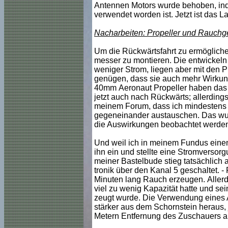
Antennen Motors wurde behoben, in
verwendet worden ist. Jetzt ist das 
Nacharbeiten: Propeller und Rauchg
Um die Rückwärtsfahrt zu ermöglichen
messer zu montieren. Die entwickeln 
weniger Strom, liegen aber mit den Pr
genügen, dass sie auch mehr Wirkung
40mm Aeronaut Propeller haben das Pr
jetzt auch nach Rückwärts; allerdings 
meinem Forum, dass ich mindestens 4
gegeneinander austauschen. Das wurd
die Auswirkungen beobachtet werde
Und weil ich in meinem Fundus einen 
ihn ein und stellte eine Stromversor
meiner Bastelbude stieg tatsächlich 
tronik über den Kanal 5 geschaltet. 
Minuten lang Rauch erzeugen. Allerd
viel zu wenig Kapazität hatte und se
zeugt wurde. Die Verwendung eines A
stärker aus dem Schornstein heraus, 
Metern Entfernung des Zuschauers au