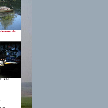
n Konstantin
te Schiff
-