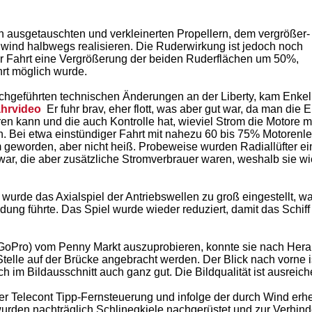
den ausgetauschten und verkleinerten Propellern, dem vergrößer-
ind halbwegs realisieren. Die Ruderwirkung ist jedoch noch
er Fahrt eine Vergrößerung der beiden Ruderflächen um 50%,
rt möglich wurde.
rchgeführten technischen Änderungen an der Liberty, kam Enkel
hrvideo
Er fuhr brav, eher flott, was aber gut war, da man die E
 kann und die auch Kontrolle hat, wieviel Strom die Motore m
. Bei etwa einstündiger Fahrt mit nahezu 60 bis 75% Motorenle
geworden, aber nicht heiß. Probeweise wurden Radiallüfter ei
r, die aber zusätzliche Stromverbrauer waren, weshalb sie wi
wurde das Axialspiel der Antriebswellen zu groß eingestellt, w
g führte. Das Spiel wurde wieder reduziert, damit das Schiff
GoPro) vom Penny Markt auszuprobieren, konnte sie nach Hera
elle auf der Brücke angebracht werden. Der Blick nach vorne i
h im Bildausschnitt auch ganz gut. Die Bildqualität ist ausreich
r Telecont Tipp-Fernsteuerung und infolge der durch Wind erh
urden nachträglich Schlinegkiele nachgerüstet und zur Verhind