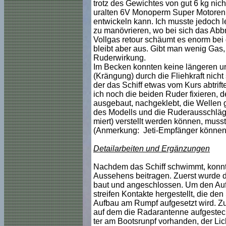
trotz des Gewichtes von gut 6 kg nicht
uralten 6V Monoperm Super Motoren 
entwickeln kann. Ich musste jedoch l
zu manövrieren, wo bei sich das Abb
Vollgas retour schäumt es enorm bei 
bleibt aber aus. Gibt man wenig Gas, 
Ruderwirkung.
Im Becken konnten keine längeren un
(Krängung) durch die Fliehkraft nich
der das Schiff etwas vom Kurs abtrif
ich noch die beiden Ruder fixieren, 
ausgebaut, nachgeklebt, die Wellen ge
des Modells und die Ruderausschläg
miert) verstellt werden können, mus
(Anmerkung: Jeti-Empfänger können m
Detailarbeiten und Ergänzungen
Nachdem das Schiff schwimmt, konnte
Aussehens beitragen. Zuerst wurde di
baut und angeschlossen. Um den Auf
streifen Kontakte hergestellt, die de
Aufbau am Rumpf aufgesetzt wird. Zu
auf dem die Radarantenne aufgesteckt
ter am Bootsrunpf vorhanden, der Lic