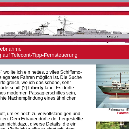
riebnahme
uf Telecont-Tipp-Fernsteuerung
 wollte ich ein nettes, ziviles Schiffsmo-
 elegantes Fahren möglich ist. Die Suche
folgreich, wo ich das schöne, sehr
äderschiff (?)
Liberty
fand. Es dürfte
es modernen Passagierschiffes sein,
fachte Nachempfindung eines ähnlichen
Fahrgastschiff 
uft, um es noch zu vervollständigen und
Fahrvi
ten. Dem Erbauer dürfte der hergestellte
 nicht dazu, diverse Details, die ein