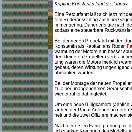
Kapitän Konstantin fährt die Liberty
Eine Retourfahrt läßt sich jetzt mit 
tem Ruderausschlag auch bei Gegenw
immer gering. Daher erfolgte nach d
sodass eine steuerbare Rückwärtsfah
Bei der neuen Probefahrt mit den du
Konstantin als Kapitän ans Ruder.
Fa
wärmung der Motore nun besser spüren
den kleineren Propellern verbrauchen
tung waren die Motore merklich warm 
gebaut, deren Wirkung ungenügend wa
abmontiert wurden.
Bei der Montage der neuen Propeller 
zu einer unangenehmen Geräuschbildun
wieder ruhig dahingleitet.
Um eine neue Billigkamera (ähnlich 
ziehen der Radar Antenne an deren St
nett und die zwei Offiziere machen sic
Nach der ersten Fahrerprobung mit de
lich starken Krängung des Modells, w