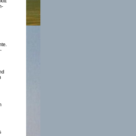
itt
n-
nte.
-
.
nd
m
n
s