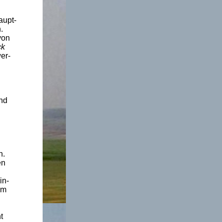
aupt-
.
von
ck
er-
nd
n.
en
in-
im
t