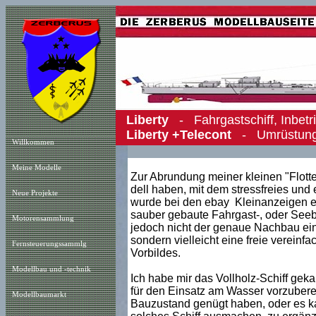
Liberty
- Fahrgastschiff, Inbet
Liberty +Telecont
- Umrüstung a
Willkommen
Meine Modelle
Zur Abrundung meiner kleinen "Flotte"
dell haben, mit dem stressfreies und
Neue Projekt
e
wurde bei den ebay Kleinanzeigen er
sauber gebaute Fahrgast-, oder Seeb
Motorensammlung
jedoch nicht der genaue Nachbau ein
sondern vielleicht eine freie verein
Fernsteuerungssammlg
Vorbildes.
Modellbau und -technik
Ich habe mir das Vollholz-Schiff geka
für den Einsatz am Wasser vorzuberei
Modellbaumarkt
Bauzustand genügt haben, oder es kam