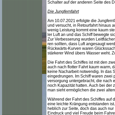
Schalter auf der anderen Seite des 
Die Jungfernfahrt
Am 10.07.2021 erfolgte die Jungfern
und versucht, in Retourfahrt hinaus 
wenig Leistung kommt eine kaum steu
ler Luft an und das Schiff bewegte si
Zur Verbesserung wurden Leitflächen 
ren sollten, dass Luft angesaugt wer
Rückwärts-Kurven waren Glückssach
stärkerer Wind übers Wasser weht. Zu
Die Fahrt des Schiffes ist mit den zw
auch nach flotter Fahrt kaum warm, d
keine Nacharbeit notwendig. In das S
eingedrungen. Im Schiff waren zwei 
versorgung untergebracht, die nach
noch Kapazität hatten. Auch bei der 
man sieht ermöglichen die zwei alte
Während der Fahrt des Schiffes auf d
eine leichte Krängung entstanden ist. 
heblich zur Seite, doch das auch nu
Eindruck und viel Freude beim Fahre