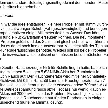
dem eine andere Befestigungsmethgode mit demmendem Mater
Laufgeräusch annehmbar.
enerator
, war die Idee entstanden, kleinere Propeller mit 40mm Durch-
vielleicht weniger Schub (Fahrgeschwindigkeit) und benötigen
opellerspitzen einige Millimeter tiefer im Wasser. Das könnte
 für die Rückwärtsfahrt erzeugen können. Die neu montierten
oblem gelöst und das Schiff fährt gleich schnell wie früher u
ist es dabei noch immer unsteuerbar. Vielleicht hilft der Tipp a
5° Ruderausschlag benötige. Weiters soll ich beide Propeller
e inzwischen alles realisiert und müssen bei der nächsten Fa
n.
Seuthe Raucherzeuger Nr 5 für Schiffe liegen hatte, baute ich
gung mit einen 5-zelligen 5,6V-NiMh-Akku her. Zumindest in
auch Rauch auf. Der Rauchgenerator wird mit einer Schaltelek-
- Richtwert: Mit 0,5ml Rauchöl kann der Rauchgenerator etwa 7
ings stellte sich heraus, dass der erstverwendete 700mAh-Akk
ine Betriebsspannung rasch abfiel, sodass nur wenig Rauch er-
kkus mit 2000mAh löste das Problem. Es raucht jetzt auch
jedoch ist die Rauchmenge nur für den Fahrbetrieb in einigen
sreichend (nur eine Minimallösung).