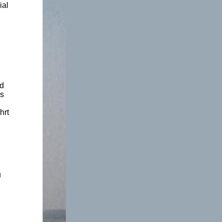
ial
nd
us
hrt
u