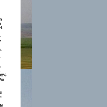
.
en
i
l-
-
e
.
n
r
-
 88%
Wie
ss
r-
ar