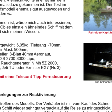
n. Vielleicht wollte er einst mit dem
 jemals dazu gekommen ist. Der Test im
iffsmodell ehemals gut ausgewogen und
den war.
n ist, würde mich auch interessieren,
 Ob es einst ein ähnelndes Schiff mit dem
ht sich meinem Wissen.
Fahrvideo Kapitä
gewicht: 6,05kg, Tiefgang ~70mm,
r Mast: 500mm,
ler: 3-Blatt 40mm Aeronaut,
 2S 2700-3000 Lipo,
 Rauchgenerator: NiMh 5Z 2000,
Jeti TU, oder Exmitter EX7 (Nr. 3)
mit einer Telecont Tipp-Fernsteuerung
das beleuchte
erlegungen zur Reaktivierung
reffen des Modells. Der Verkäufer ist mir vom Kauf des Schnell
Schiff wieder sehr gut verpackt auf die Reise zu mir geschickt.