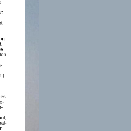
ei
o
ut
rt
ung
d,
te
den
-
.)
des
e-
h-
ut,
hal-
en