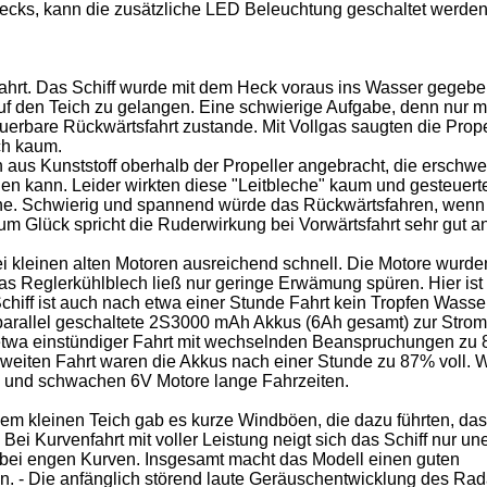
Decks, kann die zusätzliche LED Beleuchtung geschaltet werden
fahrt. Das Schiff wurde mit dem Heck voraus ins Wasser gegeb
auf den Teich zu gelangen. Eine schwierige Aufgabe, denn nur m
erbare Rückwärtsfahrt zustande. Mit Vollgas saugten die Prope
ch kaum.
aus Kunststoff oberhalb der Propeller angebracht, die erschwe
den kann. Leider wirkten diese "Leitbleche" kaum und gesteuert
e. Schwierig und spannend würde das Rückwärtsfahren, wenn
m Glück spricht die Ruderwirkung bei Vorwärtsfahrt sehr gut an
ei kleinen alten Motoren ausreichend schnell. Die Motore wurde
as Reglerkühlblech ließ nur geringe Erwämung spüren. Hier ist
chiff ist auch nach etwa einer Stunde Fahrt kein Tropfen Wasse
parallel geschaltete 2S3000 mAh Akkus (6Ah gesamt) zur Strom
 etwa einstündiger Fahrt mit wechselnden Beanspruchungen zu
zweiten Fahrt waren die Akkus nach einer Stunde zu 87% voll. 
n und schwachen 6V Motore lange Fahrzeiten.
em kleinen Teich gab es kurze Windböen, die dazu führten, da
Bei Kurvenfahrt mit voller Leistung neigt sich das Schiff nur une
r bei engen Kurven. Insgesamt macht das Modell einen guten
n. - Die anfänglich störend laute Geräuschentwicklung des Rad