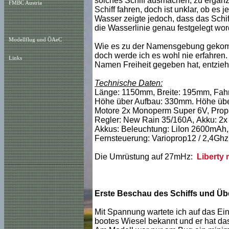
solches Schiff ausmachen, zu ergänze
FMBC Austria
Schiff fahren, doch ist unklar, ob es
Wasser zeigte jedoch, dass das Sch
die Wasserlinie genau festgelegt wor
Modellflug und ÖAeC
Wie es zu der Namensgebung gekomme
doch werde ich es wohl nie erfahren.
Links
Namen Freiheit gegeben hat, entzie
Technische Daten:
Länge: 1150mm, Breite: 195mm, Fahr
Höhe über Aufbau: 330mm. Höhe übe
Motore 2x Monoperm Super 6V, Propel
Regler: New Rain 35/160A, Akku: 2x
Akkus: Beleuchtung: LiIon 2600mAh,
Fernsteuerung: Varioprop12 / 2,4Ghz, 
Die Umrüstung auf 27mHz:
Liberty 
Erste Beschau des Schiffs und Üb
Mit Spannung wartete ich auf das Eint
bootes Wiesel bekannt und er hat das 