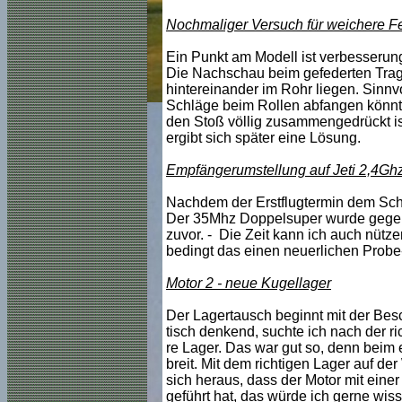
Nochmaliger Versuch für weichere F
Ein Punkt am Modell ist verbesserungs
Die Nachschau beim gefederten Tragro
hintereinander im Rohr liegen. Sinnv
Schläge beim Rollen abfangen könnte. 
den Stoß völlig zusammengedrückt ist
ergibt sich später eine Lösung.
Empfängerumstellung auf Jeti 2,4Gh
Nachdem der Erstflugtermin dem Schle
Der 35Mhz Doppelsuper wurde gegen e
zuvor. - Die Zeit kann ich auch nütz
bedingt das einen neuerlichen Probe-
Motor 2 - neue Kugellager
Der Lagertausch beginnt mit der Besc
tisch denkend, suchte ich nach der ri
re Lager. Das war gut so, denn beim e
breit. Mit dem richtigen Lager auf d
sich heraus, dass der Motor mit eine
geführt hat, das würde ich gerne wis