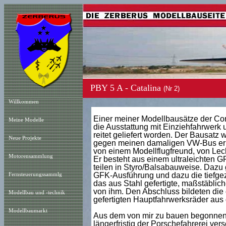
PBY 5 A - Catalina
(Nr 2)
Willkommen
Einer meiner Modellbausätze der Con
Meine Modelle
die Ausstattung mit Einziehfahrwerk
reitet geliefert worden. Der Bausatz 
Neue Projekt
e
gegen meinen damaligen VW-Bus erha
von einem Modellflugfreund, von Lech
Motorensammlung
Er besteht aus einem ultraleichten 
teilen in Styro/Balsabauweise. Dazu g
GFK-Ausführung und dazu die tiefgez
Fernsteuerungssammlg
das aus Stahl gefertigte, maßstäblic
von ihm. Den Abschluss bildeten die
Modellbau und -technik
gefertigten Hauptfahrwerksräder au
Modellbaumarkt
Aus dem von mir zu bauen begonnenem
längerfristig der Porschefahrerei vers