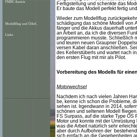
FMBC Austria
Fertigstellung und schenkte das Mode
Er baute das Modell perfekt fertig und
Wieder zum Modellflug zurückgekehrt 
schädigung das schöne Modell von A
Modellflug und ÖAeC
fänger und die Akkus dauerhaft unterb
an Arbeit an, da ich die diversen Fu
Links
programmieren musste. Schließlich m
und teuren neuen Graupner Doppelsu
versen Kabel daran anschließen. Sei
des Kellerstüberls und wartet nach 
den ersten Flug mit mir als Pilot.
Vorbereitung des Modells f
Motorwechsel
Nachdem ich nach vielen Jahren Hartpi
be, kenne ich schon die Probleme, di
sehen ist. Irgendwann in 2014, sofer
schönen und seltenen Modell fliegen
FS Surpass, auf die starke Type OS 
Motor und konnte mit der Umrüstung b
was die Arbeit natürlich sehr erleich
aber durch Aufbohren der bestehend
sich einfach an die Gegebenheiten an