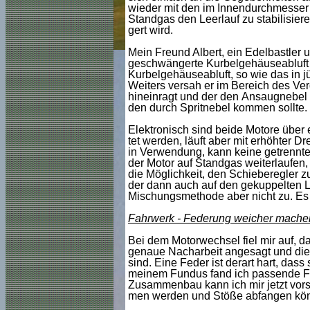
wieder mit den im Innendurchmesser 
Standgas den Leerlauf zu stabilisier
gert wird.
Mein Freund Albert, ein Edelbastler u
geschwängerte Kurbelgehäuseabluft da
Kurbelgehäuseabluft, so wie das in j
Weiters versah er im Bereich des Ver
hineinragt und der den Ansaugnebel n
den durch Spritnebel kommen sollte. 
Elektronisch sind beide Motore über
tet werden, läuft aber mit erhöhter D
in Verwendung, kann keine getrennte 
der Motor auf Standgas weiterlaufen,
die Möglichkeit, den Schieberegler zu 
der dann auch auf den gekuppelten La
Mischungsmethode aber nicht zu. Es g
Fahrwerk - Federung weicher mache
Bei dem Motorwechsel fiel mir auf, das
genaue Nacharbeit angesagt und die 
sind. Eine Feder ist derart hart, dass 
meinem Fundus fand ich passende Fe
Zusammenbau kann ich mir jetzt vorst
men werden und Stöße abfangen kö