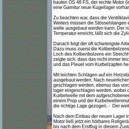
bauten OS 48 FS, der rechte Motor (in
eine Garnitur neue Kugellager vorha
Zu beachten war, dass die Ventilklav
Weiters müssen die Stösselstangen 
welle ausgebaut werden kann. Der näc
Temperatur erreicht, läßt sich die Zy
Danach folgt der oft schwierigste Ar
Dazu muss zuerst die Kolbenbolzensic
Loch des Kolbenbolzens ein Streich
zeigte sich, dass das nicht immer lei
und das Pleuel vom Kurbelzapfen he
Mit leichten Schlägen auf ein Holzst
ausgebaut werden. Nach neuerlichem
geschlagen werden, ebenso das vord
lager eingeschlagen werden, wobei da
Kurbelwelle mit dem aufgeschobenen
einem Prop und der Kurbelwellenmutte
die richtige Lage gezogen. - Der we
Nach dem Einbau der neuen Lager in 
Motor ließ jetzt ein hörbares Rollge
bis nach dem Erstflug in diesem Zust