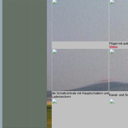
Flügel mit a
Video
die Schaltzentrale mit Hauptschaltern und
Kanal- und S
Ladesteckern