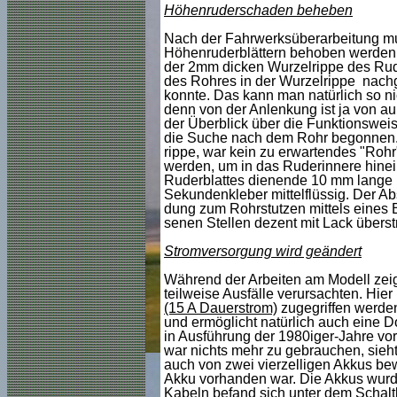
Höhenruderschaden beheben
Nach der Fahrwerksüberarbeitung muss
Höhenruderblättern behoben werden. 
der 2mm dicken Wurzelrippe des Ruder
des Rohres in der Wurzelrippe nachg
konnte. Das kann man natürlich so n
denn von der Anlenkung ist ja von au
der Überblick über die Funktionswe
die Suche nach dem Rohr begonnen. 
rippe, war kein zu erwartendes "Rohr
werden, um in das Ruderinnere hinei
Ruderblattes dienende 10 mm lange R
Sekundenkleber mittelflüssig. Der Abs
dung zum Rohrstutzen mittels eines 
senen Stellen dezent mit Lack überst
Stromversorgung wird geändert
Während der Arbeiten am Modell zeigt
teilweise Ausfälle verursachten. Hie
(15 A Dauerstrom)
zugegriffen werden
und ermöglicht natürlich auch eine D
in Ausführung der 1980iger-Jahre vo
war nichts mehr zu gebrauchen, sieh
auch von zwei vierzelligen Akkus bewe
Akku vorhanden war. Die Akkus wurden 
Kabeln befand sich unter dem Schaltbr