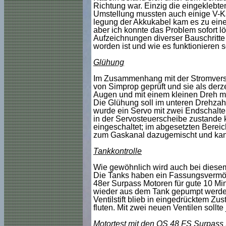
Richtung war. Einzig die eingeklebt
Umstellung mussten auch einige V-Ka
legung der Akkukabel kam es zu eine
aber ich konnte das Problem sofort 
Aufzeichnungen diverser Bauschritte
worden ist und wie es funktionieren 
Glühung
Im Zusammenhang mit der Stromverso
von Simprop geprüft und sie als derze
Augen und mit einem kleinen Dreh mi
Die Glühung soll im unteren Drehzahl
wurde ein Servo mit zwei Endschalt
in der Servosteuerscheibe zustande 
eingeschaltet; im abgesetzten Bereich
zum Gaskanal dazugemischt und kann
Tankkontrolle
Wie gewöhnlich wird auch bei diesem
Die Tanks haben ein Fassungsvermöge
48er Surpass Motoren für gute 10 Mi
wieder aus dem Tank gepumpt werden 
Ventilstift blieb in eingedrücktem Zu
fluten. Mit zwei neuen Ventilen sollte j
Motortest mit den OS 48 FS Surpass