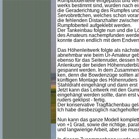
Rumpfbodenteile eingepasst und verl
werks bestimmt sind, wurden nach ei
die Geraderichtung des Rumpfes und 
Servobrettchen, welches schon vorang
die fehlenden Distanzhalter zwische
Rumpfoberteil aufgeklebt werden.
Der Tankeinbau folgte nun und die Lö
des Amateurs nachempfunden werden s
konnte dann endlich mit dem Endver
Das Höhenleitwerk folgte als nächste
abnehmbar wie beim Ur-Amateur geba
ebenso für das Seitenruder, dessen h
Anlenkung der beiden Höhenruderblätt
gespannt werden. In dem Zusammenh
ken, denn die Bowdenzüge sollten all
künftigen Montage des Höhenruders v
Stahldraht eingehängt und dann erst
Jetzt kann das Leitwerk mit den Gum
eingehängt werden sollte, dann erst 
ruders geklipst - fertig.
Der konservative Tragflächenbau gela
Ich habe diesbezüglich nachgeholfen u
Nun kann das ganze Modell komplettie
von +1 Grad, sowie die richtige, para
und langwierige Arbeit, aber sie mus