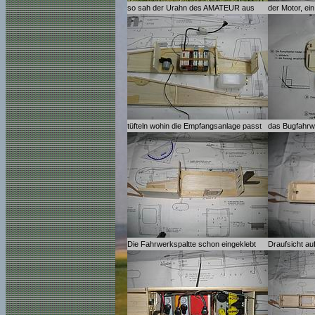
so sah der Urahn des AMATEUR aus
der Motor, ei
tüfteln wohin die Empfangsanlage passt
das Bugfahrw
Die Fahrwerkspaltte schon eingeklebt
Draufsicht au