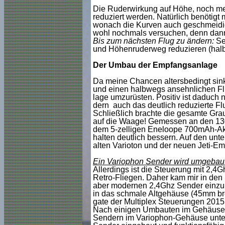
Die Ruderwirkung auf Höhe, noch meh
reduziert werden. Natürlich benötigt
wonach die Kurven auch geschmeidige
wohl nochmals versuchen, denn dann i
Bis zum nächsten Flug zu ändern:
Se
und Höhenruderweg reduzieren (halbie
Der Umbau der Empfangsanlage
Da meine Chancen altersbedingt sink
und einen halbwegs ansehnlichen Flu
lage umzurüsten. Positiv ist daduch n
dern auch das deutlich reduzierte Fl
Schließlich brachte die gesamte Gr
auf die Waage! Gemessen an den 130
dem 5-zelligen Eneloope 700mAh-Akku
halten deutlich bessern. Auf den unt
alten Varioton und der neuen Jeti-Em
Ein Variophon Sender wird umgebau
Allerdings ist die Steuerung mit 2,4G
Retro-Fliegen. Daher kam mir in den
aber modernen 2,4Ghz Sender einzuba
in das schmale Altgehäuse (45mm brei
gate der Multiplex Steuerungen 2015
Nach einigen Umbauten im Gehäuse 
Sendern im Variophon-Gehäuse unterg