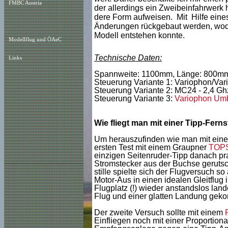
FMBC Austria
der allerdings ein Zweibeinfahrwerk 
dere Form aufweisen. Mit Hilfe eine
Änderungen rückgebaut werden, wodu
Modell entstehen konnte.
Modellflug und ÖAeC
Technische Daten:
Links
Spannweite: 1100mm, Länge: 800mm, F
Steuerung Variante 1: Variophon/Vari
Steuerung Variante 2: MC24 - 2,4 Ghz
Steuerung Variante 3:
Variophon Um
Wie fliegt man mit einer Tipp-Fer
Um herauszufinden wie man mit einer 
ersten Test mit einem Graupner
TOP
einzigen Seitenruder-Tipp danach prak
Stromstecker aus der Buchse gerutsch
stille spielte sich der Flugversuch s
Motor-Aus in einen idealen Gleitflu
Flugplatz (!) wieder anstandslos land
Flug und einer glatten Landung gek
Der zweite Versuch sollte mit einem
Einfliegen noch mit einer Proportiona