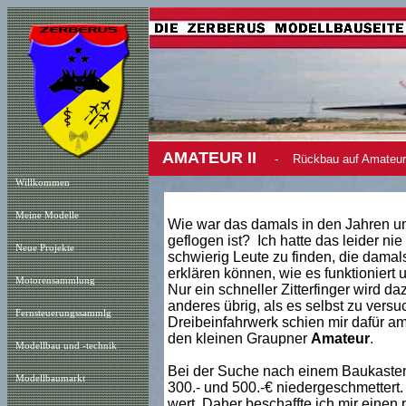
AMATEUR II
- Rückbau auf Amateur 
Willkommen
Meine Modelle
Wie war das damals in den Jahren u
geflogen ist? Ich hatte das leider n
Neue Projekt
e
schwierig Leute zu finden, die damal
erklären können, wie es funktioniert
Motorensammlung
Nur ein schneller Zitterfinger wird d
anderes übrig, als es selbst zu versu
Fernsteuerungssammlg
Dreibeinfahrwerk schien mir dafür am 
den kleinen Graupner
Amateur
.
Modellbau und -technik
Bei der Suche nach einem Baukasten
Modellbaumarkt
300.- und 500.-€ niedergeschmettert. N
wert. Daher beschaffte ich mir einen