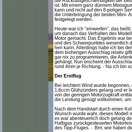
die Rücklaufgeschwindigkeit der Bell
ist. Mit einem ganz dünnem Moosgumm
kann und nicht auf den 8-poligen Ser
die Unterbringung der beiden Mini- 
festgelegt werden.
Heute war ich "einwerfen", das heißt 
um danach das Verhalten des Modells
Motor gemacht. Das Ergebnis war befr
und des Schwerpunktes wesentlich d
hen kann. Allerdings habe ich bei d
dem bisherigen Ausschlag relativ gift
gar nix zu programmieren, die Anlenk
gehängt. Nun erscheint der Ausschla
rund 4mm je Richtung. - Na ich bin s
Der Erstflug
Bei leichtem Wind wurde begonnen, d
1,6ccm Glühzünders gelang und er li
von der geringen Motorzugkraft enttä
die Leistung genügt vollkommen, um 
Nach dem Handstart durch einen Koll
Wunsch wurde wahr, dieses Modell mi
es war abenteuerlich doch gelang de
Halbgas zurückgesteuerten Motorleist
des Tipp-Fluges. - Brrr, wie haben di