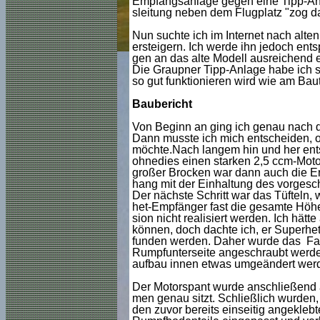
Empfangsanlage gegen eine Tipp-Anl
sleitung neben dem Flugplatz "zog d
Nun suchte ich im Internet nach alt
ersteigern. Ich werde ihn jedoch e
gen an das alte Modell ausreichend e
Die Graupner Tipp-Anlage habe ich sc
so gut funktionieren wird wie am Baut
Baubericht
Von Beginn an ging ich genau nach d
Dann musste ich mich entscheiden, ob 
möchte.Nach langem hin und her entsc
ohnedies einen starken 2,5 ccm-Motor
großer Brocken war dann auch die E
hang mit der Einhaltung des vorges
Der nächste Schritt war das Tüfteln,
het-Empfänger fast die gesamte Höhe
sion nicht realisiert werden. Ich hä
können, doch dachte ich, er Superhet
funden werden. Daher wurde das Fah
Rumpfunterseite angeschraubt werde
aufbau innen etwas umgeändert wer
Der Motorspant wurde anschließend an
men genau sitzt. Schließlich wurden
den zuvor bereits einseitig angekleb