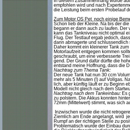
In diesem Zusammenhang wurde auch d
empfohlen wird und nach Expertenmein
die Leistung beim ersten Probelauf du
Zum Motor OS Pet noch einige Bem
Schon lieb der Kleine. Na bis der di
begann er dann auch zu laufen. Der 
kann das Tankniveau nicht optimal e
Flug. Der Testlauf ergab jedoch, dass
dann abmagerte und schlussendlich s
Daher kommt ein kleinerer Tank zum 
Motorlaufzeit entgegen kommen sollt
geschraubt, um eine verbesserte Treib
gend. Der Grund dafür dürfte die hoh
entstand meine Hoffnung, dass die D
Nachtrag zum Thema Tank:
Der neue Tank hat nun 30 ccm Volumen
mehr als 5 Minuten (!) auf Vollgas. N
lich, aber künftig läuft er zu Beginn e
Modell nicht gleich nach dem Startwur
Nachtrag nach dem Tankeinbau:
Es 
zu polstern. Die Akkus konnten hinte
72mm (Mittelwert) stimmt, was sich auc
Inzwischen wurde die nicht retroger
Ziemlich am Ende angelangt, wird je
Rumpf an der richtigen Stelle zu posi
Problematisch wurde der Einbau durch