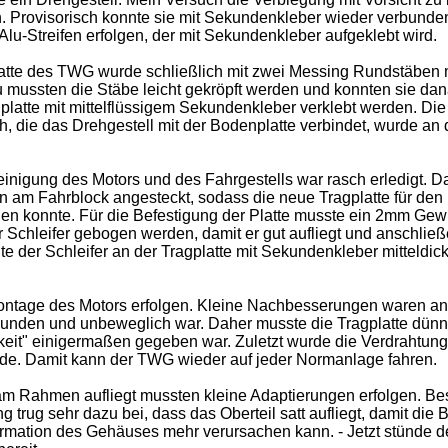
h. Provisorisch konnte sie mit Sekundenkleber wieder verbunde
Alu-Streifen erfolgen, der mit Sekundenkleber aufgeklebt wird.
atte des TWG wurde schließlich mit zwei Messing Rundstäben 
mussten die Stäbe leicht gekröpft werden und konnten sie dan
latte mit mittelflüssigem Sekundenkleber verklebt werden. Die 
, die das Drehgestell mit der Bodenplatte verbindet, wurde an
einigung des Motors und des Fahrgestells war rasch erledigt. 
n am Fahrblock angesteckt, sodass die neue Tragplatte für den 
den konnte. Für die Befestigung der Platte musste ein 2mm Gew
 Schleifer gebogen werden, damit er gut aufliegt und anschlie
te der Schleifer an der Tragplatte mit Sekundenkleber mitteldic
ontage des Motors erfolgen. Kleine Nachbesserungen waren an 
rbunden und unbeweglich war. Daher musste die Tragplatte dünn
eit" einigermaßen gegeben war. Zuletzt wurde die Verdrahtung 
rde. Damit kann der TWG wieder auf jeder Normanlage fahren.
m Rahmen aufliegt mussten kleine Adaptierungen erfolgen. Be
 trug sehr dazu bei, dass das Oberteil satt aufliegt, damit die 
rmation des Gehäuses mehr verursachen kann. - Jetzt stünde 