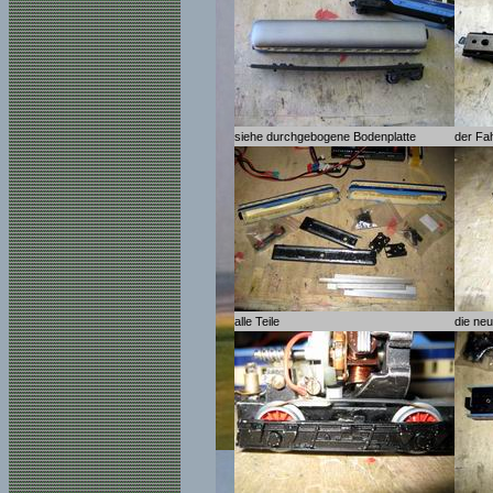
siehe durchgebogene Bodenplatte
der Fa
alle Teile
die neu