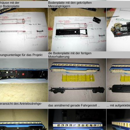
häuse mit der
Bodenplatte mit den gekröpften
en Bodenplatte
Messingträgern
die Bodenplatte mit der fertigen
nungsunterlage für das Projekt
Motorhalterung
eransicht des Antriebsdrehge-
das annähernd gerade Fahrgestell ...
... mit aufgekleb