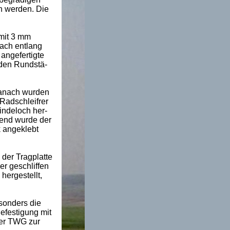
n werden. Die
mit 3 mm
ach entlang
angefertigte
 den Rundstä-
Danach wurden
Radschleifrer
indeloch her-
ßend wurde der
k angeklebt
der Tragplatte
er geschliffen
hergestellt,
sonders die
Befestigung mit
der TWG zur