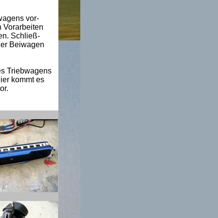
wagens vor-
n Vorarbeiten
en. Schließ-
 der Beiwagen
des Triebwagens
Hier kommt es
or.