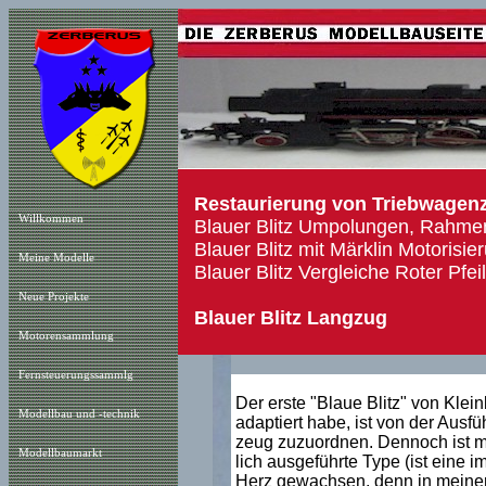
Restaurierung von Triebwagenz
Willkommen
Blauer Blitz Umpolungen, Rahmenr
Blauer Blitz mit Märklin Motorisie
Meine Modelle
Blauer Blitz Vergleiche Roter Pfeil 
Neue Projekt
e
Blauer Blitz Langzug
Motorensammlung
Fernsteuerungssammlg
Der erste "Blaue Blitz" von Klein
Modellbau und -technik
adaptiert habe, ist von der Ausf
zeug zuzuordnen. Dennoch ist m
Modellbaumarkt
lich ausgeführte Type (ist eine
Herz gewachsen, denn in meiner