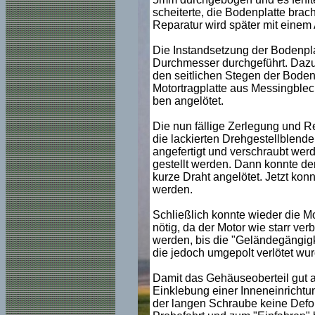
scheiterte, die Bodenplatte brac
Reparatur wird später mit einem 
Die Instandsetzung der Bodenpl
Durchmesser durchgeführt. Dazu 
den seitlichen Stegen der Bodenp
Motortragplatte aus Messingblech
ben angelötet.
Die nun fällige Zerlegung und R
die lackierten Drehgestellblende
angefertigt und verschraubt wer
gestellt werden. Dann konnte der
kurze Draht angelötet. Jetzt konn
werden.
Schließlich konnte wieder die M
nötig, da der Motor wie starr ve
werden, bis die "Geländegängigk
die jedoch umgepolt verlötet wu
Damit das Gehäuseoberteil gut a
Einklebung einer Inneneinrichtung
der langen Schraube keine Defo