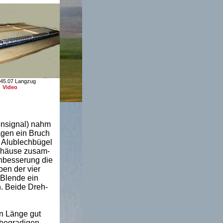
45.07 Langzug
Video
ensignal) nahm
agen ein Bruch
m Alublechbügel
Gehäuse zusam-
hbesserung die
en der vier
 Blende ein
. Beide Dreh-
en Länge gut
 begradigen