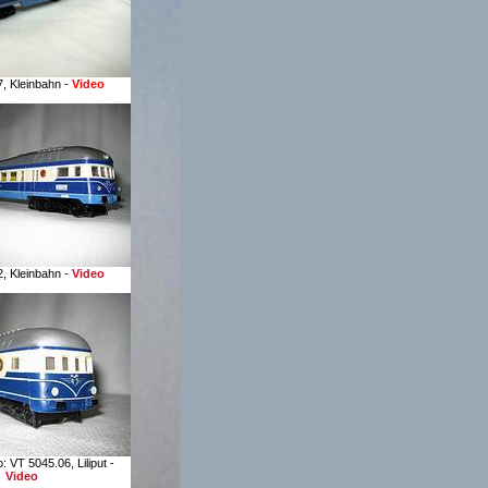
, Kleinbahn -
Video
, Kleinbahn -
Video
: VT 5045.06, Liliput -
Video