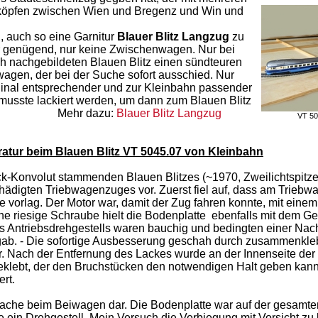
öpfen zwischen Wien und Bregenz und Win und
 auch so eine Garnitur
Blauer Blitz Langzug
zu
ir genügend, nur keine Zwischenwagen. Nur bei
ch nachgebildeten Blauen Blitz einen sündteuren
agen, der bei der Suche sofort ausschied. Nur
iginal entsprechender und zur Kleinbahn passender
usste lackiert werden, um dann zum Blauen Blitz
Mehr dazu:
Blauer Blitz Langzug
VT 50
atur beim Blauen Blitz VT 5045.07 von Kleinbahn
k-Konvolut stammenden Blauen Blitzes (~1970, Zweilichtspitz
hädigten Triebwagenzuges vor. Zuerst fiel auf, dass am Triebw
e vorlag. Der Motor war, damit der Zug fahren konnte, mit eine
e riesige Schraube hielt die Bodenplatte ebenfalls mit dem 
s Antriebsdrehgestells waren bauchig und bedingten einer Nac
gab. - Die sofortige Ausbesserung geschah durch zusammenkleb
 Nach der Entfernung des Lackes wurde an der Innenseite der
eklebt, der den Bruchstücken den notwendigen Halt geben kann
rt.
e Sache beim Beiwagen dar. Die Bodenplatte war auf der gesamt
ein Drehgestell. Mein Versuch die Verbiegung mit Vorsicht zu