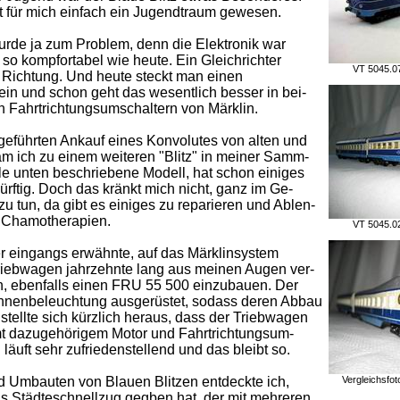
t für mich einfach ein Jugendtraum gewesen.
de ja zum Problem, denn die Elektronik war
 so kompfortabel wie heute. Ein Gleichrichter
VT 5045.07
e Richtung. Und heute steckt man einen
n und schon geht das wesentlich besser in bei-
n Fahrtrichtungsumschaltern von Märklin.
geführten Ankauf eines Konvolutes von alten und
 ich zu einem weiteren "Blitz" in meiner Samm-
lle unten beschriebene Modell, hat schon einiges
ürftig. Doch das kränkt mich nicht, ganz im Ge-
u tun, da gibt es einiges zu reparieren und Ablen-
 Chamotherapien.
VT 5045.02
r eingangs erwähnte, auf das Märklinsystem
ebwagen jahrzehnte lang aus meinen Augen ver-
en, ebenfalls einen FRU 55 500 einzubauen. Der
d Innenbeleuchtung ausgerüstet, sodass deren Abbau
tellte sich kürzlich heraus, dass der Triebwagen
mt dazugehörigem Motor und Fahrtrichtungsum-
 läuft sehr zufriedenstellend und das bleibt so.
d Umbauten von Blauen Blitzen entdeckte ich,
Vergleichsfoto
ls Städteschnellzug gegben hat, der mit mehreren