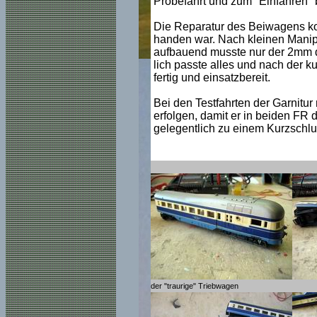
Probefahrt und zum "Einfahren" b
Die Reparatur des Beiwagens kon
handen war. Nach kleinen Manip
aufbauend musste nur der 2mm di
lich passte alles und nach der 
fertig und einsatzbereit.
Bei den Testfahrten der Garnitu
erfolgen, damit er in beiden FR 
gelegentlich zu einem Kurzschl
der "traurige" Triebwagen