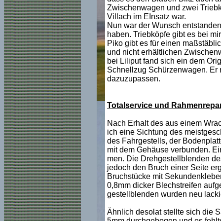
Zwischenwagen und zwei Triebk
Villach im EInsatz war.
Nun war der Wunsch entstanden,
haben. Triebköpfe gibt es bei m
Piko gibt es für einen maßstäbli
und nicht erhältlichen Zwischenw
bei Liliput fand sich ein dem Or
Schnellzug Schürzenwagen. Er m
dazuzupassen. 
Totalservice und Rahmenrepar
Nach Erhalt des aus einem Wrac
ich eine Sichtung des meistgesc
des Fahrgestells, der Bodenplatt
mit dem Gehäuse verbunden. Ein
men. Die Drehgestellblenden de
jedoch den Bruch einer Seite er
Bruchstücke mit Sekundenkleber.
0,8mm dicker Blechstreifen aufg
gestellblenden wurden neu lackie
Ähnlich desolat stellte sich di
5mm durchgebogen und es fehlte 