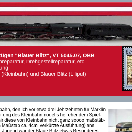
ügen "Blauer Blitz", VT 5045.07, ÖBB
eparatur, Drehgestellreparatur, etc.
rung
(Kleinbahn) und Blauer Blitz (Liliput)
bahn, den ich vor etwa drei Jehrzehnten für Märklin
ührung des Kleinbahnmodells her eher dem Spiel-
ir diese von Kleinbahn nicht ganz soooo maßstäb-
 im Maßstab ca. 4cm verkürzte Ausführung) ans
 Jugend war der Blaue Blitz etwas Besonderes.