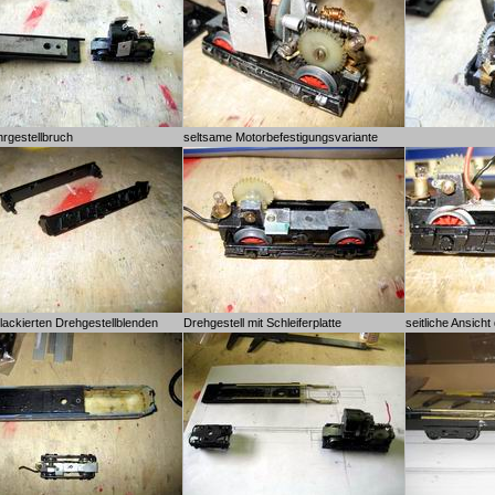
hrgestellbruch
seltsame Motorbefestigungsvariante
lackierten Drehgestellblenden
Drehgestell mit Schleiferplatte
seitliche Ansicht