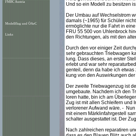
FMBC Austria
Und so ein Modell zu besitzen is
Der Umbau auf Wechselstrom wur
damals (~1965) für Schüler nicht
Modellflug und ÖAeC
ermöglichte nur die Fahrt in ein
FRU 55 500 von Uhlenbrock hinei
Links
den Richtungen, als mit den alte
Durch den vor einiger Zeit durch
sehr gebrauchten Triebwagen kam
lung. Dass dieses, an erster Ste
erlebt und war sehr reparaturbed
genteil, denn da habe ich etwas z
kung von den Auswirkungen der
Der zweite Triebwagenzug ist de
umgebaute. Nachdem ich den Tri
loren hatte, bin ich am Überleg
Zug ist mit allen Schleifern un
verlorener Aufwand wäre. - Nun s
mit einem Märklinfahrgestell sa
schalter ausgestattet ist. Der Zug
Nach zahlreichen reparatiren un
dass es den Blauen Blitz auch a