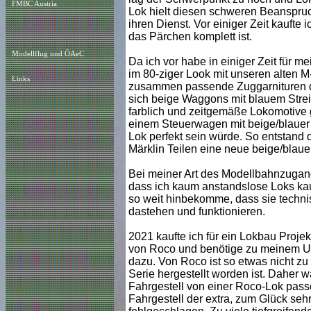
FMBC Austria
Lok hielt diesen schweren Beanspruc
ihren Dienst. Vor einiger Zeit kaufte 
das Pärchen komplett ist.
Modellflug und ÖAeC
Da ich vor habe in einiger Zeit für 
im 80-ziger Look mit unseren alten M
Links
zusammen passende Zuggarnituren do
sich beige Waggons mit blauem Stre
farblich und zeitgemäße Lokomotive ge
einem Steuerwagen mit beige/blauer 
Lok perfekt sein würde. So entstand
Märklin Teilen eine neue beige/blau
Bei meiner Art des Modellbahnzugan
dass ich kaum anstandslose Loks kauf
so weit hinbekomme, dass sie techni
dastehen und funktionieren.
2021 kaufte ich für ein Lokbau Proje
von Roco und benötige zu meinem U
dazu. Von Roco ist so etwas nicht z
Serie hergestellt worden ist. Daher w
Fahrgestell von einer Roco-Lok passe
Fahrgestell der extra, zum Glück seh