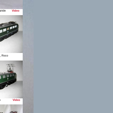
, Märklin
Video
 , Roco
x Hamo
Video