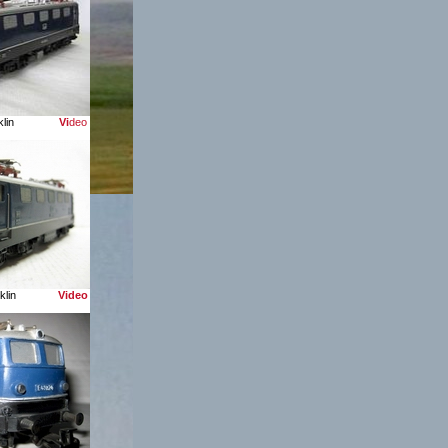
Märklin
Vi
deo
ärklin
Video