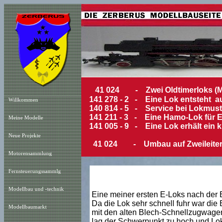
41 024 - Zwei Oldtimerloks (Mä
141 278 - 2 - Eine Lok entsteht aus
Willkommen
140 814 - 5 - Service bei Lokmust
141 211 - 3 - Eine Hamo-Lok für 
Meine Modelle
141 005 - 9 - Eine Lok erhält ein kl
Neue Projekt
e
41 024 - Umbau auf Zweileiter 
Motorensammlung
Fernsteuerungssammlg
Modellbau und -technik
Eine meiner ersten E-Loks nach der E
Da die Lok sehr schnell fuhr war die 
Modellbaumarkt
mit den alten Blech-Schnellzugwagen 
lag der Schwerpunkt zu hoch und Lok