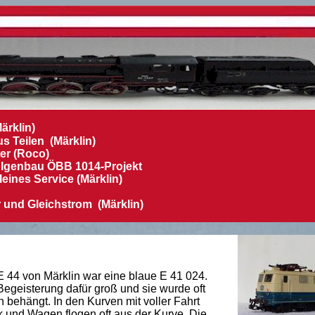
rklin)
 Teilen (Märklin)
er (Roco)
EIgenbau ÖBB 1014-Projekt
eines Service (Märklin)
und Gleichstrom (Märklin)
 44 von Märklin war eine blaue E 41 024.
Begeisterung dafür groß und sie wurde oft
behängt. In den Kurven mit voller Fahrt
 und Wagen flogen oft aus der Kurve. Die