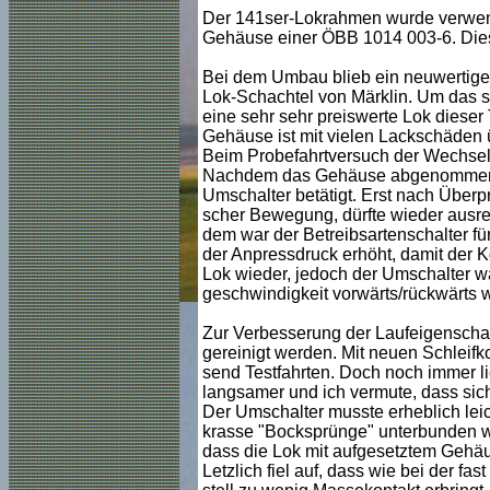
Der 141ser-Lokrahmen wurde verwendet
Gehäuse einer ÖBB 1014 003-6. Dies
Bei dem Umbau blieb ein neuwertige
Lok-Schachtel von Märklin. Um das 
eine sehr sehr preiswerte Lok diese
Gehäuse ist mit vielen Lackschäden ü
Beim Probefahrtversuch der Wechsels
Nachdem das Gehäuse abgenommen wa
Umschalter betätigt. Erst nach Überp
scher Bewegung, dürfte wieder ausre
dem war der Betreibsartenschalter für
der Anpressdruck erhöht, damit der K
Lok wieder, jedoch der Umschalter wa
geschwindigkeit vorwärts/rückwärts wa
Zur Verbesserung der Laufeigenschaf
gereinigt werden. Mit neuen Schleifko
send Testfahrten. Doch noch immer lie
langsamer und ich vermute, dass sich
Der Umschalter musste erheblich leic
krasse "Bocksprünge" unterbunden we
dass die Lok mit aufgesetztem Gehäus
Letzlich fiel auf, dass wie bei der f