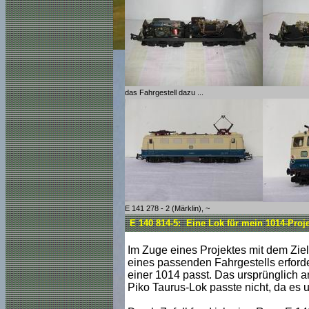
das Fahrgestell dazu ...
E 141 278 - 2 (Märklin), ~
E 140 814-5: Eine Lok für mein 1014-Proje
Im Zuge eines Projektes mit dem Zie
eines passenden Fahrgestells erford
einer 1014 passt. Das ursprünglich a
Piko Taurus-Lok passte nicht, da es u