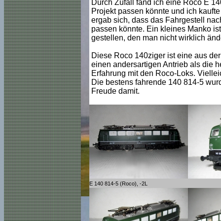
Durch Zufall fand ich eine Roco E 140
Projekt passen könnte und ich kaufte 
ergab sich, dass das Fahrgestell n
passen könnte. Ein kleines Manko is
gestellen, den man nicht wirklich än
Diese Roco 140ziger ist eine aus der
einen andersartigen Antrieb als die 
Erfahrung mit den Roco-Loks. Vielleic
Die bestens fahrende 140 814-5 wur
Freude damit.
E 140 814-5 (Roco), -2L