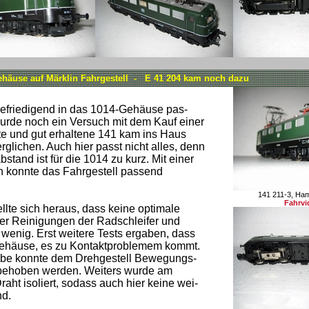
Gehäuse auf Märklin Fahrgestell - E 41 204 kam noch dazu
efriedigend in das 1014-Gehäuse pas-
urde noch ein Versuch mit dem Kauf einer
e und gut erhaltene 141 kam ins Haus
lichen. Auch hier passt nicht alles, denn
tand ist für die 1014 zu kurz. Mit einer
 konnte das Fahrgestell passend
141 211-3, Ha
Fahrvi
llte sich heraus, dass keine optimale
er Reinigungen der Radschleifer und
 wenig. Erst weitere Tests ergaben, dass
Gehäuse, es zu Kontaktproblemem kommt.
eibe konnte dem Drehgestell Bewegungs-
behoben werden. Weiters wurde am
ht isoliert, sodass auch hier keine wei-
nd.