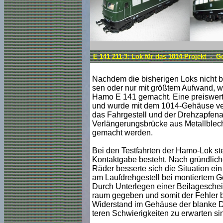
E 141 211-3: Lok für das 1014-Projekt - 
Nachdem die bisherigen Loks nicht b
sen oder nur mit größtem Aufwand, w
Hamo E 141 gemacht. Eine preiswert
und wurde mit dem 1014-Gehäuse verg
das Fahrgestell und der Drehzapfenabs
Verlängerungsbrücke aus Metallblech
gemacht werden.
Bei den Testfahrten der Hamo-Lok ste
Kontaktgabe besteht. Nach gründlich
Räder besserte sich die Situation ein
am Laufdrehgestell bei montiertem 
Durch Unterlegen einer Beilagesch
raum gegeben und somit der Fehler 
Widerstand im Gehäuse der blanke Dra
teren Schwierigkeiten zu erwarten si