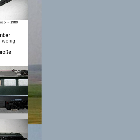
Roco, ~ 1980
inbar
u wenig
große