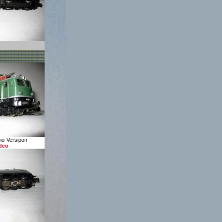
mo-Versipon
deo