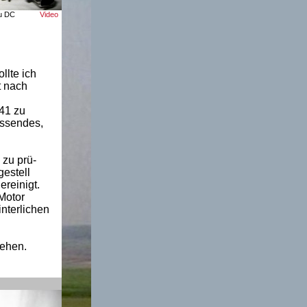
mbau DC
Video
llte ich
t nach
.
141 zu
assendes,
 zu prü-
gestell
reinigt.
Motor
nterlichen
iehen.