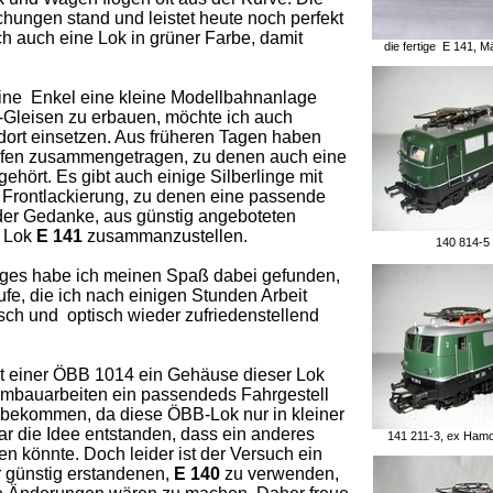
hungen stand und leistet heute noch perfekt
ich auch eine Lok in grüner Farbe, damit
die fertige E 141
meine Enkel eine kleine Modellbahnanlage
-Gleisen zu erbauen, möchte ich auch
rt einsetzen. Aus früheren Tagen haben
ifen zusammengetragen, zu denen auch eine
hört. Es gibt auch einige Silberlinge mit
Frontlackierung, zu denen eine passende
 der Gedanke, aus günstig angeboteten
e Lok
E 141
zusammanzustellen.
140 814-5
ges habe ich meinen Spaß dabei gefunden,
e, die ich nach einigen Stunden Arbeit
sch und optisch wieder zufriedenstellend
kt einer ÖBB 1014 ein Gehäuse dieser Lok
mbauarbeiten ein passendeds Fahrgestell
u bekommen, da diese ÖBB-Lok nur in kleiner
ar die Idee entstanden, dass ein anderes
141 211-3, e
n könnte. Doch leider ist der Versuch ein
r günstig erstandenen,
E 140
zu verwenden,