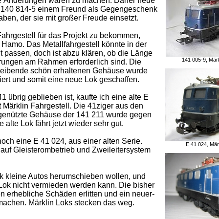
nde Änderungen wären zu machen. Daher freue
 E 140 814-5 einem Freund als Gegengeschenk
en, der sie mit großer Freude einsetzt.
ahrgestell für das Projekt zu bekommen,
 Hamo. Das Metallfahrgestell könnte in der
 passen, doch ist abzu klären, ob die Länge
141 005-9, 
rungen am Rahmen erforderlich sind. Die
bleibende schön erhaltenen Gehäuse wurde
iert und somit eine neue Lok geschaffen.
übrig geblieben ist, kaufte ich eine alte E
 Märklin Fahrgestell. Die 41ziger aus den
genützte Gehäuse der 141 211 wurde gegen
lte Lok fährt jetzt wieder sehr gut.
och eine E 41 024, aus einer alten Serie.
E 41 024, M
 auf Gleisterombetrieb und Zweileitersystem
k kleine Autos herumschieben wollen, und
 Lok nicht vermieden werden kann. Die bisher
 erhebliche Schäden erlitten und ein neuer-
machen. Märklin Loks stecken das weg.