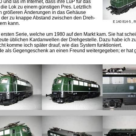
 und las im Internet, dass ihre LüP für das
die Lok zu einem günstigen Pres. Letztlich
ach größeren Änderungen in das Gehäuse
t der zu knappe Abstand zwischen den Dreh-
E 140 814-5 , 
dern kann.
 ersten Serie, welche um 1980 auf den Markt kam. Sie hat sche
heute üblichen Kardanwellen der Drehgestelle. Dazu habe ich z
ht komme ioch später drauf, wie das System funktioniert.
de als Gegengeschenk an einen Freund weitergegeben; er hat 