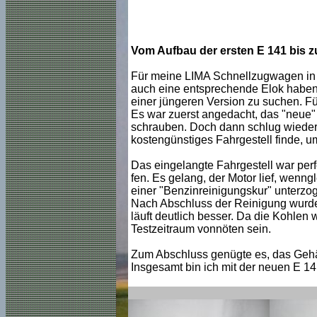
Vom Aufbau der ersten E 141 bis z
Für meine LIMA Schnellzugwagen in b
auch eine entsprechende Elok haben. A
einer jüngeren Version zu suchen. F
Es war zuerst angedacht, das "neue" 
schrauben. Doch dann schlug wieder d
kostengünstiges Fahrgestell finde, 
Das eingelangte Fahrgestell war perf
fen. Es gelang, der Motor lief, wenng
einer "Benzinreinigungskur" unterzo
Nach Abschluss der Reinigung wurden
läuft deutlich besser. Da die Kohlen
Testzeitraum vonnöten sein.
Zum Abschluss genügte es, das Gehäu
Insgesamt bin ich mit der neuen E 14