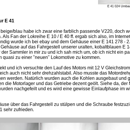
E 41 024 U
ur E 41
eige/blau habe ich zwar eine farblich passende V220, doch wo
ls Fan der Lokreihe E 10 / E 40 ff. ergab sich also, im Interne
ündig wurde ich bei ebay und dem Gehäuse einer E 141 278 - 2
Gehäuse auf das Fahrgestell unserer uralten, kobaltblauen E 
er Sammler in mir zu und ich sah mich um, ob ich nicht ein p
um quasi zu einer "neuen" Lokomotive zu kommen.
ekt und ich versuchte den Lauf des Motors mit 12 V Gleichstrom
leich auch nicht sehr drehzahlstabil. Also musste das Motordreh
gen werden. Natürlich wurden auch die Kohlen ausgebaut und ge
 die Motorlager und das Getriebe dezent geölt. Siehe da, der 
 wurden nachgefeilt und es wird eine gewisse Einlaufphase im wi
se über das Fahrgestell zu stülpen und die Schraube festzuz
1 sehr zufrieden.