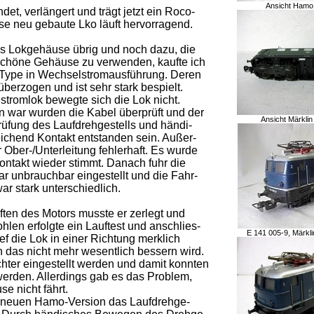
Ansicht Hamo
, verlängert und trägt jetzt ein Roco-
e neu gebaute Lko läuft hervorragend.
s Lokgehäuse übrig und noch dazu, die
schöne Gehäuse zu verwenden, kaufte ich
r Type in Wechselstromausführung. Deren
berzogen und ist sehr stark bespielt.
tromlok bewegte sich die Lok nicht.
r wurden die Kabel überprüft und der
Ansicht Märkl
rüfung des Laufdrehgestells und händi-
ichend Kontakt entstanden sein. Außer-
 Ober-/Unterleitung fehlerhaft. Es wurde
ontakt wieder stimmt. Danach fuhr die
r unbrauchbar eingestellt und die Fahr-
r stark unterschiedlich.
ten des Motors musste er zerlegt und
hlen erfolgte ein Lauftest und anschlies-
E 141 005-9, Märkl
f die Lok in einer Richtung merklich
 das nicht mehr wesentlich bessern wird.
hter eingestellt werden und damit konnten
rden. Allerdings gab es das Problem,
e nicht fährt.
ast neuen Hamo-Version das Laufdrehge-