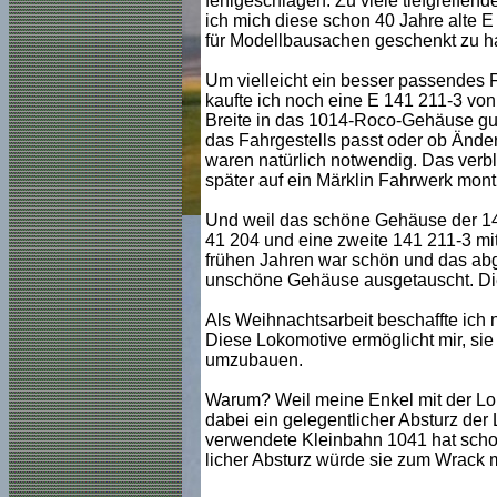
fehlgeschlagen. Zu viele tiefgreife
ich mich diese schon 40 Jahre alte
für Modellbausachen geschenkt zu hab
Um vielleicht ein besser passendes F
kaufte ich noch eine E 141 211-3 von
Breite in das 1014-Roco-Gehäuse gut
das Fahrgestells passt oder ob Ände
waren natürlich notwendig. Das ver
später auf ein Märklin Fahrwerk mont
Und weil das schöne Gehäuse der 141 
41 204 und eine zweite 141 211-3 mit
frühen Jahren war schön und das ab
unschöne Gehäuse ausgetauscht. Die a
Als Weihnachtsarbeit beschaffte ich n
Diese Lokomotive ermöglicht mir, sie
umzubauen.
Warum? Weil meine Enkel mit der Lo
dabei ein gelegentlicher Absturz der
verwendete Kleinbahn 1041 hat schon
licher Absturz würde sie zum Wrack 