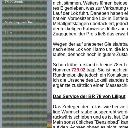
FMBC Austria
nicht stimmen. Weiters führen beidse
res Eigenleben, was zur Verkantung 
Lauf der Lok führt. Daneben haben e
hat ein Vorbesitzer die Lok in Betr
Modellflug und ÖAeC
Metallgriffstangen überlackiert, jed
der ruckeligen Fahrweise dürfte auch
Links
Zugegeben, der Preis ließ das erwarte
Wegen der auf unebener Gleisfahrbahn
nach einer Lok von Hamo um, die ich s
laufen, dennoch noch in gutem Zusta
Schon früher erstand ich eine 78er L
Nummer
729.02
trägt. Sie ist noch 
Rundmotor, die jedoch ein Kontaktpr
ich die Ursache des Lokstillstandes 
ergänzte zusätzlich einen Masseschle
Das Service der BR 78 von Liliput
Das Zerlegen der Lok ist wie bei viele
tige Wurmschraube ausgedreht werd
rückwärts schieben und es ist frei. D
Mein sonst übliches "Benzinbad" kann
auf den Achsen ohnedies nicht immer,