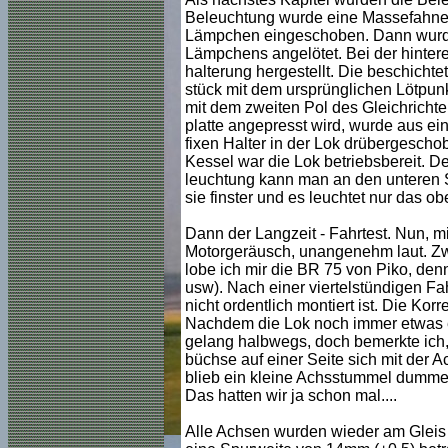
Beleuchtung wurde eine Massefahne 
Lämpchen eingeschoben. Dann wurde e
Lämpchens angelötet. Bei der hintere
halterung hergestellt. Die beschichte
stück mit dem ursprünglichen Lötpun
mit dem zweiten Pol des Gleichricht
platte angepresst wird, wurde aus ei
fixen Halter in der Lok drübergeschobe
Kessel war die Lok betriebsbereit. D
leuchtung kann man an den unteren 
sie finster und es leuchtet nur das o
Dann der Langzeit - Fahrtest. Nun, 
Motorgeräusch, unangenehm laut. Zwar
lobe ich mir die BR 75 von Piko, denn
usw). Nach einer viertelstündigen Fa
nicht ordentlich montiert ist. Die Kor
Nachdem die Lok noch immer etwas ei
gelang halbwegs, doch bemerkte ich, 
büchse auf einer Seite sich mit der A
blieb ein kleine Achsstummel dummer
Das hatten wir ja schon mal....
Alle Achsen wurden wieder am Gleis a