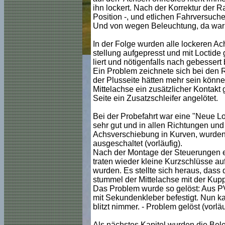
ihn lockert. Nach der Korrektur der R
Position -, und etlichen Fahrversuche
Und von wegen Beleuchtung, da war 
In der Folge wurden alle lockeren Ac
stellung aufgepresst und mit Loctide 
liert und nötigenfalls nach gebessert
Ein Problem zeichnete sich bei den R
der Plusseite hätten mehr sein können
Mittelachse ein zusätzlicher Kontakt
Seite ein Zusatzschleifer angelötet.
Bei der Probefahrt war eine "Neue Lok
sehr gut und in allen Richtungen und
Achsverschiebung in Kurven, wurden I
ausgeschaltet (vorläufig).
Nach der Montage der Steuerungen erf
traten wieder kleine Kurzschlüsse auf
wurden. Es stellte sich heraus, dass 
stummel der Mittelachse mit der Kupp
Das Problem wurde so gelöst: Aus P
mit Sekundenkleber befestigt. Nun 
blitzt nimmer. - Problem gelöst (vorläu
Als nächstes Kapitel wurden die Beleu