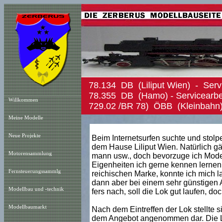
78.134 DB (Liliput Wien) - Serv
78.355 DB (Hamo) - Servicearbei
Willkommen
729.02 /BR 78) ÖBB
(Kleinbahn)
Meine Modelle
Neue Projekt
e
Beim Internetsurfen suchte und stolpe
dem Hause Liliput Wien. Natürlich gä
Motorensammlung
mann usw., doch bevorzuge ich Model
Eigenheiten ich gerne kennen lernen 
Fernsteuerungssammlg
reichischen Marke, konnte ich mich la
dann aber bei einem sehr günstigen
Modellbau und -technik
fers nach, soll die Lok gut laufen, do
Modellbaumarkt
Nach dem Eintreffen der Lok stellte 
dem Angebot angenommen dar. Die Lo