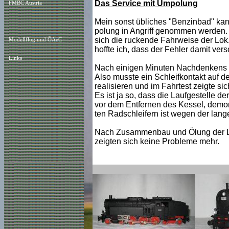
Das Service mit Umpolung
FMBC Austria
Mein sonst übliches "Benzinbad" kann
polung in Angriff genommen werden. 
sich die ruckende Fahrweise der Lok
Modellflug und ÖAeC
hoffte ich, dass der Fehler damit ver
Links
Nach einigen Minuten Nachdenkens erg
Also musste ein Schleifkontakt auf d
realisieren und im Fahrtest zeigte si
Es ist ja so, dass die Laufgestelle d
vor dem Entfernen des Kessel, demon
ten Radschleifern ist wegen der lang
Nach Zusammenbau und Ölung der Lok 
zeigten sich keine Probleme mehr.