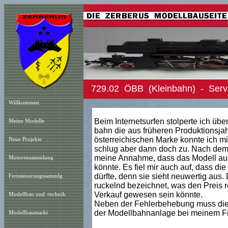
729.02 ÖBB (Kleinbahn) - Servi
Willkommen
Beim Internetsurfen stolperte ich übe
Meine Modelle
bahn die aus früheren Produktionsja
österreichischen Marke konnte ich mic
Neue Projekt
e
schlug aber dann doch zu. Nach dem
meine Annahme, dass das Modell aus
Motorensammlung
könnte. Es fiel mir auch auf, dass di
dürfte, denn sie sieht neuwertig aus.
Fernsteuerungssammlg
ruckelnd bezeichnet, was den Preis r
Verkauf gewesen sein könnte.
Modellbau und -technik
Neben der Fehlerbehebung muss die L
der Modellbahnanlage bei meinem Fr
Modellbaumarkt