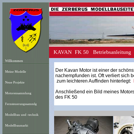
KAVAN FK 50 Betriebsanleitung
Willkommen
Der Kavan Motor ist einer der schön
Meine Modelle
nachempfunden ist. Oft verliert sich 
zum leichteren Auffinden hinterlegt:
Neue Projekt
e
Anschließend ein Bild meines Motors,
Motorensammlung
des FK 50
Fernsteuerungssammlg
Modellbau und -technik
Modellbaumarkt