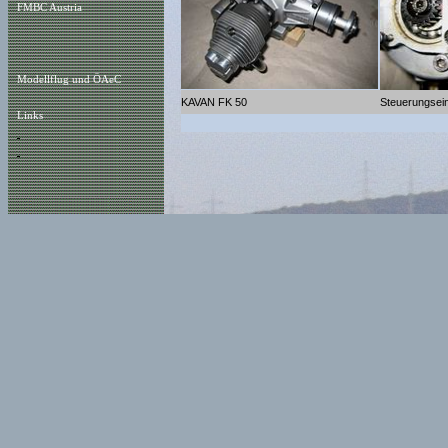
FMBC Austria
Modellflug und ÖAeC
KAVAN FK 50
Steuerungsein
Links