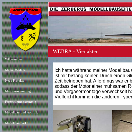
WEBRA - Viertakter
Willkommen
Ich hatte während meiner Modellbauak
Meine Modelle
ist mir bislang keiner. Durch einen G
Zeit betrieben hat. Allerdings war er
Neue Projekt
e
sodass der Motor einer mühsamen Rei
und Vergasermontage verwechselt habe
Motorensammlung
Vielleicht kommen die anderen Type
Fernsteuerungssammlg
Modellbau und -technik
Modellbaumarkt