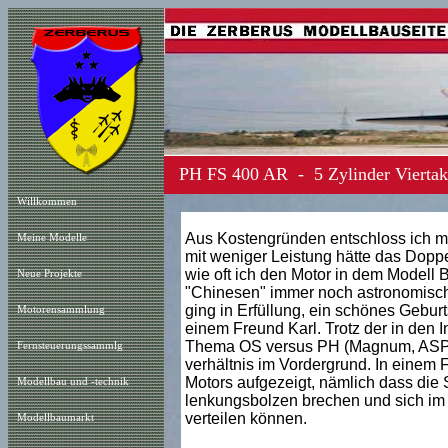
PH FS 400 AR - 5 Zylinder Viertakt
Willkommen
Aus Kostengründen entschloss ich m
Meine Modelle
mit weniger Leistung hätte das Doppe
wie oft ich den Motor in dem Modell Be
Neue Projekt
e
"Chinesen" immer noch astronomisch
ging in Erfüllung, ein schönes Gebu
Motorensammlung
einem Freund Karl. Trotz der in den 
Thema OS versus PH (Magnum, ASP,...
Fernsteuerungssammlg
verhältnis im Vordergrund. In einem
Motors aufgezeigt, nämlich dass die
Modellbau und -technik
lenkungsbolzen brechen und sich im 
verteilen können.
Modellbaumarkt