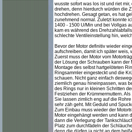
wusste sofort was los ist und riet mi
drehen, denn hierdurch würden die Z
hochdrehen. Gesagt getan, es hat gekl
zunehmend normal. Zuletzt konnte ich
1400 - 1500 U/Min und bei Vollgas a
kam es während des Drehzahlabfalls 
schlechte Ventileinstellung hin, wel
Bevor der Motor definitiv wieder ei
aufschreiben, damit ich später weis,
Zuerst muss der Motor vom Motorträg
der Lösung der Schrauben kann der M
Montage des selbst hartgelöteten Ri
Ringsammler eingesteckt und die Krü
schauen. Nicht ganz einfach desweg
ziemlich genau hineinpassen, was bed
des Rings nur in kleinen Schritten d
Festziehen der Krümmermuttern. Als z
Sie lassen zimlich eng auf die Rohr
sehr zäh geht. Mit Geduld und Spucke
Zum Einbau muss wieder der Motortr
Motor eingehängt werden und kann d
dann die Verlegung der Tankschläuc
Platz zum durchfädeln der Schläuche
denn die dürfen ja nicht an dem heiß