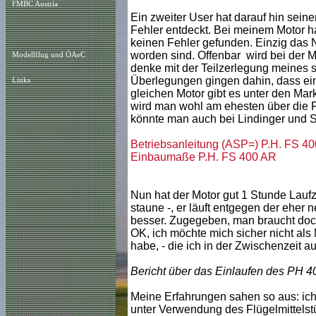
FMBC Austria
Ein zweiter User hat darauf hin seine
Fehler entdeckt. Bei meinem Motor ha
keinen Fehler gefunden. Einzig das N
worden sind. Offenbar wird bei der 
Modellflug und ÖAeC
denke mit der Teilzerlegung meines 
Überlegungen gingen dahin, dass eine
Links
gleichen Motor gibt es unter den Ma
wird man wohl am ehesten über die F
könnte man auch bei Lindinger und S
Betriebsanleitung (ASP=) P.H. FS 4
Einbaumaße P.H. FS 400 AR
Nun hat der Motor gut 1 Stunde Lauf
staune -, er läuft entgegen der ehe
besser. Zugegeben, man braucht doc
OK, ich möchte mich sicher nicht als 
habe, - die ich in der Zwischenzeit 
Bericht über das Einlaufen des PH 
Meine Erfahrungen sahen so aus: ich
unter Verwendung des Flügelmittelstü