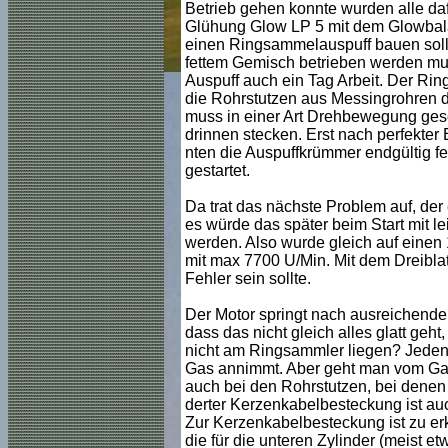
Betrieb gehen konnte wurden alle da
Glühung Glow LP 5 mit dem Glowbala
einen Ringsammelauspuff bauen sollte
fettem Gemisch betrieben werden mus
Auspuff auch ein Tag Arbeit. Der Ri
die Rohrstutzen aus Messingrohren 
muss in einer Art Drehbewegung ges
drinnen stecken. Erst nach perfekter
nten die Auspuffkrümmer endgültig f
gestartet.
Da trat das nächste Problem auf, der
es würde das später beim Start mit 
werden. Also wurde gleich auf einen 
mit max 7700 U/Min. Mit dem Dreiblat
Fehler sein sollte.
Der Motor springt nach ausreichendem
dass das nicht gleich alles glatt geh
nicht am Ringsammler liegen? Jedenf
Gas annimmt. Aber geht man vom Gas a
auch bei den Rohrstutzen, bei denen d
derter Kerzenkabelbesteckung ist au
Zur Kerzenkabelbesteckung ist zu erk
die für die unteren Zylinder (meist et