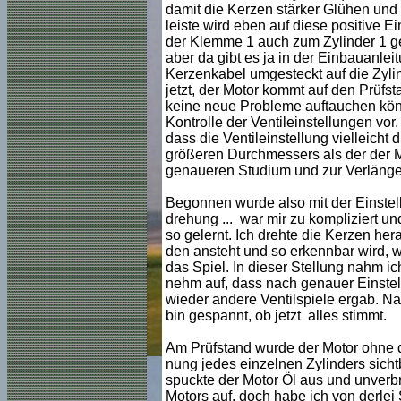
damit die Kerzen stärker Glühen und 
leiste wird eben auf diese positive 
der Klemme 1 auch zum Zylinder 1 ge
aber da gibt es ja in der Einbauanlei
Kerzenkabel umgesteckt auf die Zylind
jetzt, der Motor kommt auf den Prüfst
keine neue Probleme auftauchen kön
Kontrolle der Ventileinstellungen vo
dass die Ventileinstellung vielleicht
größeren Durchmessers als der der 
genaueren Studium und zur Verlänger
Begonnen wurde also mit der Einstellu
drehung ... war mir zu kompliziert u
so gelernt. Ich drehte die Kerzen he
den ansteht und so erkennbar wird, w
das Spiel. In dieser Stellung nahm ic
nehm auf, dass nach genauer Einstel
wieder andere Ventilspiele ergab. Na
bin gespannt, ob jetzt alles stimmt.
Am Prüfstand wurde der Motor ohne de
nung jedes einzelnen Zylinders sichtb
spuckte der Motor Öl aus und unver
Motors auf, doch habe ich von derlei