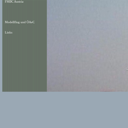
FMBC Austria
Modellflug und ÖAeC
Links