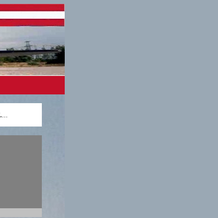
.
...