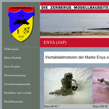
ENYA (JAP)
Willkommen
Viertaktaktmotoren der Marke Enya si
Meine Modelle
Neue Projekt
e
Motorensammlung
Fernsteuerungssammlg
Modellbau und -technik
Modellbaumarkt
Enya 60 4C *
Enya 120 4C 