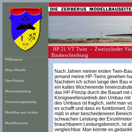
HP 21 VT Twin - Zweizylinder Vier
Baubeschreibung
Willkommen
Meine Modelle
Nach Jahren meiner ersten Twin-Baut
jemand meine HP-Twins gesehen hat 
Neue Projekt
e
Nachdem ich schon lange den Bau vor
ein kaltes Wochenende hineinzubutte
Motorensammlung
das HP-Prinzip durch die Bauart mi
Königswellenantrieb den Umbau mit rel
Fernsteuerungssammlg
des Umbaus ist fraglich, sieht man v
es schafft und dass es funktioniert. 
Modellbau und -technik
mäß in eher bescheideneren Bereichen
schwachen Leistung der Einzelmotore
Modellbaumarkt
brauchbarem Leistungsbereich, ist ab
vergleichbar. Man könnte es gedankl