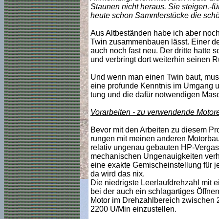
Staunen nicht heraus. Sie steigen,-fü
heute schon Sammlerstücke die schö
Aus Altbeständen habe ich aber noch 
Twin zusammenbauen lässt. Einer der
auch noch fast neu. Der dritte hatte s
und verbringt dort weiterhin seinen 
Und wenn man einen Twin baut, muss
eine profunde Kenntnis im Umgang un
tung und die dafür notwendigen Mas
Vorarbeiten - zu verwendende Motore 
Bevor mit den Arbeiten zu diesem Pro
rungen mit meinen anderen Motorbauten
relativ ungenau gebauten HP-Vergase
mechanischen Ungenauigkeiten verhi
eine exakte Gemischeinstellung für je
da wird das nix.
Die niedrigste Leerlaufdrehzahl mit
bei der auch ein schlagartiges Öffne
Motor im Drehzahlbereich zwischen 2
2200 U/Min einzustellen.