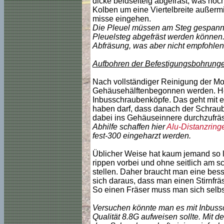
dicke beidseiteig abgefräst, was noch
Kolben um eine Viertelbreite außermi
misse eingehen.
Die Pleuel müssen am Steg gespannt
Pleuelsteg abgefräst werden können. 
Abfräsung, was aber nicht empfohlen 
Aufbohren der Befestigungsbohrungen 
Nach vollständiger Reinigung der Mo
Gehäusehälftenbegonnen werden. Heik
Inbusschraubenköpfe. Das geht mit ei
haben darf, dass danach der Schraub
dabei ins Gehäuseinnere durchzufrä
Abhilfe schaffen hier
Alu-Distanzring
fest-300 eingeharzt werden.
Üblicher Weise hat kaum jemand so la
rippen vorbei und ohne seitlich am
stellen. Daher braucht man eine bes
sich daraus, dass man einen Stirnfräs
So einen Fräser muss man sich selbst 
Versuchen könnte man es mit Inbuss
Qualität 8.8G aufweisen sollte. Mit 