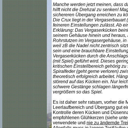
Manche werden jetzt meinen, dass das
hilft nicht die Drehzal zu senken! M
sichereren Übergang erreichen zu kö
Die Crux liegt in der Vergaserbauart
feineren Einstellungen zulässt. Ab e
Erklärung: Das Vergaserkücken beinha
seinem Gehäuse hinein und heraus, ä
Rohrstutzen im Vergasergehäuse, in d
weil zB die Nadel nicht zentrisch sit
sein und eine brauchbare Einstellung
Vergaserkücken durch die Anschlags
(mit Spiel) geführt wird. Dieses geri
kritischen Einstellbereich gehörig z
Spiralfeder (geht gerne verloren) z
theoretisch erfolgreich arbeitet. Hä
störend auf das Kücken ein. Nur leic
schwere Gestänge schlagen längerfris
vergrößern so das Spiel.
Es ist daher sehr ratsam, vorher die 
Leerlaufbereich und Übergang gut ein
Kontrolle deren Kücken und Düsennade
empfohlenen Glühkerzen (siehe unte
verwendete und
nie zu ändernde Trei
Allenfalls muss in langen Testläufen