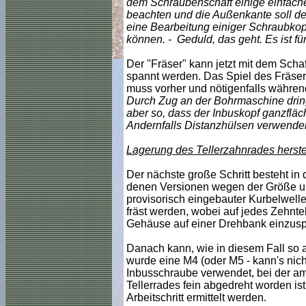
dem Schraubenschaft einige einfache 
beachten und die Außenkante soll de
eine Bearbeitung einiger Schraubkop
können. - Geduld, das geht. Es ist f
Der "Fräser" kann jetzt mit dem Scha
spannt werden. Das Spiel des Fräsers
muss vorher und nötigenfalls währen
Durch Zug an der Bohrmaschine dringt
aber so, dass der Inbuskopf ganzfläc
Andernfalls Distanzhülsen verwende
Lagerung des Tellerzahnrades herste
Der nächste große Schritt besteht in 
denen Versionen wegen der Größe un
provisorisch eingebauter Kurbelwel
fräst werden, wobei auf jedes Zehntel
Gehäuse auf einer Drehbank einzuspa
Danach kann, wie in diesem Fall so a
wurde eine M4 (oder M5 - kann's nich
Inbusschraube verwendet, bei der a
Tellerrades fein abgedreht worden i
Arbeitschritt ermittelt werden.