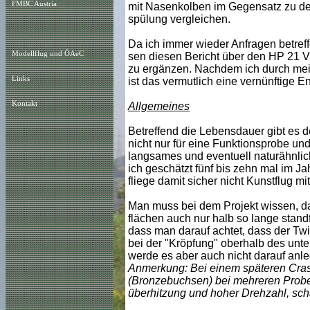
FMBC Austria
mit Nasenkolben im Gegensatz zu de
spülung vergleichen.
Da ich immer wieder Anfragen betref
Modellflug und ÖAeC
sen diesen Bericht über den HP 21 VT
zu ergänzen. Nachdem ich durch me
Links
ist das vermutlich eine vernünftige E
Kontakt
Allgemeines
Betreffend die Lebensdauer gibt es de
nicht nur für eine Funktionsprobe und 
langsames und eventuell naturähnlic
ich geschätzt fünf bis zehn mal im Ja
fliege damit sicher nicht Kunstflug mi
Man muss bei dem Projekt wissen, das
flächen auch nur halb so lange standf
dass man darauf achtet, dass der Twi
bei der "Kröpfung" oberhalb des unter
werde es aber auch nicht darauf anl
Anmerkung: Bei einem späteren Crash
(Bronzebuchsen) bei mehreren Probel
überhitzung und hoher Drehzahl, scha