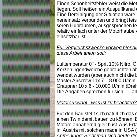
Einen Schönheitsfehler weist die Me
liegen. Soll heißen ein Auspuffkanal
Eine Bereinigung der Situation wäre 
neneinsatz verbunden und bringt leis
seren Hubräumen, ausgesprochen leis
relativ einfach unter der Motorhaube 
einsetzbar ist.
Für Vergleichszwecke vorweg hier di
diese Arbeit antun soll:
Lufttemperatur 0° - Sprit 10% Nitro, 
Kerzen irgendwelche gebrauchten aber
wendet wurden (aber auch nicht die 
Master Airscrew 11x 7 - 8.000 U/min 
Graupner 10 x 6 - 10.000 U/min (Dreh
Die Angaben sprechen für sich ..... al
Motorauswahl - was ist zu beachten?
Für den Bau stellt sich natürlich da
einen Twin damit bauen zu können. E
Motore annähernd gleich ist. Aus Erf
in Austria mit solchen made in USA 
Anmerkung: Sieht man sich heute die