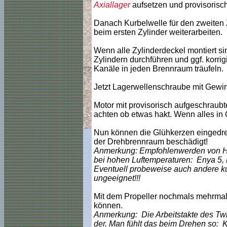
Axiallager
aufsetzen und provisorisc
Danach Kurbelwelle für den zweiten Z
beim ersten Zylinder weiterarbeiten.
Wenn alle Zylinderdeckel montiert si
Zylindern durchführen und ggf. korri
Kanäle in jeden Brennraum träufeln.
Jetzt Lagerwellenschraube mit Gewind
Motor mit provisorisch aufgeschrau
achten ob etwas hakt. Wenn alles in O
Nun können die Glühkerzen eingedreh
der Drehbrennraum beschädigt!
Anmerkung: Empfohlenwerden von HP 
bei hohen Luftemperaturen: Enya 5, 
Eventuell probeweise auch andere kur
ungeeignet!!!
Mit dem Propeller nochmals mehrmal
können.
Anmerkung: Die Arbeitstakte des Twi
der. Man fühlt das beim Drehen so: Ko