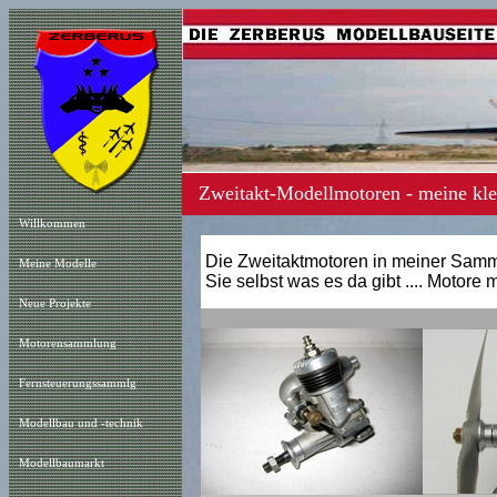
Zweitakt-Modellmotoren - meine kl
Willkommen
Die Zweitaktmotoren in meiner Sam
Meine Modelle
Sie selbst was es da gibt .... Motore 
Neue Projekt
e
Motorensammlung
Fernsteuerungssammlg
Modellbau und -technik
Modellbaumarkt