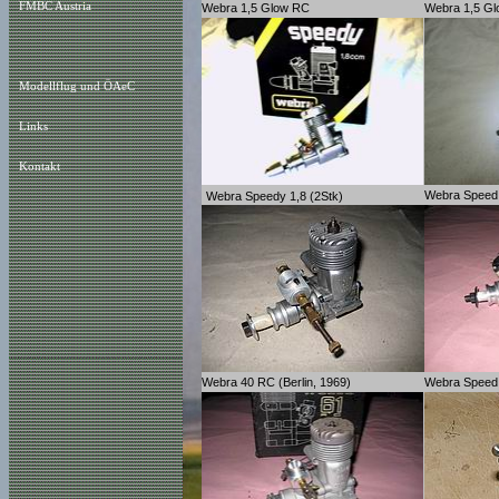
FMBC Austria
Webra 1,5 Glow RC
Webra 1,5 Gl
Modellflug und ÖAeC
Links
Kontakt
Webra Speed
Webra Speedy 1,8 (2Stk)
Webra 40 RC (Berlin, 1969)
Webra Speed