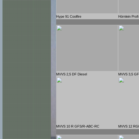
Hype 91 Coolfire
Hörnlein Profi 
MVVS 2,5 DF Diesel
MVVS 3,5 G
MVVS 10 R GFS/R-ABC-RC
MVVS 12 RG