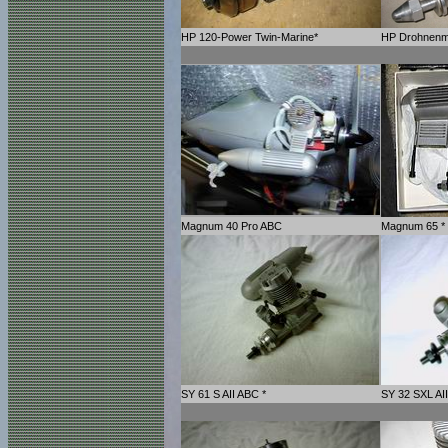
HP 120-Power Twin-Marine*
HP Drohnenm
Magnum 40 Pro ABC
Magnum 65 *
SY 61 S AII ABC *
SY 32 SXL AI