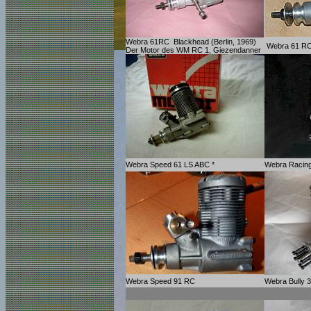
Webra 61RC Blackhead (Berlin, 1969)
Webra 61 RC 
Der Motor des WM RC 1, Giezendanner
Webra Speed 61 LS ABC *
Webra Racin
Webra Speed 91 RC
Webra Bully 