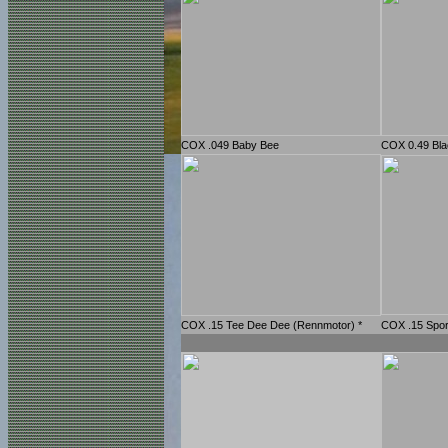
COX .049 Baby Bee
COX 0.49 Bla
COX .15 Tee Dee Dee (Rennmotor) *
COX .15 Spor