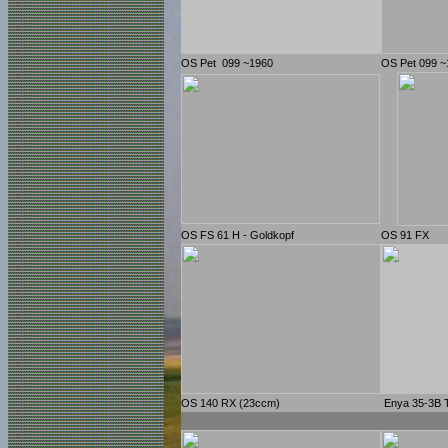
OS Pet 099 ~1960
OS Pet 099 ~
OS FS 61 H - Goldkopf
OS 91 FX
OS 140 RX (23ccm)
Enya 35-3B T