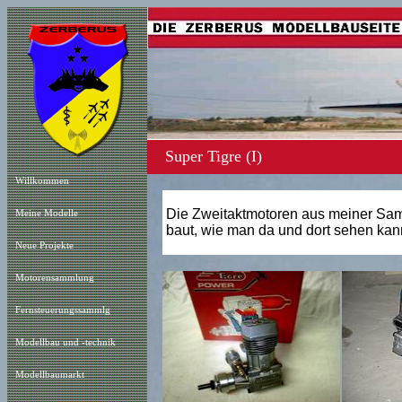
Super Tigre (I)
Willkommen
Die Zweitaktmotoren aus meiner Samml
Meine Modelle
baut, wie man da und dort sehen kan
Neue Projekt
e
Motorensammlung
Fernsteuerungssammlg
Modellbau und -technik
Modellbaumarkt