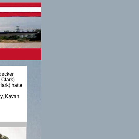
decker
 Clark)
ark) hatte
ly, Kavan