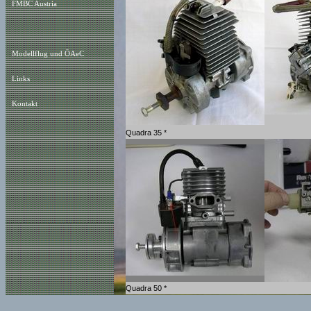
FMBC Austria
Modellflug und ÖAeC
Links
Kontakt
Quadra 35 *
Quadra 50 *