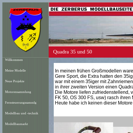
Quadra 35 und 50
Willkommen
In meinen frühen Großmodellen ware
Meine Modelle
Gere Sport, die Extra hatten den 35ig
war mit einem 35iger mit Zahnriemen
Neue Projekt
e
in ihrer zweiten Version einen Quadr
Die Motore liefen zufriedenstellend,
Motorensammlung
FK 50, OS 300 FS, usw) rasch ihren M
Heute habe ich keinen dieser Motore
Fernsteuerungssammlg
Modellbau und -technik
Modellbaumarkt