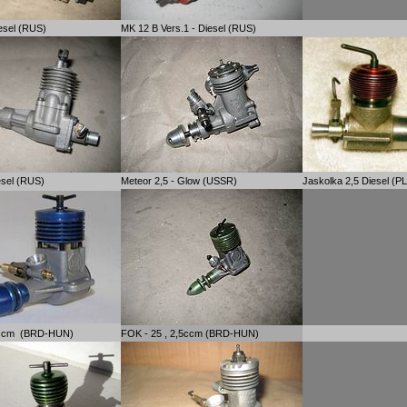
esel (RUS)
MK 12 B Vers.1 - Diesel (RUS)
esel (RUS)
Meteor 2,5 - Glow (USSR)
Jaskolka 2,5 Diesel (PL
5ccm (BRD-HUN)
FOK - 25 , 2,5ccm (BRD-HUN)