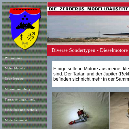
Diverse Sondertypen - Dieselmotore
Willkommen
Einige seltene Motore aus meiner kl
Meine Modelle
sind.
Der Tartan und der Jupiter (Rek
befinden sichnicht mehr in der Samm
Neue Projekt
e
Motorensammlung
Fernsteuerungssammlg
Modellbau und -technik
Modellbaumarkt