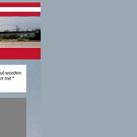
ut worden
r mit *