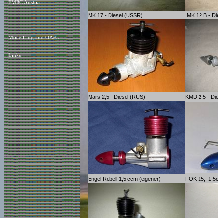
FMBC Austria
MK 17 - Diesel (USSR)
MK 12 B - Di
Modellflug und ÖAeC
Links
Mars 2,5 - Diesel (RUS)
KMD 2.5 - Di
Engel Rebell 1,5 ccm (eigener)
FOK 15, 1,