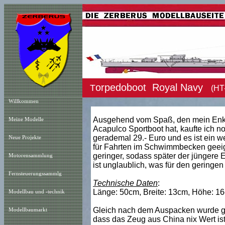
orpedoboot Royal Navy
T
(HT
Willkommen
Ausgehend vom Spaß, den mein Enke
Meine Modelle
Acapulco Sportboot hat, kaufte ich n
gerademal 29.- Euro und es ist ein we
Neue Projekt
e
für Fahrten im Schwimmbecken geeigne
geringer, sodass später der jüngere 
Motorensammlung
ist unglaublich, was für den geringen
Fernsteuerungssammlg
Technische Daten
:
Länge: 50cm, Breite: 13cm, Höhe: 16
Modellbau und -technik
Gleich nach dem Auspacken wurde gete
Modellbaumarkt
dass das Zeug aus China nix Wert ist.