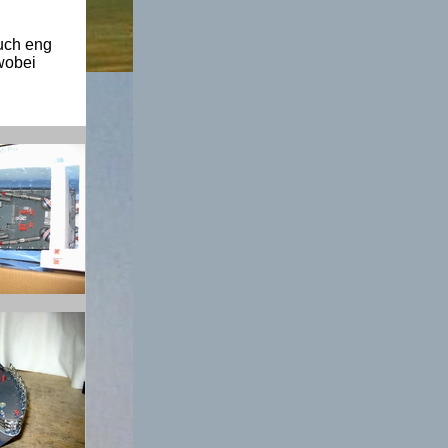
auch eng
wobei