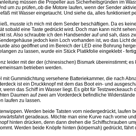
anleitung müssen die Propeller aus Sicherheitsgründen im Was
nd um zu prüfen,.ob die Motore laufen, wenn der Sender aktivier
efäß mit Wasser eingetaucht. Und siehe da, alles funktioniert pe
ieß, musste ich mich mit dem Sender beschäftigen. Da es kein
rät sobald eine Taste gedrückt wird. Doch man kann nicht sehen
fekt ist. Also schraubte ich den Handsender auf und sah, dass z
 Sendergehäuse jedoch kein Loch vorhanden ist, wo das Licht d
rde also geöffnet und im Bereich der LED eine Bohrung hergest
ngen zu lassen, wurde ein Stück Platikfolie eingeklebt - ferti
enz leider mit der der (chinesischen) Bismark übereinstimmt; es
t gemeinsam betrieben werden.
el mit Gummidichtung versehene Batteriekammer, die nach Ab
erdeck ist ein Druckknopf mit dem das Boot ein- und ausgescha
r, wenn das Schiff im Wasser liegt. Es gibt für Testzweckeauch 
hten Daumen auf zwei am Vorderdeck befindliche Widerstände 
n laufen zu lassen.
tenwippen. Werden beide Tatsten vorn niedergedrückt, laufen b
orwärtsfahrt geradeaus. Möchte man eine Kurve nach vorne und
opf hinten drücken, denn dann drehen die Schiffschrauben um
ommt. Werden beide Knöpfe hinten (körpernah) gedrückt, fährt 