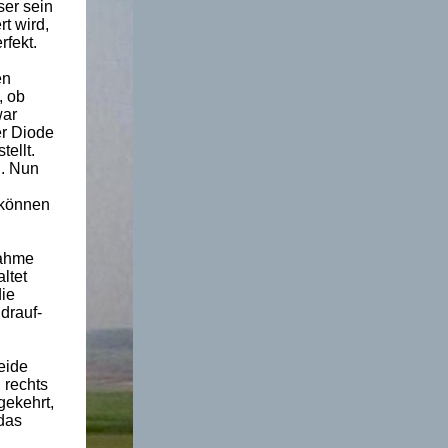
ser sein
t wird,
rfekt.
en
, ob
war
er Diode
ellt.
g. Nun
 können
nahme
ltet
die
drauf-
eide
 rechts
gekehrt,
das