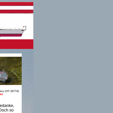
avy (HT-2877A)
deo
Gedanke,
 Doch so