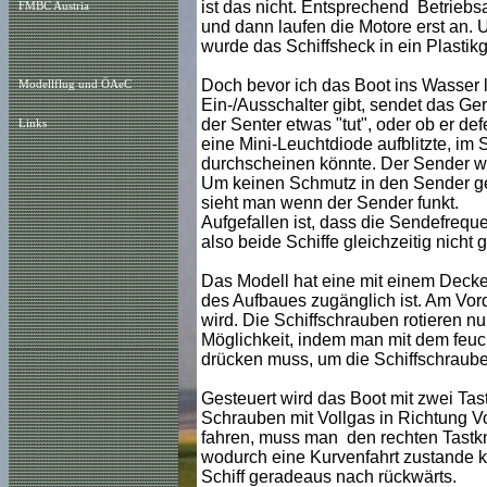
ist das nicht. Entsprechend Betriebs
FMBC Austria
und dann laufen die Motore erst an. U
wurde das Schiffsheck in ein Plastikg
Doch bevor ich das Boot ins Wasser l
Modellflug und ÖAeC
Ein-/Ausschalter gibt, sendet das Ge
der Senter etwas "tut", oder ob er de
Links
eine Mini-Leuchtdiode aufblitzte, im
durchscheinen könnte. Der Sender wu
Um keinen Schmutz in den Sender gela
sieht man wenn der Sender funkt.
Aufgefallen ist, dass die Sendefrequ
also beide Schiffe gleichzeitig nich
Das Modell hat eine mit einem Deck
des Aufbaues zugänglich ist. Am Vord
wird. Die Schiffschrauben rotieren nu
Möglichkeit, indem man mit dem feuc
drücken muss, um die Schiffschraube
Gesteuert wird das Boot mit zwei Tas
Schrauben mit Vollgas in Richtung V
fahren, muss man den rechten Tastkn
wodurch eine Kurvenfahrt zustande k
Schiff geradeaus nach rückwärts.